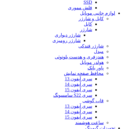
SSD
فلش مموری
لوازم جانبی موبایل
کابل و شارژر
کابل
شارژر
شارژر دیواری
شارژر رومیزی
شارژر فندکی
مبدل
هندزفری و هدست بلوتوثی
هولدر موبایل
پاور بانک
محافظ صفحه نمایش
سری آیفون 13
سری آیفون 14
سری آیفون 15
سری S22 سامسونگ
قاب گوشی
سری آیفون 13
سری آیفون 14
سری آیفون 15
ساعت هوشمند
تجهیزات گیمینگ