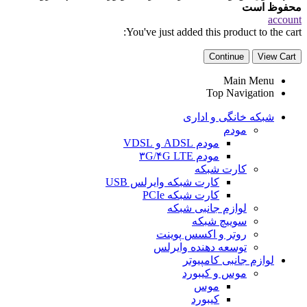
محفوظ است
account
You've just added this product to the cart:
Continue
View Cart
Main Menu
Top Navigation
شبکه خانگی و اداری
مودم
مودم ADSL و VDSL
مودم ۳G/۴G LTE
کارت شبکه
کارت شبکه وایرلس USB
کارت شبکه PCIe
لوازم جانبی شبکه
سوییچ شبکه
روتر و اکسس پوینت
توسعه دهنده وایرلس
لوازم جانبی کامپیوتر
موس و کیبورد
موس
کیبورد