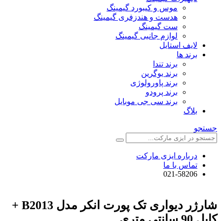
موس و کیبورد گیمینگ
هدست و هندزفری گیمینگ
ست گیمینگ
لوازم جانبی گیمینگ
لایف استایل
برند ها
برند تندا
برند یوگرین
برند پاورولوژی
برند پرودو
برند سی جی موبایل
بلاگ
جستجو
درباره ایزی مارکت
تماس با ما
021-58206
شارژر دیواری تک پورت انکر مدل B2013 +
کابل 90 سانتی متری