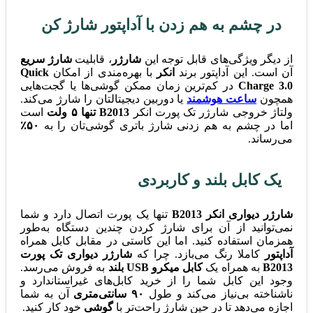
در چشم به هم زدن با آداپتور شارژ کن
از دیگر ویژگی‌های قابل توجه این
شارژر
، قابلیت
شارژ سریع
آن است. این آداپتور برند
انکر
با بهره‌مندی از امکان
Quick
Charge 3.0
در کم‌ترین زمان ممکن گوشی‌ها یا گجت‌هایی
همچون
ساعت هوشمند
یا دوربین دیجیتالتان را شارژ می‌کند.
ولتاژ خروجی شارژر تک پورت انکر
B2013 تنها ۵ ولت
است
اما در چشم به هم زدنی شارژ باتری گوشی‌تان را به
۵۰٪
می‌رساند.
یک کابل بلند و کاربردی
شارژر دیواری انکر B2013
تنها یک پورت اتصال دارد و شما
نمی‌توانید از آن برای شارژ کردن چندین دستگاه به‌طور
همزمان استفاده کنید. اما این کاستی در مقابل کابل همراه
آداپتور
کاملا رنگ می‌بازد. چرا که
شارژر دیواری تک پورت
B2013
به همراه یک
کابل میکرو USB بلند
به فروش می‌رسد.
وجود این کابل شما را از خرید کابل‌های غیراستاندارد و
ناشناخته بی‌‌نیاز می‌کند و طول
۹۰ سانتی‌متری
آن به شما
اجازه می‌دهد تا در حین شارژ راحت‌تر با
گوشی
خود کار کنید.