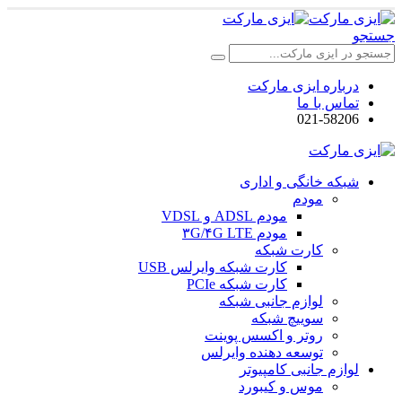
جستجو
درباره ایزی مارکت
تماس با ما
021-58206
شبکه خانگی و اداری
مودم
مودم ADSL و VDSL
مودم ۳G/۴G LTE
کارت شبکه
کارت شبکه وایرلس USB
کارت شبکه PCIe
لوازم جانبی شبکه
سوییچ شبکه
روتر و اکسس پوینت
توسعه دهنده وایرلس
لوازم جانبی کامپیوتر
موس و کیبورد