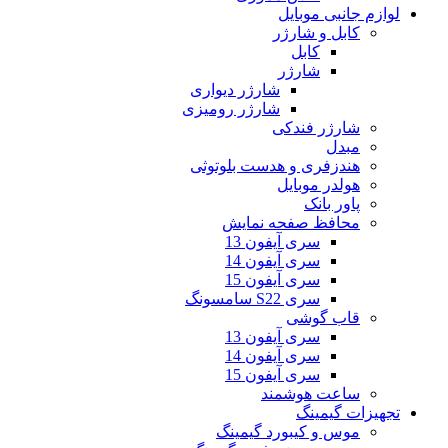
لوازم جانبی موبایل
کابل و شارژر
کابل
شارژر
شارژر دیواری
شارژر رومیزی
شارژر فندکی
مبدل
هندزفری و هدست بلوتوثی
هولدر موبایل
پاور بانک
محافظ صفحه نمایش
سری آیفون 13
سری آیفون 14
سری آیفون 15
سری S22 سامسونگ
قاب گوشی
سری آیفون 13
سری آیفون 14
سری آیفون 15
ساعت هوشمند
تجهیزات گیمینگ
موس و کیبورد گیمینگ