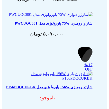
شارژر رومیزی 75W پاورولوژی مدل PWCUQC001
۵,۰۹۰,۰۰۰
تومان
%
17
OFF
شارژر رومیزی 156W پاورولوژی مدل P156PDQCUKBK
ناموجود