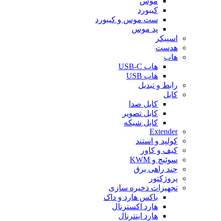
موس
کیبورد
ست موس و کیبورد
پد موس
اسپیکر
هدست
هاب
هاب USB-C
هاب USB
رابط و تبدیل
کابل
کابل صدا
کابل تصویر
کابل شبکه
Extender
کولپد و استند
کیف و کاور
سوئیچ و KWM
چند راهی برق
پروژکتور
تجهیزات ذخیره سازی
باکس هارد و داک
هارد اکسترنال
هارد اینترنال