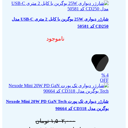
شارژر دیواری 25W یوگرین با کابل 2 متری USB-C مدل
CD250 کد 50581
ناموجود
%
4
OFF
شارژر دیواری تک پورت Nexode Mini 20W PD GaN Tech
یوگرین مدل CD318 کد 90664
۱,۵۰۲,۰۰۰
تومان