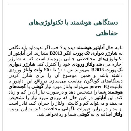
دستگاهی هوشمند با تکنولوژی‌های
حفاظتی
تا به حال
آداپتور هوشمند
دیده‌اید؟ خب اگر ندیده‌اید باید نگاهی
به
شارژر دیواری تک پورت انکر B2013
بیندازید. این آداپتور از
تکنولوژی‌های محافظتی جالبی بهره‌مند است که به شارژر
اجازه می‌دهند
ولتاژ ورودی
خود را کنترل کند.
شارژر دیواری
تک پورت B2013
می‌تواند بین
۱۰۰ تا ۲۵۰ ولت ولتاژ
ورودی
داشته باشد و همین موضوع آن را برای شارژ کردن
دستگاه‌های گوناگون مناسب می‌سازد. درواقع این آداپتور با
قابلیت
power IQ
می‌تواند ولتاژ مورد نیاز
گوشی
یا
گجت‌های
هوشمند
شما را تشخیص دهد و درصورت نیاز آن را کم و زیاد
کند. این
آداپتور
در عین حال که نیروی مورد نیاز را تشخیص
می‌دهد و می‌تواند کم و کاستی ولتاژ را جبران کند، قادر است
از مدار در برابر تغییرات ناگهانی محافظت کند. به این ترتیب
ولتاژ
اضافه‌ای به
گوشی
شما وارد نخواهد شد.