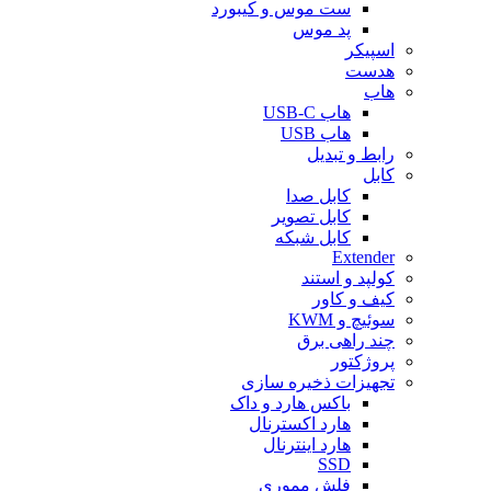
ست موس و کیبورد
پد موس
اسپیکر
هدست
هاب
هاب USB-C
هاب USB
رابط و تبدیل
کابل
کابل صدا
کابل تصویر
کابل شبکه
Extender
کولپد و استند
کیف و کاور
سوئیچ و KWM
چند راهی برق
پروژکتور
تجهیزات ذخیره سازی
باکس هارد و داک
هارد اکسترنال
هارد اینترنال
SSD
فلش مموری