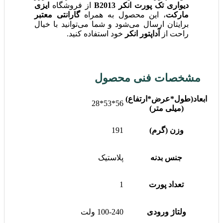
دیواری تک پورت انکر B2013
از فروشگاه
ایزی
مارکت
، این محصول به همراه
گارانتی معتبر
برایتان ارسال می‌شود و شما می‌توانید با خیال
راحت از
آداپتور انکر
خود استفاده کنید.
مشخصات فنی محصول
ابعاد(طول*عرض*ارتفاع)
56*53*28
(میلی متر)
وزن (گرم)
191
جنس بدنه
پلاستیک
تعداد پورت
1
ولتاژ ورودی
100-240 ولت