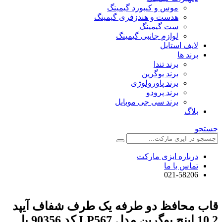
موس و کیبورد گیمینگ
هدست و هندزفری گیمینگ
ست گیمینگ
لوازم جانبی گیمینگ
لایف استایل
برند ها
برند تندا
برند یوگرین
برند پاورولوژی
برند پرودو
برند سی جی موبایل
بلاگ
جستجو
درباره ایزی مارکت
تماس با ما
021-58206
قاب محافظ دو طرفه یک طرف شفاف آیپد
10.2 اینچ یوگرین مدل LP567 کد 90356 با