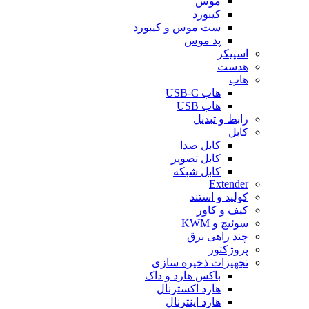
موس
کیبورد
ست موس و کیبورد
پد موس
اسپیکر
هدست
هاب
هاب USB-C
هاب USB
رابط و تبدیل
کابل
کابل صدا
کابل تصویر
کابل شبکه
Extender
کولپد و استند
کیف و کاور
سوئیچ و KWM
چند راهی برق
پروژکتور
تجهیزات ذخیره سازی
باکس هارد و داک
هارد اکسترنال
هارد اینترنال