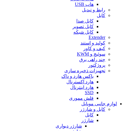
هاب USB
رابط و تبدیل
کابل
کابل صدا
کابل تصویر
کابل شبکه
Extender
کولپد و استند
کیف و کاور
سوئیچ و KWM
چند راهی برق
پروژکتور
تجهیزات ذخیره سازی
باکس هارد و داک
هارد اکسترنال
هارد اینترنال
SSD
فلش مموری
لوازم جانبی موبایل
کابل و شارژر
کابل
شارژر
شارژر دیواری