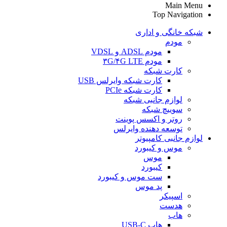
Main Menu
Top Navigation
شبکه خانگی و اداری
مودم
مودم ADSL و VDSL
مودم ۳G/۴G LTE
کارت شبکه
کارت شبکه وایرلس USB
کارت شبکه PCIe
لوازم جانبی شبکه
سوییچ شبکه
روتر و اکسس پوینت
توسعه دهنده وایرلس
لوازم جانبی کامپیوتر
موس و کیبورد
موس
کیبورد
ست موس و کیبورد
پد موس
اسپیکر
هدست
هاب
هاب USB-C