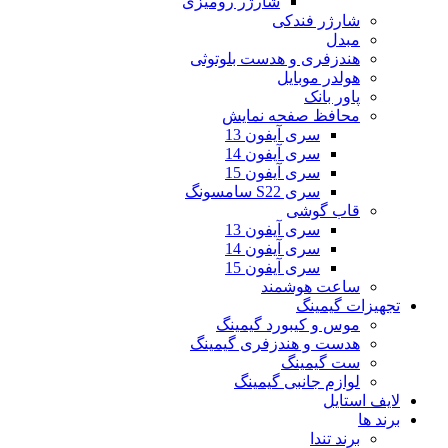
شارژر رومیزی
شارژر فندکی
مبدل
هندزفری و هدست بلوتوثی
هولدر موبایل
پاور بانک
محافظ صفحه نمایش
سری آیفون 13
سری آیفون 14
سری آیفون 15
سری S22 سامسونگ
قاب گوشی
سری آیفون 13
سری آیفون 14
سری آیفون 15
ساعت هوشمند
تجهیزات گیمینگ
موس و کیبورد گیمینگ
هدست و هندزفری گیمینگ
ست گیمینگ
لوازم جانبی گیمینگ
لایف استایل
برند ها
برند تندا