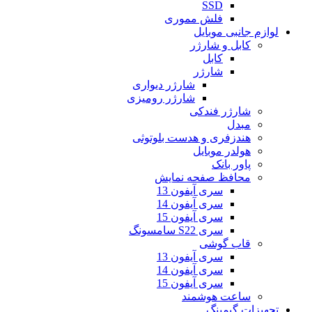
SSD
فلش مموری
لوازم جانبی موبایل
کابل و شارژر
کابل
شارژر
شارژر دیواری
شارژر رومیزی
شارژر فندکی
مبدل
هندزفری و هدست بلوتوثی
هولدر موبایل
پاور بانک
محافظ صفحه نمایش
سری آیفون 13
سری آیفون 14
سری آیفون 15
سری S22 سامسونگ
قاب گوشی
سری آیفون 13
سری آیفون 14
سری آیفون 15
ساعت هوشمند
تجهیزات گیمینگ