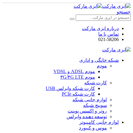
جستجو
درباره ایزی مارکت
تماس با ما
021-58206
شبکه خانگی و اداری
مودم
مودم ADSL و VDSL
مودم ۳G/۴G LTE
کارت شبکه
کارت شبکه وایرلس USB
کارت شبکه PCIe
لوازم جانبی شبکه
سوییچ شبکه
روتر و اکسس پوینت
توسعه دهنده وایرلس
لوازم جانبی کامپیوتر
موس و کیبورد