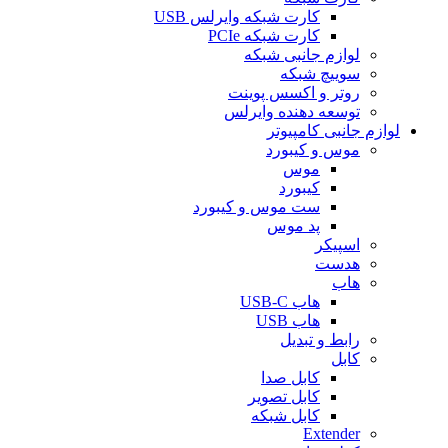
کارت شبکه وایرلس USB
کارت شبکه PCIe
لوازم جانبی شبکه
سوییچ شبکه
روتر و اکسس پوینت
توسعه دهنده وایرلس
لوازم جانبی کامپیوتر
موس و کیبورد
موس
کیبورد
ست موس و کیبورد
پد موس
اسپیکر
هدست
هاب
هاب USB-C
هاب USB
رابط و تبدیل
کابل
کابل صدا
کابل تصویر
کابل شبکه
Extender