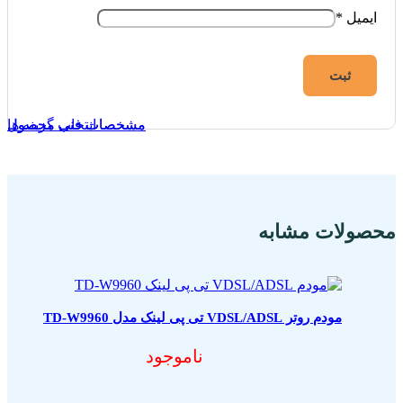
ایمیل
*
انتخاب گزینه ها
مشخصات فنی محصول
مشخصات فنی محصول
محصولات مشابه
مودم روتر VDSL/ADSL تی پی لینک مدل TD-W9960
ناموجود