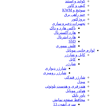
کولپد و استند
کیف و کاور
سوئیچ و KWM
چند راهی برق
پروژکتور
تجهیزات ذخیره سازی
باکس هارد و داک
هارد اکسترنال
هارد اینترنال
SSD
فلش مموری
لوازم جانبی موبایل
کابل و شارژر
کابل
شارژر
شارژر دیواری
شارژر رومیزی
شارژر فندکی
مبدل
هندزفری و هدست بلوتوثی
هولدر موبایل
پاور بانک
محافظ صفحه نمایش
سری آیفون 13