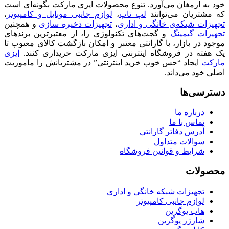
خود به ارمغان می‌آورد. تنوع محصولات ایزی مارکت بگونه‌ای است
که مشتریان می‌توانند
لپ تاپ
،
لوازم جانبی موبایل و کامپیوتر
،
تجهیزات شبکه‌ی خانگی و اداری
،
تجهیزات ذخیره سازی
و همچنین
تجهیزات گیمینگ
و گجت‌های تکنولوژی را، از معتبرترین برندهای
موجود در بازار، با گارانتی معتبر و امکان بازگشت کالای معیوب تا
یک هفته در فروشگاه اینترنتی ایزی مارکت خریداری کنند.
ایزی
مارکت
ایجاد “حس خوب خرید اینترنتی” در مشتریانش را ماموریت
اصلی خود می‌داند.
دسترسی‌ها
درباره ما
تماس با ما
آدرس دفاتر گارانتی
سوالات متداول
شرایط و قوانین فروشگاه
محصولات
تجهیزات شبکه خانگی و اداری
لوازم جانبی کامپیوتر
هاب یوگرین
شارژر یوگرین