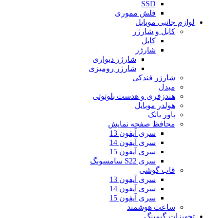
SSD
فلش مموری
لوازم جانبی موبایل
کابل و شارژر
کابل
شارژر
شارژر دیواری
شارژر رومیزی
شارژر فندکی
مبدل
هندزفری و هدست بلوتوثی
هولدر موبایل
پاور بانک
محافظ صفحه نمایش
سری آیفون 13
سری آیفون 14
سری آیفون 15
سری S22 سامسونگ
قاب گوشی
سری آیفون 13
سری آیفون 14
سری آیفون 15
ساعت هوشمند
تجهیزات گیمینگ