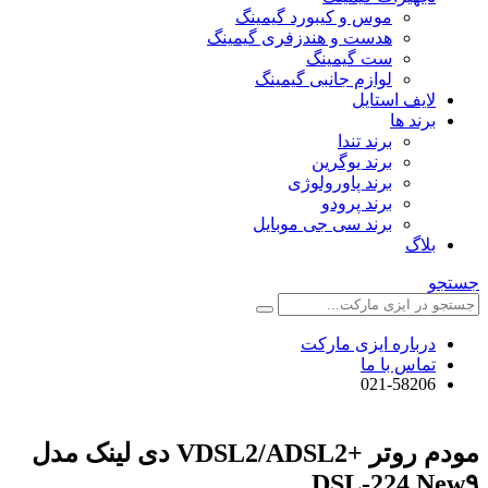
موس و کیبورد گیمینگ
هدست و هندزفری گیمینگ
ست گیمینگ
لوازم جانبی گیمینگ
لایف استایل
برند ها
برند تندا
برند یوگرین
برند پاورولوژی
برند پرودو
برند سی جی موبایل
بلاگ
جستجو
درباره ایزی مارکت
تماس با ما
021-58206
مودم روتر +VDSL2/ADSL2 دی لینک مدل
DSL-224 New۹