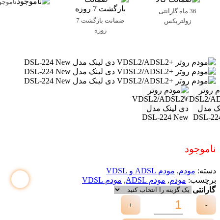
ناموجو
36 ماه گارانتی
ضمانت بازگشت 7
زولتریکس
روزه
ناموجود
دسته:
مودم
,
مودم ADSL و VDSL
برچسب:
مودم
,
مودم ADSL
,
مودم VDSL
گارانتی
+
-