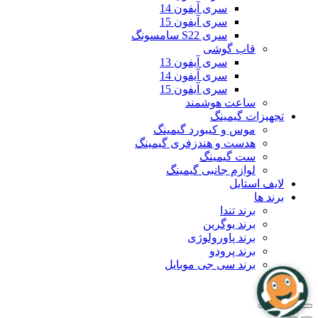
سری آیفون 14
سری آیفون 15
سری S22 سامسونگ
قاب گوشی
سری آیفون 13
سری آیفون 14
سری آیفون 15
ساعت هوشمند
تجهیزات گیمینگ
موس و کیبورد گیمینگ
هدست و هندزفری گیمینگ
ست گیمینگ
لوازم جانبی گیمینگ
لایف استایل
برند ها
برند تندا
برند یوگرین
برند پاورولوژی
برند پرودو
برند سی جی موبایل
بلاگ