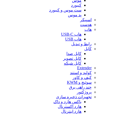
موس
کیبورد
ست موس و کیبورد
پد موس
اسپیکر
هدست
هاب
هاب USB-C
هاب USB
رابط و تبدیل
کابل
کابل صدا
کابل تصویر
کابل شبکه
Extender
کولپد و استند
کیف و کاور
سوئیچ و KWM
چند راهی برق
پروژکتور
تجهیزات ذخیره سازی
باکس هارد و داک
هارد اکسترنال
هارد اینترنال