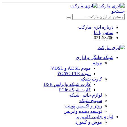
جستجو
درباره ایزی مارکت
تماس با ما
021-58206
شبکه خانگی و اداری
مودم
مودم ADSL و VDSL
مودم ۳G/۴G LTE
کارت شبکه
کارت شبکه وایرلس USB
کارت شبکه PCIe
لوازم جانبی شبکه
سوییچ شبکه
روتر و اکسس پوینت
توسعه دهنده وایرلس
لوازم جانبی کامپیوتر
موس و کیبورد