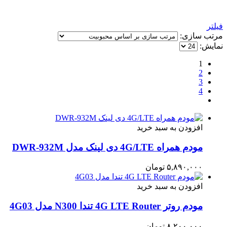
فیلتر
مرتب سازی:
نمایش:
1
2
3
4
افزودن به سبد خرید
مودم همراه 4G/LTE دی لینک مدل DWR-932M
۵,۸۹۰,۰۰۰
تومان
افزودن به سبد خرید
مودم روتر 4G LTE Router تندا N300 مدل 4G03
۸,۲۰۰,۰۰۰
تومان