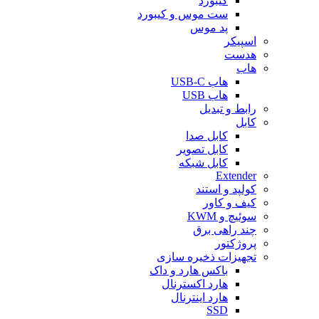
کیبورد
ست موس و کیبورد
پد موس
اسپیکر
هدست
هاب
هاب USB-C
هاب USB
رابط و تبدیل
کابل
کابل صدا
کابل تصویر
کابل شبکه
Extender
کولپد و استند
کیف و کاور
سوئیچ و KWM
چند راهی برق
پروژکتور
تجهیزات ذخیره سازی
باکس هارد و داک
هارد اکسترنال
هارد اینترنال
SSD