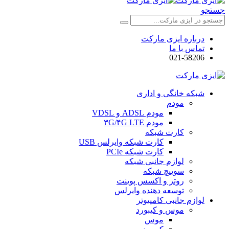
جستجو
درباره ایزی مارکت
تماس با ما
021-58206
شبکه خانگی و اداری
مودم
مودم ADSL و VDSL
مودم ۳G/۴G LTE
کارت شبکه
کارت شبکه وایرلس USB
کارت شبکه PCIe
لوازم جانبی شبکه
سوییچ شبکه
روتر و اکسس پوینت
توسعه دهنده وایرلس
لوازم جانبی کامپیوتر
موس و کیبورد
موس