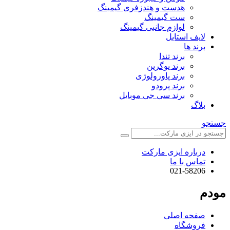
هدست و هندزفری گیمینگ
ست گیمینگ
لوازم جانبی گیمینگ
لایف استایل
برند ها
برند تندا
برند یوگرین
برند پاورولوژی
برند پرودو
برند سی جی موبایل
بلاگ
جستجو
درباره ایزی مارکت
تماس با ما
021-58206
مودم
صفحه اصلی
فروشگاه