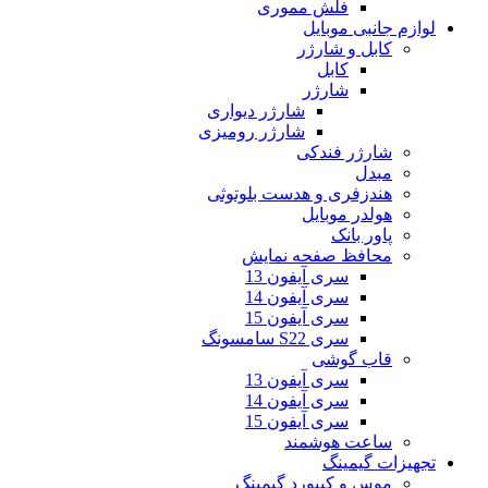
فلش مموری
لوازم جانبی موبایل
کابل و شارژر
کابل
شارژر
شارژر دیواری
شارژر رومیزی
شارژر فندکی
مبدل
هندزفری و هدست بلوتوثی
هولدر موبایل
پاور بانک
محافظ صفحه نمایش
سری آیفون 13
سری آیفون 14
سری آیفون 15
سری S22 سامسونگ
قاب گوشی
سری آیفون 13
سری آیفون 14
سری آیفون 15
ساعت هوشمند
تجهیزات گیمینگ
موس و کیبورد گیمینگ