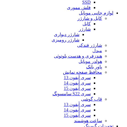
SSD
فلش مموری
لوازم جانبی موبایل
کابل و شارژر
کابل
شارژر
شارژر دیواری
شارژر رومیزی
شارژر فندکی
مبدل
هندزفری و هدست بلوتوثی
هولدر موبایل
پاور بانک
محافظ صفحه نمایش
سری آیفون 13
سری آیفون 14
سری آیفون 15
سری S22 سامسونگ
قاب گوشی
سری آیفون 13
سری آیفون 14
سری آیفون 15
ساعت هوشمند
تجهیزات گیمینگ