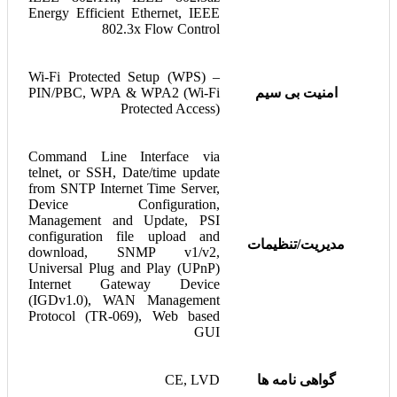
Energy Efficient Ethernet, IEEE
802.3x Flow Control
Wi-Fi Protected Setup (WPS) –
امنیت بی سیم
PIN/PBC, WPA & WPA2 (Wi-Fi
Protected Access)
Command Line Interface via
telnet, or SSH, Date/time update
from SNTP Internet Time Server,
Device Configuration,
Management and Update, PSI
configuration file upload and
مدیریت/تنظیمات
download, SNMP v1/v2,
Universal Plug and Play (UPnP)
Internet Gateway Device
(IGDv1.0), WAN Management
Protocol (TR-069), Web based
GUI
گواهی نامه ها
CE, LVD