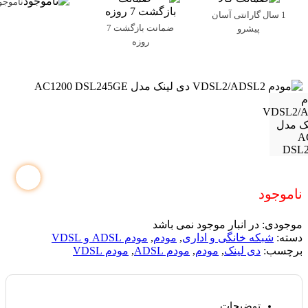
ناموجو
1 سال گارانتی آسان
ضمانت بازگشت 7
پیشرو
روزه
ناموجود
موجودی:
در انبار موجود نمی باشد
دسته:
شبکه خانگی و اداری
,
مودم
,
مودم ADSL و VDSL
برچسب:
دی لینک
,
مودم
,
مودم ADSL
,
مودم VDSL
توضیحات