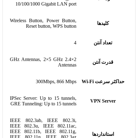
10/100/1000 Gigabit LAN port
Wireless Button, Power Button,
کلیدها
Reset button, WPS button
تعداد آنتن
4
2×2.4 GHz Antennas, 2×5 GHz
قدرت آنتن
Antennas
حداکثر سرعت Wi-Fi
300Mbps, 866 Mbps
IPSec Server: Up to 15 tunnels,
VPN Server
GRE Tunneling: Up to 15 tunnels
IEEE 802.3ab, IEEE 802.3i,
IEEE 802.3u, IEEE 802.11ac,
IEEE 802.11b, IEEE 802.11g,
استانداردها
IEEE 802.11n, IEEE 802.3az