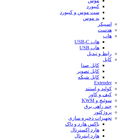
موس
کیبورد
ست موس و کیبورد
پد موس
اسپیکر
هدست
هاب
هاب USB-C
هاب USB
رابط و تبدیل
کابل
کابل صدا
کابل تصویر
کابل شبکه
Extender
کولپد و استند
کیف و کاور
سوئیچ و KWM
چند راهی برق
پروژکتور
تجهیزات ذخیره سازی
باکس هارد و داک
هارد اکسترنال
هارد اینترنال