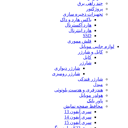
چند راهی برق
پروژکتور
تجهیزات ذخیره سازی
باکس هارد و داک
هارد اکسترنال
هارد اینترنال
SSD
فلش مموری
لوازم جانبی موبایل
کابل و شارژر
کابل
شارژر
شارژر دیواری
شارژر رومیزی
شارژر فندکی
مبدل
هندزفری و هدست بلوتوثی
هولدر موبایل
پاور بانک
محافظ صفحه نمایش
سری آیفون 13
سری آیفون 14
سری آیفون 15
سری S22 سامسونگ