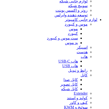
لوازم جانبی شبکه
سوییچ شبکه
روتر و اکسس پوینت
توسعه دهنده وایرلس
لوازم جانبی کامپیوتر
موس و کیبورد
موس
کیبورد
ست موس و کیبورد
پد موس
اسپیکر
هدست
هاب
هاب USB-C
هاب USB
رابط و تبدیل
کابل
کابل صدا
کابل تصویر
کابل شبکه
Extender
کولپد و استند
کیف و کاور
سوئیچ و KWM