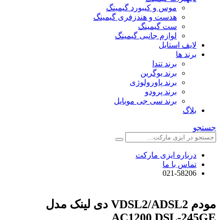
موس و کیبورد گیمینگ
هدست و هندزفری گیمینگ
ست گیمینگ
لوازم جانبی گیمینگ
لایف استایل
برند ها
برند تندا
برند یوگرین
برند پاورولوژی
برند پرودو
برند سی جی موبایل
بلاگ
جستجو
درباره ایزی مارکت
تماس با ما
021-58206
مودم VDSL2/ADSL2 دی لینک مدل
AC1200 DSL-245GE