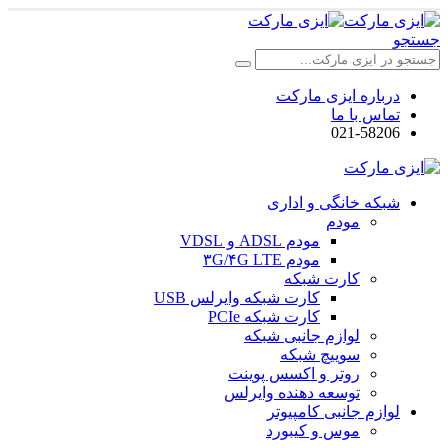
جستجو
درباره ایزی مارکت
تماس با ما
021-58206
شبکه خانگی و اداری
مودم
مودم ADSL و VDSL
مودم ۳G/۴G LTE
کارت شبکه
کارت شبکه وایرلس USB
کارت شبکه PCIe
لوازم جانبی شبکه
سوییچ شبکه
روتر و اکسس پوینت
توسعه دهنده وایرلس
لوازم جانبی کامپیوتر
موس و کیبورد