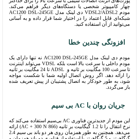
پورت‌های اترنت اتصالات سیمی با سرعت بالا را برای حداکثر
چهار کامپیوتر شخصی یا دستگاه‌های دیگر فراهم می‌کند.
مودم VDSL2/ADSL2 دی لینک مدل AC1200 DSL-245GE
شبکه‌ای قابل اعتماد را در اختیار شما قرار داده و به آسانی
می‌توانید از آن استفاده کنید.
افزونگی چندین خطا
مودم دی لینک مدل AC1200 DSL-245GE نه تنها دارای یک
مودم داخلی با سرعت بالا است بلکه VDSL می‌تواند اینترنت
تا سرعت 100 مگابیت بر ثانیه و ADSL تا 24 مگابیت بر ثانیه
را ارائه دهد. اگر روش اتصال اولیه شما با شکست مواجه
شود، به طور خودکار به اتصال پشتیبان از پیش تعریف شده
باز می‌گردد.
جریان روان با AC بی سیم
این مودم از جدیدترین فناوری AC بی‌سیم استفاده می‌کند که
نرخ انتقال را تا 1.2 گیگابیت بر ثانیه (866 AC + 300 N) ارائه
می‌دهد. همچنین به طور همزمان روی هر دو باند بی سیم 2.4
گیگاهرتز و 5 گیگاهرتز با استفاده از فناوری دو باند همزمان و