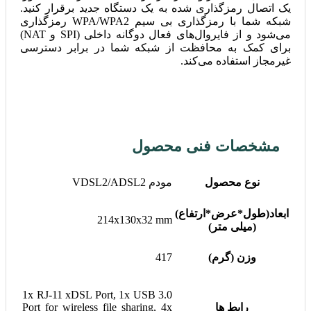
یک اتصال رمزگذاری شده به یک دستگاه جدید برقرار کنید.
شبکه شما با رمزگذاری بی سیم WPA/WPA2 رمزگذاری
می‌شود و از فایروال‌های فعال دوگانه داخلی (SPI و NAT)
برای کمک به محافظت از شبکه شما در برابر دسترسی
غیرمجاز استفاده می‌کند.
مشخصات فنی محصول
نوع محصول
مودم VDSL2/ADSL2
ابعاد(طول*عرض*ارتفاع)
214x130x32 mm
(میلی متر)
وزن (گرم)
417
1x RJ-11 xDSL Port, 1x USB 3.0
رابط ها
Port for wireless file sharing, 4x