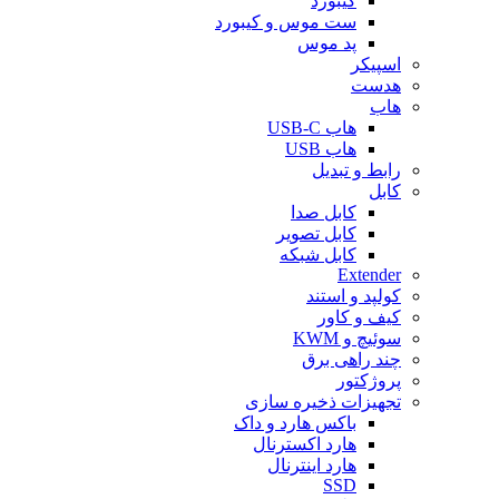
کیبورد
ست موس و کیبورد
پد موس
اسپیکر
هدست
هاب
هاب USB-C
هاب USB
رابط و تبدیل
کابل
کابل صدا
کابل تصویر
کابل شبکه
Extender
کولپد و استند
کیف و کاور
سوئیچ و KWM
چند راهی برق
پروژکتور
تجهیزات ذخیره سازی
باکس هارد و داک
هارد اکسترنال
هارد اینترنال
SSD