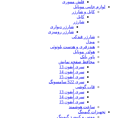
فلش مموری
لوازم جانبی موبایل
کابل و شارژر
کابل
شارژر
شارژر دیواری
شارژر رومیزی
شارژر فندکی
مبدل
هندزفری و هدست بلوتوثی
هولدر موبایل
پاور بانک
محافظ صفحه نمایش
سری آیفون 13
سری آیفون 14
سری آیفون 15
سری S22 سامسونگ
قاب گوشی
سری آیفون 13
سری آیفون 14
سری آیفون 15
ساعت هوشمند
تجهیزات گیمینگ
موس و کیبورد گیمینگ