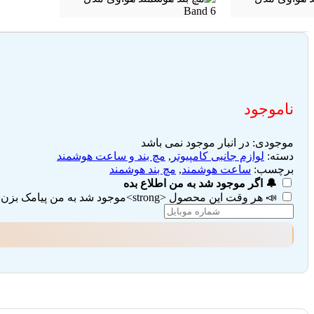
ناموجود
موجودی:
در انبار موجود نمی باشد
دسته:
لوازم جانبی کامپیوتر
,
مچ بند و ساعت هوشمند
برچسب:
ساعت هوشمند
,
مچ بند هوشمند
🔔 اگر موجود شد به من اطلاع بده
📣 هر وقت این محصول <strong>موجود شد به من پیامک بزن</strong> (تیک هر دو گزینه را بزنید)