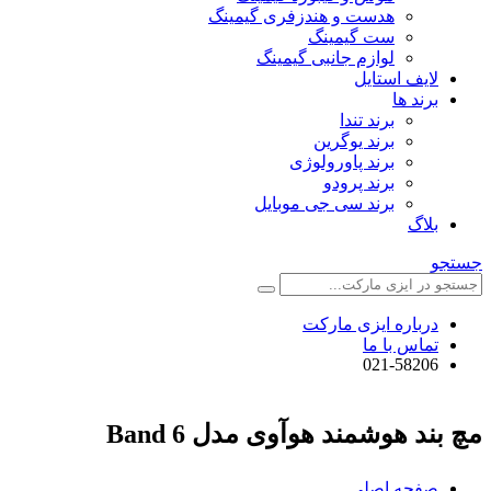
هدست و هندزفری گیمینگ
ست گیمینگ
لوازم جانبی گیمینگ
لایف استایل
برند ها
برند تندا
برند یوگرین
برند پاورولوژی
برند پرودو
برند سی جی موبایل
بلاگ
جستجو
درباره ایزی مارکت
تماس با ما
021-58206
مچ بند هوشمند هوآوی مدل Band 6
صفحه اصلی