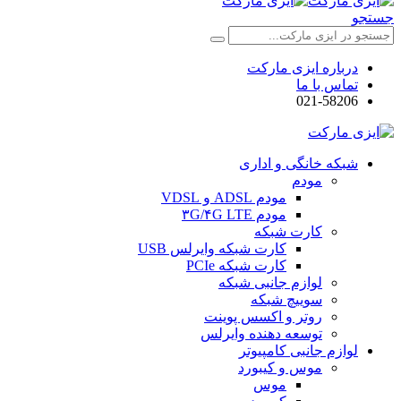
جستجو
درباره ایزی مارکت
تماس با ما
021-58206
شبکه خانگی و اداری
مودم
مودم ADSL و VDSL
مودم ۳G/۴G LTE
کارت شبکه
کارت شبکه وایرلس USB
کارت شبکه PCIe
لوازم جانبی شبکه
سوییچ شبکه
روتر و اکسس پوینت
توسعه دهنده وایرلس
لوازم جانبی کامپیوتر
موس و کیبورد
موس