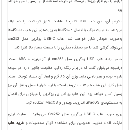
درایور یا نرم ‌افزار ویژه‌ای نیست. در نتیجه استفاده از آن بسیار آسان خواهد
بود.
علاوه‌بر آن، این هاب USB تایپ C قابلیت شارژ اتوماتیک را هم ارائه
می‌دهد. به عبارت دیگر، با اتصال دستگاه‌ها به پورت‌های این هاب، دستگاه‌ها
به‌صورت خودکار شارژ خواهند شد. هاب USB-C یوگرین مدل cm252
می‌تواند گوشی شما یا هر دستگاه دیگری را با سرعت بسیار بالا شارژ کند.
جنس بدنه هاب USB یوگرین مدل cm252 از آلومینیوم و ABS است.
درنتیجه می‌توان گفت که در برابر زنگ‌ زدگی، مقاومت بالایی دارد. در نتیجه
بادوام بوده و عمر بالایی دارد. وزن آن ۸۵ گرم و ابعاد آن بسیار کوچک است.
طول کابل این هاب هم ۱۵ سانتی‌متر است، با این شرایط حمل و نقل آن نیز
بسیار آسان خواهد بود. این هاب یو اس بی یوگرین را می‌توان برای اتصال
به سیستم‌های iPadOS، اندروید، ویندوز و MacOS استفاده کرد.
برای خرید هاب USB-C یوگرین مدل CM252 می‌توانید از سایت ایزی
مارکت اقدام نمایید. همچنین برای مشاهده انواع محصولات و
خرید هاب