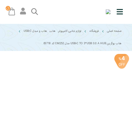
صفحه اصلی
فروشگاه
لوازم جانبی کامپیوتر
,
هاب
,
هاب و مبدل USB-C
هاب یوگرین USB-C TO 3*USB 3.0 A HUB مدل CM252 کد 60718
4
%
OFF