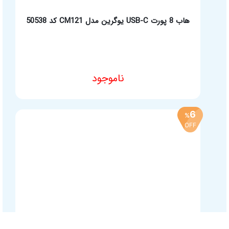
تجهیزات ذخیره سازی
هاب 8 پورت USB-C یوگرین مدل CM121 کد 50538
تجهیزات گیمینگ
مجوزهای ایزی مارکت
ناموجود
افزودن به سبد خرید
6
%
OFF
تمام حقوق این وب سایت برای شرکت نوآوران آسان پیشرو محفوظ است