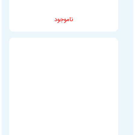
تماس با ما
ناموجود
آدرس دفاتر گارانتی
مشخصات فنی محصول
سوالات متداول
شرایط و قوانین فروشگاه
محصولات
تجهیزات شبکه خانگی و اداری
لوازم جانبی کامپیوتر
هاب یوگرین
شارژر یوگرین
کابل یوگرین