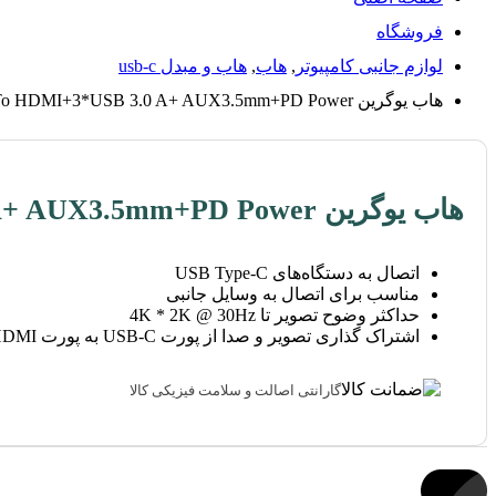
فروشگاه
لوازم جانبی کامپیوتر
,
هاب
,
هاب و مبدل usb-c
هاب یوگرین USB-C To HDMI+3*USB 3.0 A+ AUX3.5mm+PD Power مدل CM136
هاب یوگرین USB-C To HDMI+3*USB 3.0 A+ AUX3.5mm+PD Power مدل CM136
اتصال به دستگاه‌های USB Type-C
مناسب برای اتصال به وسایل جانبی
حداکثر وضوح تصویر تا 4K * 2K @ 30Hz
اشتراک گذاری تصویر و صدا از پورت USB-C به پورت HDMI
گارانتی اصالت و سلامت فیزیکی کالا