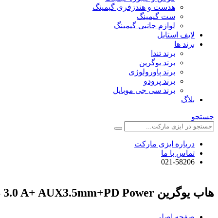
هدست و هندزفری گیمینگ
ست گیمینگ
لوازم جانبی گیمینگ
لایف استایل
برند ها
برند تندا
برند یوگرین
برند پاورولوژی
برند پرودو
برند سی جی موبایل
بلاگ
جستجو
درباره ایزی مارکت
تماس با ما
021-58206
هاب یوگرین USB-C To HDMI+3*USB 3.0 A+ AUX3.5mm+PD Power مدل CM136
صفحه اصلی