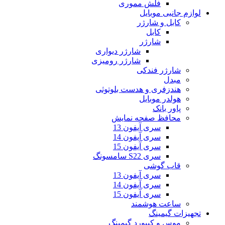
فلش مموری
لوازم جانبی موبایل
کابل و شارژر
کابل
شارژر
شارژر دیواری
شارژر رومیزی
شارژر فندکی
مبدل
هندزفری و هدست بلوتوثی
هولدر موبایل
پاور بانک
محافظ صفحه نمایش
سری آیفون 13
سری آیفون 14
سری آیفون 15
سری S22 سامسونگ
قاب گوشی
سری آیفون 13
سری آیفون 14
سری آیفون 15
ساعت هوشمند
تجهیزات گیمینگ
موس و کیبورد گیمینگ