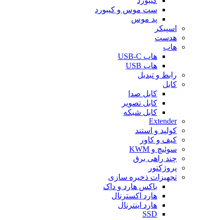
کیبورد
ست موس و کیبورد
پد موس
اسپیکر
هدست
هاب
هاب USB-C
هاب USB
رابط و تبدیل
کابل
کابل صدا
کابل تصویر
کابل شبکه
Extender
کولپد و استند
کیف و کاور
سوئیچ و KWM
چند راهی برق
پروژکتور
تجهیزات ذخیره سازی
باکس هارد و داک
هارد اکسترنال
هارد اینترنال
SSD