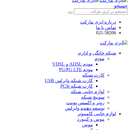
جستجو
درباره ایزی مارکت
تماس با ما
021-58206
شبکه خانگی و اداری
مودم
مودم ADSL و VDSL
مودم ۳G/۴G LTE
کارت شبکه
کارت شبکه وایرلس USB
کارت شبکه PCIe
لوازم جانبی شبکه
سوییچ شبکه
روتر و اکسس پوینت
توسعه دهنده وایرلس
لوازم جانبی کامپیوتر
موس و کیبورد
موس