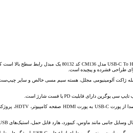
 جنس مواد درجه یک از جمله ژاکت آلومینیومی مجلل، هسته سیم مسی خالص و سایر
یوگرین مدل CM136 تنها یکی از انواع هاب یو