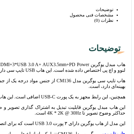
توضیحات
مشخصات فنی محصول
نظرات (0)
توضیحات
لنوو و اچ پی اختصاص داده شده است. این هاب USB تایپ سی دارای طراحی فشرده و پیچیده است.
هاب تایپ سی یوگرین مدل CM136 از
بهینه‌ای دارد، است.
همچنین، این رابط مجهز به یک پورت USB-C اضافی است. این هاب تایپ سی یوگرین دارای قابلیت PD یا فست شارژ است.
حداکثر وضوح تصویر تا 4K * 2K @ 30Hz است.
این مدل از هاب یوگرین دارای ۳ پورت USB 3.0 است که برای اتصال وسایل جانبی مانند ماوس، کیبورد، هارد قابل حمل، استیک‌های USB یا رابط استفاده می‌شود.
هاب تایپ سی