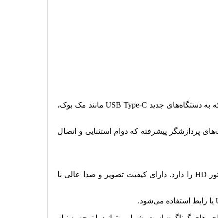
هاب مبدل یوگرین USB-C To HDMI+3*USB 3.0 A+ AUX3.5mm+PD Power مدل CM136 کد 80132 یک مبدل رابط سطح بالا است که به دستگاه‌های جدید USB Type-C مانند مک بوک،
 چیپ‌ست‌های پردازشگر پیشرفته که دوام استثنایی و اتصال
این هاب مبدل یوگرین قابلیت تبدیل به اشتراک گذاری تصویر و صدا از پورت USB-C به پورت HDMI صفحه کامپیوتر، HDTV، پروژکتور HD را دارد. دارای کیفیت تصویر و صدا عالی با
 اس بی یوگرین است. برند یوگرین دارای انواع هاب USB-C با ویژگی‌ها و طراحی‌های گوناگون است. شما می‌توانید با توجه به نیاز