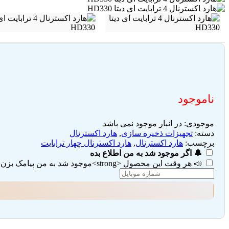
ناموجود
موجودی:
در انبار موجود نمی باشد
دسته:
تجهیزات ذخیره سازی
,
هارد اکسترنال
برچسب:
هارد اکسترنال
,
هارد اکسترنال چهار ترابایت
🔔 اگر موجود شد به من اطلاع بده
📣 هر وقت این محصول <strong>موجود شد به من پیامک بزن</strong> (تیک هر دو گزینه را بزنید)