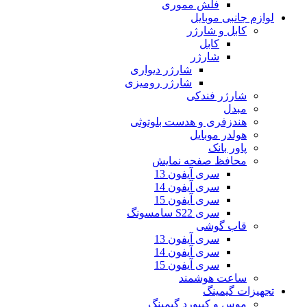
فلش مموری
لوازم جانبی موبایل
کابل و شارژر
کابل
شارژر
شارژر دیواری
شارژر رومیزی
شارژر فندکی
مبدل
هندزفری و هدست بلوتوثی
هولدر موبایل
پاور بانک
محافظ صفحه نمایش
سری آیفون 13
سری آیفون 14
سری آیفون 15
سری S22 سامسونگ
قاب گوشی
سری آیفون 13
سری آیفون 14
سری آیفون 15
ساعت هوشمند
تجهیزات گیمینگ
موس و کیبورد گیمینگ