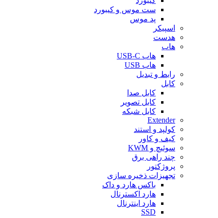
کیبورد
ست موس و کیبورد
پد موس
اسپیکر
هدست
هاب
هاب USB-C
هاب USB
رابط و تبدیل
کابل
کابل صدا
کابل تصویر
کابل شبکه
Extender
کولپد و استند
کیف و کاور
سوئیچ و KWM
چند راهی برق
پروژکتور
تجهیزات ذخیره سازی
باکس هارد و داک
هارد اکسترنال
هارد اینترنال
SSD