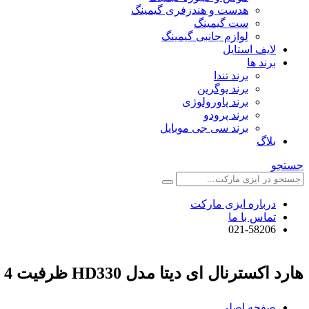
هدست و هندزفری گیمینگ
ست گیمینگ
لوازم جانبی گیمینگ
لایف استایل
برند ها
برند تندا
برند یوگرین
برند پاورولوژی
برند پرودو
برند سی جی موبایل
بلاگ
جستجو
درباره ایزی مارکت
تماس با ما
021-58206
هارد اکسترنال ای دیتا مدل HD330 ظرفیت 4 ترابایت
صفحه اصلی