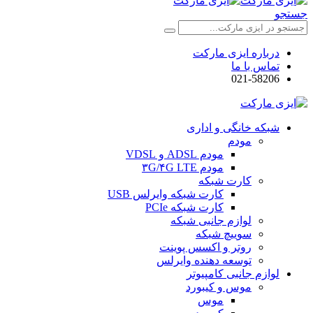
جستجو
درباره ایزی مارکت
تماس با ما
021-58206
شبکه خانگی و اداری
مودم
مودم ADSL و VDSL
مودم ۳G/۴G LTE
کارت شبکه
کارت شبکه وایرلس USB
کارت شبکه PCIe
لوازم جانبی شبکه
سوییچ شبکه
روتر و اکسس پوینت
توسعه دهنده وایرلس
لوازم جانبی کامپیوتر
موس و کیبورد
موس