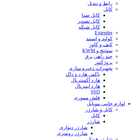
رابط و تبدیل
کابل
کابل صدا
کابل تصویر
کابل شبکه
Extender
کولپد و استند
کیف و کاور
سوئیچ و KWM
چند راهی برق
پروژکتور
تجهیزات ذخیره سازی
باکس هارد و داک
هارد اکسترنال
هارد اینترنال
SSD
فلش مموری
لوازم جانبی موبایل
کابل و شارژر
کابل
شارژر
شارژر دیواری
شارژر رومیزی
شارژر فندکی