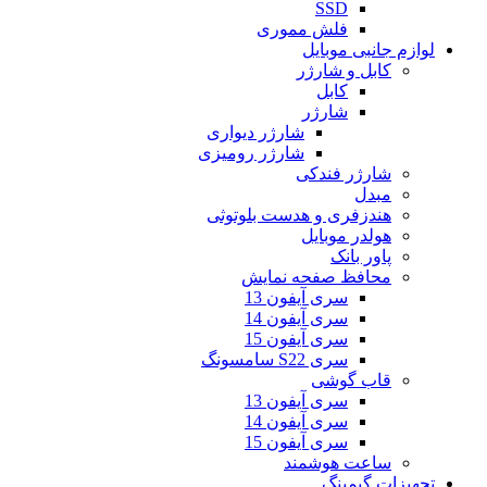
SSD
فلش مموری
لوازم جانبی موبایل
کابل و شارژر
کابل
شارژر
شارژر دیواری
شارژر رومیزی
شارژر فندکی
مبدل
هندزفری و هدست بلوتوثی
هولدر موبایل
پاور بانک
محافظ صفحه نمایش
سری آیفون 13
سری آیفون 14
سری آیفون 15
سری S22 سامسونگ
قاب گوشی
سری آیفون 13
سری آیفون 14
سری آیفون 15
ساعت هوشمند
تجهیزات گیمینگ