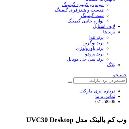
موس و کیبورد گیمینگ
هدست و هندزفری گیمینگ
ست گیمینگ
لوازم جانبی گیمینگ
لایف استایل
برند ها
برند تندا
برند یوگرین
برند پاورولوژی
برند پرودو
برند سی جی موبایل
بلاگ
جستجو
درباره ایزی مارکت
تماس با ما
021-58206
وب کم یالینک مدل UVC30 Desktop