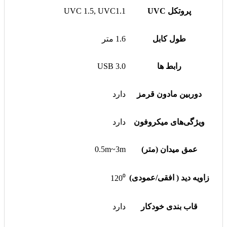
پروتکل UVC
UVC 1.5, UVC1.1
طول کابل
1.6 متر
رابط ها
USB 3.0
دوربین مادون قرمز
دارد
ویژگی‌های میکروفون
دارد
عمق میدان (متر)
0.5m~3m
زاویه دید ( افقی/عمودی)
120⁰
قاب بندی خودکار
دارد