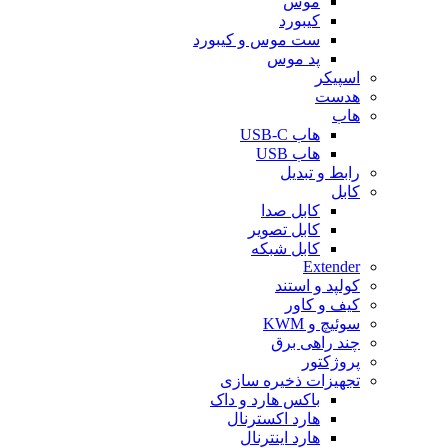
موس
کیبورد
ست موس و کیبورد
پد موس
اسپیکر
هدست
هاب
هاب USB-C
هاب USB
رابط و تبدیل
کابل
کابل صدا
کابل تصویر
کابل شبکه
Extender
کولپد و استند
کیف و کاور
سوئیچ و KWM
چند راهی برق
پروژکتور
تجهیزات ذخیره سازی
باکس هارد و داک
هارد اکسترنال
هارد اینترنال