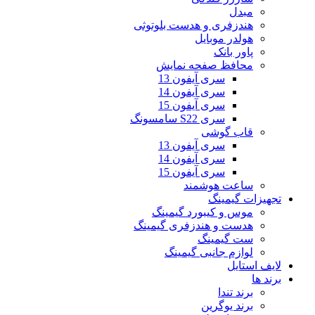
مبدل
هندزفری و هدست بلوتوثی
هولدر موبایل
پاور بانک
محافظ صفحه نمایش
سری آیفون 13
سری آیفون 14
سری آیفون 15
سری S22 سامسونگ
قاب گوشی
سری آیفون 13
سری آیفون 14
سری آیفون 15
ساعت هوشمند
تجهیزات گیمینگ
موس و کیبورد گیمینگ
هدست و هندزفری گیمینگ
ست گیمینگ
لوازم جانبی گیمینگ
لایف استایل
برند ها
برند تندا
برند یوگرین