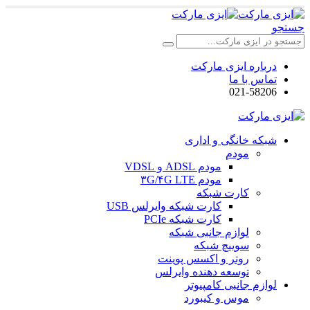
جستجو
درباره ایزی مارکت
تماس با ما
021-58206
شبکه خانگی و اداری
مودم
مودم ADSL و VDSL
مودم ۳G/۴G LTE
کارت شبکه
کارت شبکه وایرلس USB
کارت شبکه PCIe
لوازم جانبی شبکه
سوییچ شبکه
روتر و اکسس پوینت
توسعه دهنده وایرلس
لوازم جانبی کامپیوتر
موس و کیبورد