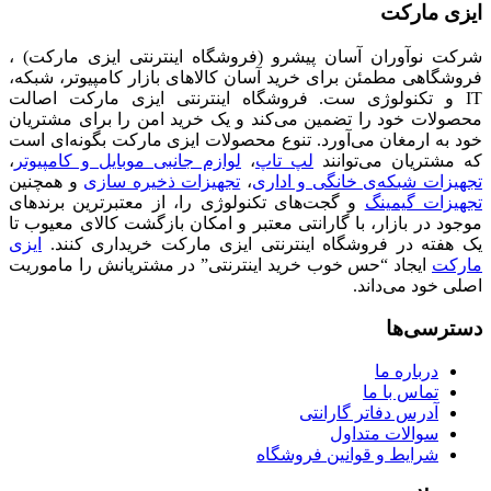
ایزی مارکت
شرکت نوآوران آسان پیشرو (فروشگاه اینترنتی ایزی مارکت) ،
فروشگاهی مطمئن برای خرید آسان کالاهای بازار کامپیوتر، شبکه،
IT و تکنولوژی ست. فروشگاه اینترنتی ایزی مارکت اصالت
محصولات خود را تضمین می‌کند و یک خرید امن را برای مشتریان
خود به ارمغان می‌آورد. تنوع محصولات ایزی مارکت بگونه‌ای است
که مشتریان می‌توانند
لپ تاپ
،
لوازم جانبی موبایل و کامپیوتر
،
تجهیزات شبکه‌ی خانگی و اداری
،
تجهیزات ذخیره سازی
و همچنین
تجهیزات گیمینگ
و گجت‌های تکنولوژی را، از معتبرترین برندهای
موجود در بازار، با گارانتی معتبر و امکان بازگشت کالای معیوب تا
یک هفته در فروشگاه اینترنتی ایزی مارکت خریداری کنند.
ایزی
مارکت
ایجاد “حس خوب خرید اینترنتی” در مشتریانش را ماموریت
اصلی خود می‌داند.
دسترسی‌ها
درباره ما
تماس با ما
آدرس دفاتر گارانتی
سوالات متداول
شرایط و قوانین فروشگاه