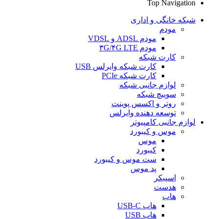
Top Navigation
شبکه خانگی و اداری
مودم
مودم ADSL و VDSL
مودم ۳G/۴G LTE
کارت شبکه
کارت شبکه وایرلس USB
کارت شبکه PCIe
لوازم جانبی شبکه
سوییچ شبکه
روتر و اکسس پوینت
توسعه دهنده وایرلس
لوازم جانبی کامپیوتر
موس و کیبورد
موس
کیبورد
ست موس و کیبورد
پد موس
اسپیکر
هدست
هاب
هاب USB-C
هاب USB