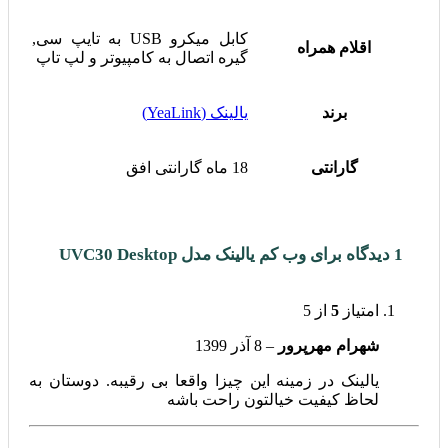
کابل میکرو USB به تایپ سی,
اقلام همراه
گیره اتصال به کامپیوتر و لپ تاپ
برند
یالینک (YeaLink)
گارانتی
18 ماه گارانتی افق
1 دیدگاه برای
وب کم یالینک مدل UVC30 Desktop
امتیاز
5
از 5
شهرام مهرپرور
–
8 آذر 1399
یالینک در زمینه این چیزا واقعا بی رقیبه. دوستان به
لحاظ کیفیت خیالتون راحت باشه