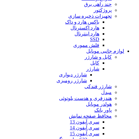
چند راهی برق
پروژکتور
تجهیزات ذخیره سازی
باکس هارد و داک
هارد اکسترنال
هارد اینترنال
SSD
فلش مموری
لوازم جانبی موبایل
کابل و شارژر
کابل
شارژر
شارژر دیواری
شارژر رومیزی
شارژر فندکی
مبدل
هندزفری و هدست بلوتوثی
هولدر موبایل
پاور بانک
محافظ صفحه نمایش
سری آیفون 13
سری آیفون 14
سری آیفون 15