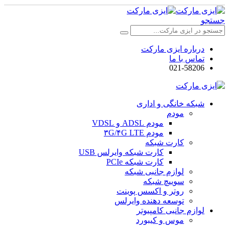
جستجو
درباره ایزی مارکت
تماس با ما
021-58206
شبکه خانگی و اداری
مودم
مودم ADSL و VDSL
مودم ۳G/۴G LTE
کارت شبکه
کارت شبکه وایرلس USB
کارت شبکه PCIe
لوازم جانبی شبکه
سوییچ شبکه
روتر و اکسس پوینت
توسعه دهنده وایرلس
لوازم جانبی کامپیوتر
موس و کیبورد