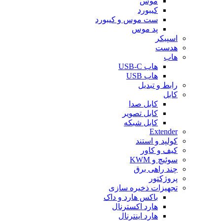
موس
کیبورد
ست موس و کیبورد
پد موس
اسپیکر
هدست
هاب
هاب USB-C
هاب USB
رابط و تبدیل
کابل
کابل صدا
کابل تصویر
کابل شبکه
Extender
کولپد و استند
کیف و کاور
سوئیچ و KWM
چند راهی برق
پروژکتور
تجهیزات ذخیره سازی
باکس هارد و داک
هارد اکسترنال
هارد اینترنال