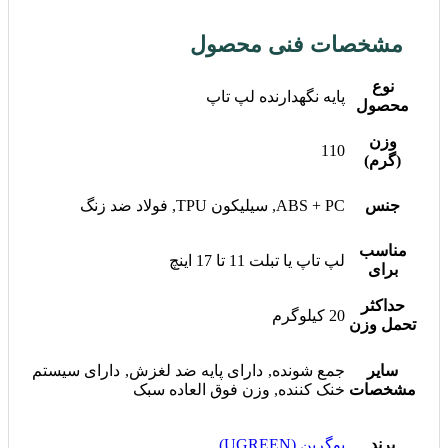
مشخصات فنی محصول
نوع
پایه نگهدارنده لپ تاپ
محصول
وزن
110
(گرم)
جنس
ABS + PC, سیلیکون TPU, فولاد ضد زنگ
مناسب
لپ تاپ یا تبلت 11 تا 17 اینچ
برای
حداکثر
20 کیلوگرم
تحمل وزن
سایر
جمع شونده, دارای پایه ضد لغزش, دارای سیستم
مشخصات
خنک کننده, وزن فوق العاده سبک
برند
یوگرین (UGREEN)