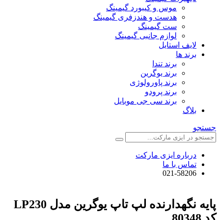
موس و کیبورد گیمینگ
هدست و هندزفری گیمینگ
ست گیمینگ
لوازم جانبی گیمینگ
لایف استایل
برند ها
برند تندا
برند یوگرین
برند پاورولوژی
برند پرودو
برند سی جی موبایل
بلاگ
جستجو
درباره ایزی مارکت
تماس با ما
021-58206
پایه نگهدارنده لپ تاپ یوگرین مدل LP230
کد 80348