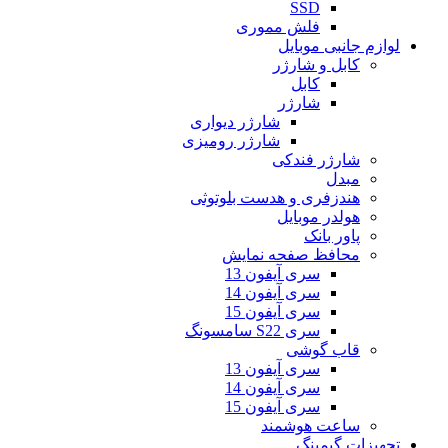
SSD
فلش مموری
لوازم جانبی موبایل
کابل و شارژر
کابل
شارژر
شارژر دیواری
شارژر رومیزی
شارژر فندکی
مبدل
هندزفری و هدست بلوتوثی
هولدر موبایل
پاور بانک
محافظ صفحه نمایش
سری آیفون 13
سری آیفون 14
سری آیفون 15
سری S22 سامسونگ
قاب گوشی
سری آیفون 13
سری آیفون 14
سری آیفون 15
ساعت هوشمند
تجهیزات گیمینگ