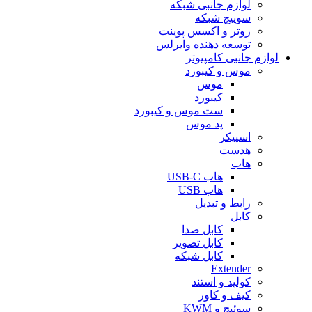
لوازم جانبی شبکه
سوییچ شبکه
روتر و اکسس پوینت
توسعه دهنده وایرلس
لوازم جانبی کامپیوتر
موس و کیبورد
موس
کیبورد
ست موس و کیبورد
پد موس
اسپیکر
هدست
هاب
هاب USB-C
هاب USB
رابط و تبدیل
کابل
کابل صدا
کابل تصویر
کابل شبکه
Extender
کولپد و استند
کیف و کاور
سوئیچ و KWM