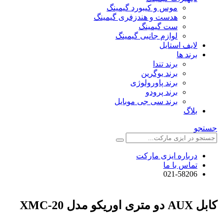
موس و کیبورد گیمینگ
هدست و هندزفری گیمینگ
ست گیمینگ
لوازم جانبی گیمینگ
لایف استایل
برند ها
برند تندا
برند یوگرین
برند پاورولوژی
برند پرودو
برند سی جی موبایل
بلاگ
جستجو
درباره ایزی مارکت
تماس با ما
021-58206
کابل AUX دو متری اوریکو مدل XMC-20