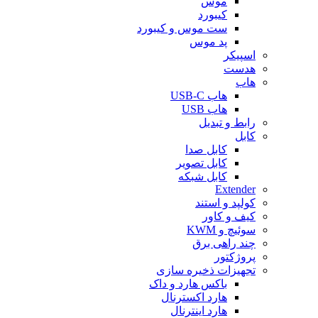
موس
کیبورد
ست موس و کیبورد
پد موس
اسپیکر
هدست
هاب
هاب USB-C
هاب USB
رابط و تبدیل
کابل
کابل صدا
کابل تصویر
کابل شبکه
Extender
کولپد و استند
کیف و کاور
سوئیچ و KWM
چند راهی برق
پروژکتور
تجهیزات ذخیره سازی
باکس هارد و داک
هارد اکسترنال
هارد اینترنال