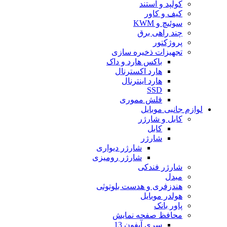
کولپد و استند
کیف و کاور
سوئیچ و KWM
چند راهی برق
پروژکتور
تجهیزات ذخیره سازی
باکس هارد و داک
هارد اکسترنال
هارد اینترنال
SSD
فلش مموری
لوازم جانبی موبایل
کابل و شارژر
کابل
شارژر
شارژر دیواری
شارژر رومیزی
شارژر فندکی
مبدل
هندزفری و هدست بلوتوثی
هولدر موبایل
پاور بانک
محافظ صفحه نمایش
سری آیفون 13