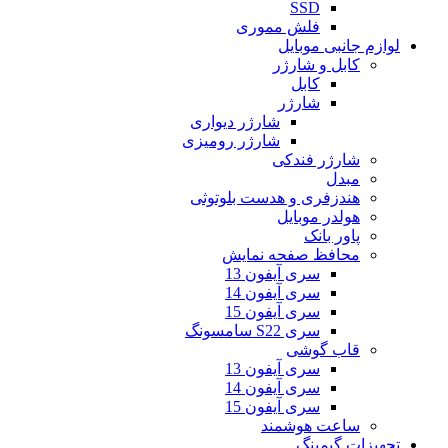
SSD
فلش مموری
لوازم جانبی موبایل
کابل و شارژر
کابل
شارژر
شارژر دیواری
شارژر رومیزی
شارژر فندکی
مبدل
هندزفری و هدست بلوتوثی
هولدر موبایل
پاور بانک
محافظ صفحه نمایش
سری آیفون 13
سری آیفون 14
سری آیفون 15
سری S22 سامسونگ
قاب گوشی
سری آیفون 13
سری آیفون 14
سری آیفون 15
ساعت هوشمند
تجهیزات گیمینگ