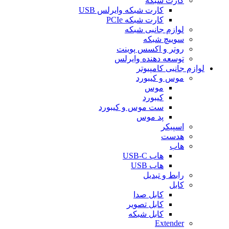
کارت شبکه
کارت شبکه وایرلس USB
کارت شبکه PCIe
لوازم جانبی شبکه
سوییچ شبکه
روتر و اکسس پوینت
توسعه دهنده وایرلس
لوازم جانبی کامپیوتر
موس و کیبورد
موس
کیبورد
ست موس و کیبورد
پد موس
اسپیکر
هدست
هاب
هاب USB-C
هاب USB
رابط و تبدیل
کابل
کابل صدا
کابل تصویر
کابل شبکه
Extender