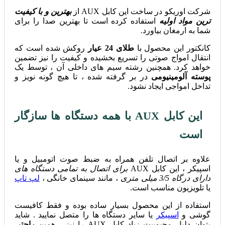
شرکت اوریکو در ساخت این کابل AUX از
بهترین و با کیفیت
ترین مواد اولیه
استفاده کرده است تا بهترین صدا را برای
شما به ارمغان بیاورد.
کانکتور این محصول با
طلای 24 عیار
روکش شده است که
انتقال امواج صوتی را تسریع بخشیده و کیفیت را نیز تضمین
خواهد کرد. همچنین رشته سیم های داخلی آن ، توسط یک
پوسته آلومینیومی
در بر گرفته شده ، تا هیچ گونه نویز و
تداخل امواجی ایجاد نشود.
این کابل AUX با همه دستگاه ها سازگار
است
علاوه بر اتصال تلفن همراه به ضبط صوت اتومبیل و یا
اسپیکر ، این کابل AUX
برای اتصال به تمامی دستگاه های
دارای درگاه 3/5 میلی متری
، مانند سینمای خانگی ،
لپ تاپ
یا تلویزیون مناسب است.
استفاده از این محصول بسیار ساده بوده و فقط کافیست
گوشی و
اسپیکر
یا سایر دستگاه ها را متصل نمایید . شاید
بتوان دلیل محبوبیت زیاد کابل AUX را نیز ، همین
راحتی