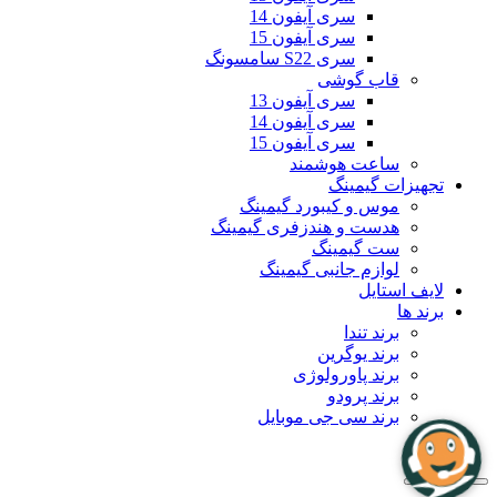
سری آیفون 14
سری آیفون 15
سری S22 سامسونگ
قاب گوشی
سری آیفون 13
سری آیفون 14
سری آیفون 15
ساعت هوشمند
تجهیزات گیمینگ
موس و کیبورد گیمینگ
هدست و هندزفری گیمینگ
ست گیمینگ
لوازم جانبی گیمینگ
لایف استایل
برند ها
برند تندا
برند یوگرین
برند پاورولوژی
برند پرودو
برند سی جی موبایل
بلاگ