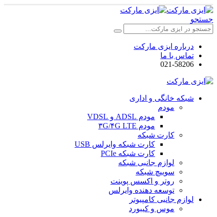
جستجو
درباره ایزی مارکت
تماس با ما
021-58206
شبکه خانگی و اداری
مودم
مودم ADSL و VDSL
مودم ۳G/۴G LTE
کارت شبکه
کارت شبکه وایرلس USB
کارت شبکه PCIe
لوازم جانبی شبکه
سوییچ شبکه
روتر و اکسس پوینت
توسعه دهنده وایرلس
لوازم جانبی کامپیوتر
موس و کیبورد