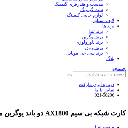
هدست و هندزفری گیمینگ
ست گیمینگ
لوازم جانبی گیمینگ
لایف استایل
برند ها
برند تندا
برند یوگرین
برند پاورولوژی
برند پرودو
برند سی جی موبایل
بلاگ
جستجو
درباره ایزی مارکت
تماس با ما
021-58206
کارت شبکه بی سیم AX1800 دو باند یوگرین مدل CM499 کد 90340
صفحه اصلی