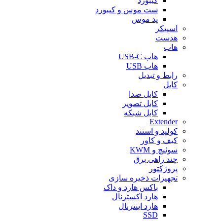
کیبورد
ست موس و کیبورد
پد موس
اسپیکر
هدست
هاب
هاب USB-C
هاب USB
رابط و تبدیل
کابل
کابل صدا
کابل تصویر
کابل شبکه
Extender
کولپد و استند
کیف و کاور
سوئیچ و KWM
چند راهی برق
پروژکتور
تجهیزات ذخیره سازی
باکس هارد و داک
هارد اکسترنال
هارد اینترنال
SSD