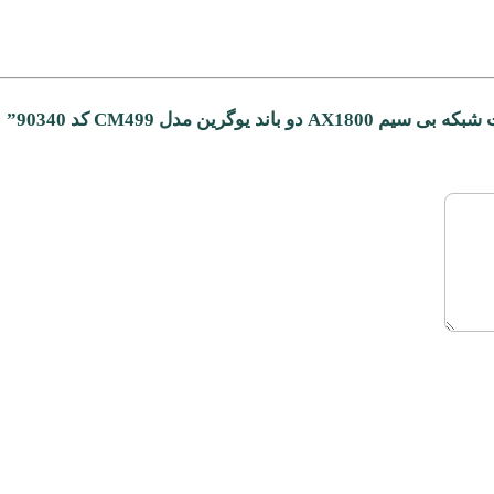
رین مدل CM499 کد 90340”