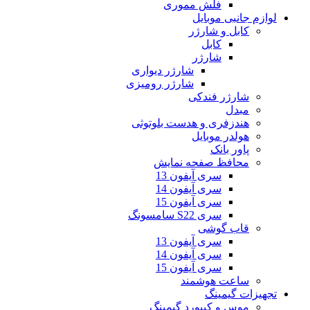
فلش مموری
لوازم جانبی موبایل
کابل و شارژر
کابل
شارژر
شارژر دیواری
شارژر رومیزی
شارژر فندکی
مبدل
هندزفری و هدست بلوتوثی
هولدر موبایل
پاور بانک
محافظ صفحه نمایش
سری آیفون 13
سری آیفون 14
سری آیفون 15
سری S22 سامسونگ
قاب گوشی
سری آیفون 13
سری آیفون 14
سری آیفون 15
ساعت هوشمند
تجهیزات گیمینگ
موس و کیبورد گیمینگ