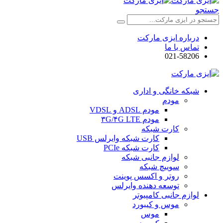
جستجو
درباره ایزی مارکت
تماس با ما
021-58206
شبکه خانگی و اداری
مودم
مودم ADSL و VDSL
مودم ۳G/۴G LTE
کارت شبکه
کارت شبکه وایرلس USB
کارت شبکه PCIe
لوازم جانبی شبکه
سوییچ شبکه
روتر و اکسس پوینت
توسعه دهنده وایرلس
لوازم جانبی کامپیوتر
موس و کیبورد
موس