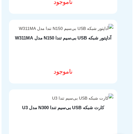
ناموجود
مشخصات فنی محصول
شارژر یوگرین
کابل یوگرین
آداپتور شبکه USB بی‌سیم تندا N150 مدل W311MA
تجهیزات ذخیره سازی
تجهیزات گیمینگ
مجوزهای ایزی مارکت
ناموجود
مشخصات فنی محصول
کارت شبکه USB بی‌سیم تندا N300 مدل U3