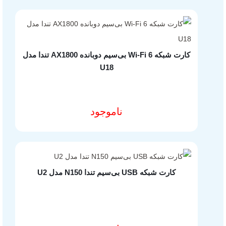
خوب خرید اینترنتی” در مشتریانش را ماموریت اصلی خود می‌داند.
دسترسی‌ها
درباره ما
کارت شبکه Wi-Fi 6 بی‌سیم دوبانده AX1800 تندا مدل
U18
تماس با ما
آدرس دفاتر گارانتی
ناموجود
مشخصات فنی محصول
سوالات متداول
شرایط و قوانین فروشگاه
محصولات
کارت شبکه USB بی‌سیم تندا N150 مدل U2
تجهیزات شبکه خانگی و اداری
لوازم جانبی کامپیوتر
هاب یوگرین