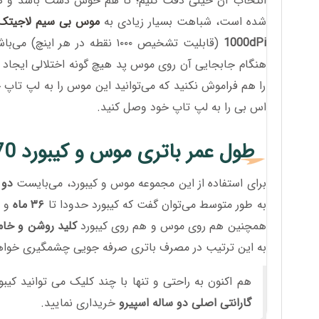
انتخاب آن خیلی دقت کنیم؛ تا هم خوش دست باشد و 
شده است، شباهت بسیار زیادی به
موس بی سیم لاجیتک مد
1000dPi
(قابلیت تشخیص ۱۰۰۰ نقطه در 
هنگام جابجایی آن روی موس پد هیچ گونه اختلالی ایجاد نش
را هم فراموش نکنید که می‌توانید این موس را به لپ تاپ خ
اس بی را به لپ تاپ خود وصل کنید.
طول عمر باتری موس و کیبورد MK270 چقدر است؟
برای استفاده از این مجموعه موس و کیبورد، می‌بایست
دو 
به طور متوسط می‌توان گفت که کیبورد حدودا تا
۳۶ ماه
و 
همچنین هم روی موس و هم روی کیبورد
کلید روشن و خا
به این ترتیب در مصرف باتری صرفه جویی چشمگیری خواه
هم اکنون به راحتی و تنها با چند کلیک می توانید کیبورد و موس بی سیم لاجیتک K270
گارانتی اصلی دو ساله اسپیرو
خریداری نمایید.