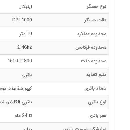
نوع حسگر
اپتیکال
دقت حسگر
1000 DPI
محدوده عملکرد
10 متر
محدوده فرکانس
2.4Ghz
محدوده دقت
800 تا 1600
منبع تغذیه
باتری
تعداد باتری
کیبورد:2 عدد, موس: یک عدد
نوع باتری
باتری آلکالاین نیم 
عمر باتری
تا 24 ماه
نمایشگر وضعیت باتری
ندارد