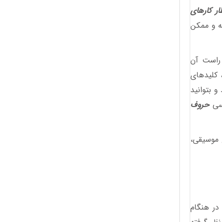
ار کارهای
نگرفته و ممکن
 راست آن
 کلیدهای
و بتوانید
یسی
حروف
ع موسیقی،
در هنگام