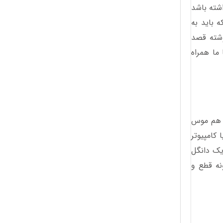
شته باشد
ه باید به
وشته قصد
 ما همراه
م موس
 کامپیوتر
 از طریق یک دانگل
نه قطع و