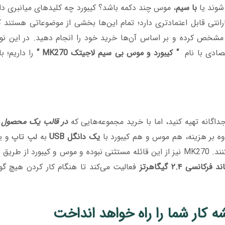
وند یا
با سیم
، موس چند دکمه باشد؟ کیبورد چه کلیدهای میانبری دا
رانتی قابل اعتمادتری دارد؛ تمام این‌ها بخشی از موضوعاتی هستند ک
را مشخص کرده و بر اساس آن‌ها خرید خود را انجام دهید. در این ن
صادی با نام
“ کیبورد و موس بی سیم لاجیتک MK270 “
را داریم؛ با
داگانه تهیه کنید، اما با خرید مجموعه‌هایی که
در قالب یک محصول
ه
وه بر هزینه، هم موس و هم کیبورد با
یک دانگل USB
به
لپ تاپ
و یا
شما متصل شده و پورت‌های USB را بی جهت اشغال نمی‌کنند. MK270 نیز از این قائله مستثنی نبوده و موس و کیبورد
ند فرکانسی ۲.۴ گیگاهرتز
فعالیت می‌کند تا هنگام کار کردن هیچ گو
 کار شما را راه خواهد انداخت