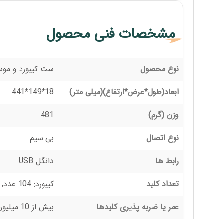
مشخصات فنی محصول
نوع محصول
ست کیبورد و مو
ابعاد(طول*عرض*ارتفاع)(میلی متر)
18*149*441
وزن (گرم)
481
نوع اتصال
بی سیم
رابط ها
دانگل USB
تعداد کلید
کیبورد: 104 عدد, موس: 3عدد
عمر یا ضربه پذیری کلیدها
بیش از 10 میلیون کلیک