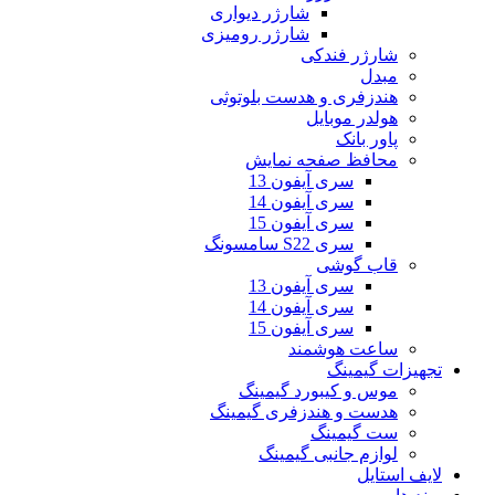
شارژر دیواری
شارژر رومیزی
شارژر فندکی
مبدل
هندزفری و هدست بلوتوثی
هولدر موبایل
پاور بانک
محافظ صفحه نمایش
سری آیفون 13
سری آیفون 14
سری آیفون 15
سری S22 سامسونگ
قاب گوشی
سری آیفون 13
سری آیفون 14
سری آیفون 15
ساعت هوشمند
تجهیزات گیمینگ
موس و کیبورد گیمینگ
هدست و هندزفری گیمینگ
ست گیمینگ
لوازم جانبی گیمینگ
لایف استایل