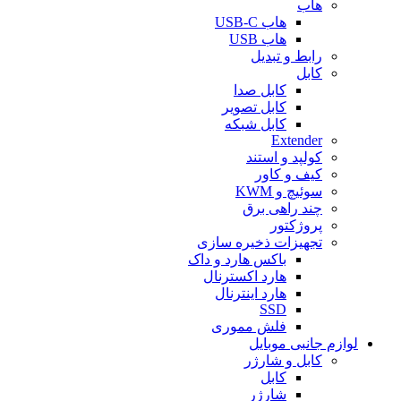
هاب
هاب USB-C
هاب USB
رابط و تبدیل
کابل
کابل صدا
کابل تصویر
کابل شبکه
Extender
کولپد و استند
کیف و کاور
سوئیچ و KWM
چند راهی برق
پروژکتور
تجهیزات ذخیره سازی
باکس هارد و داک
هارد اکسترنال
هارد اینترنال
SSD
فلش مموری
لوازم جانبی موبایل
کابل و شارژر
کابل
شارژر