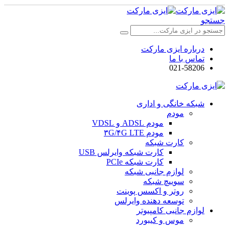
جستجو
درباره ایزی مارکت
تماس با ما
021-58206
شبکه خانگی و اداری
مودم
مودم ADSL و VDSL
مودم ۳G/۴G LTE
کارت شبکه
کارت شبکه وایرلس USB
کارت شبکه PCIe
لوازم جانبی شبکه
سوییچ شبکه
روتر و اکسس پوینت
توسعه دهنده وایرلس
لوازم جانبی کامپیوتر
موس و کیبورد