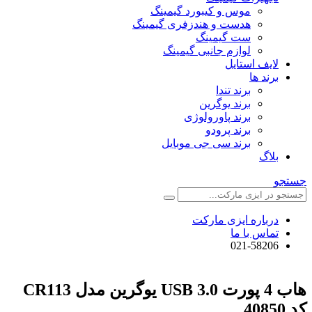
موس و کیبورد گیمینگ
هدست و هندزفری گیمینگ
ست گیمینگ
لوازم جانبی گیمینگ
لایف استایل
برند ها
برند تندا
برند یوگرین
برند پاورولوژی
برند پرودو
برند سی جی موبایل
بلاگ
جستجو
درباره ایزی مارکت
تماس با ما
021-58206
هاب 4 پورت USB 3.0 یوگرین مدل CR113
کد 40850