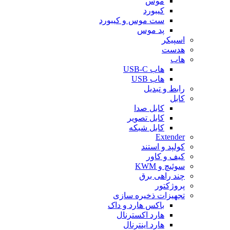
موس
کیبورد
ست موس و کیبورد
پد موس
اسپیکر
هدست
هاب
هاب USB-C
هاب USB
رابط و تبدیل
کابل
کابل صدا
کابل تصویر
کابل شبکه
Extender
کولپد و استند
کیف و کاور
سوئیچ و KWM
چند راهی برق
پروژکتور
تجهیزات ذخیره سازی
باکس هارد و داک
هارد اکسترنال
هارد اینترنال