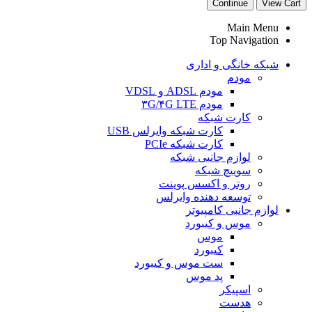
Continue
View Cart
Main Menu
Top Navigation
شبکه خانگی و اداری
مودم
مودم ADSL و VDSL
مودم ۳G/۴G LTE
کارت شبکه
کارت شبکه وایرلس USB
کارت شبکه PCIe
لوازم جانبی شبکه
سوییچ شبکه
روتر و اکسس پوینت
توسعه دهنده وایرلس
لوازم جانبی کامپیوتر
موس و کیبورد
موس
کیبورد
ست موس و کیبورد
پد موس
اسپیکر
هدست