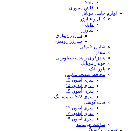
SSD
فلش مموری
لوازم جانبی موبایل
کابل و شارژر
کابل
شارژر
شارژر دیواری
شارژر رومیزی
شارژر فندکی
مبدل
هندزفری و هدست بلوتوثی
هولدر موبایل
پاور بانک
محافظ صفحه نمایش
سری آیفون 13
سری آیفون 14
سری آیفون 15
سری S22 سامسونگ
قاب گوشی
سری آیفون 13
سری آیفون 14
سری آیفون 15
ساعت هوشمند
تجهیزات گیمینگ