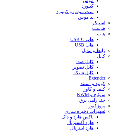
موس
کیبورد
ست موس و کیبورد
پد موس
اسپیکر
هدست
هاب
هاب USB-C
هاب USB
رابط و تبدیل
کابل
کابل صدا
کابل تصویر
کابل شبکه
Extender
کولپد و استند
کیف و کاور
سوئیچ و KWM
چند راهی برق
پروژکتور
تجهیزات ذخیره سازی
باکس هارد و داک
هارد اکسترنال
هارد اینترنال