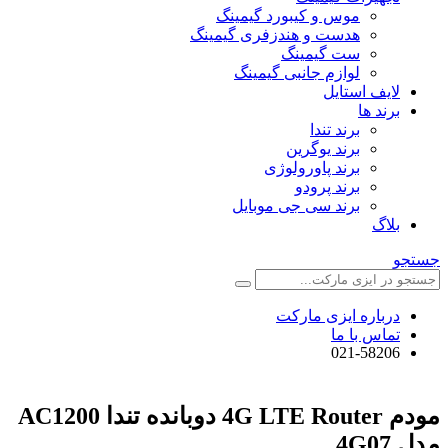
موس و کیبورد گیمینگ
هدست و هندزفری گیمینگ
ست گیمینگ
لوازم جانبی گیمینگ
لایف استایل
برند ها
برند تندا
برند یوگرین
برند پاورولوژی
برند پرودو
برند سی جی موبایل
بلاگ
جستجو
درباره ایزی مارکت
تماس با ما
021-58206
مودم 4G LTE Router دوبانده تندا AC1200
مدل 4G07