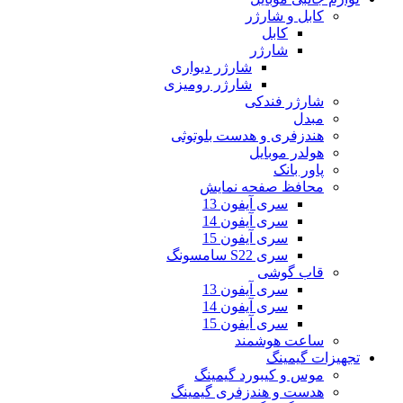
کابل و شارژر
کابل
شارژر
شارژر دیواری
شارژر رومیزی
شارژر فندکی
مبدل
هندزفری و هدست بلوتوثی
هولدر موبایل
پاور بانک
محافظ صفحه نمایش
سری آیفون 13
سری آیفون 14
سری آیفون 15
سری S22 سامسونگ
قاب گوشی
سری آیفون 13
سری آیفون 14
سری آیفون 15
ساعت هوشمند
تجهیزات گیمینگ
موس و کیبورد گیمینگ
هدست و هندزفری گیمینگ