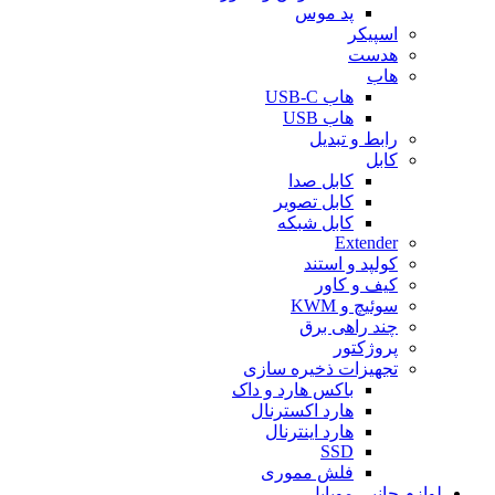
پد موس
اسپیکر
هدست
هاب
هاب USB-C
هاب USB
رابط و تبدیل
کابل
کابل صدا
کابل تصویر
کابل شبکه
Extender
کولپد و استند
کیف و کاور
سوئیچ و KWM
چند راهی برق
پروژکتور
تجهیزات ذخیره سازی
باکس هارد و داک
هارد اکسترنال
هارد اینترنال
SSD
فلش مموری
لوازم جانبی موبایل