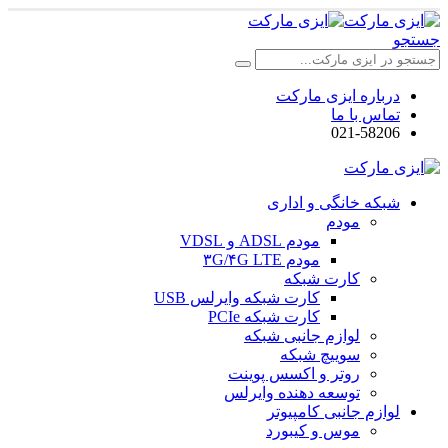
جستجو
درباره ایزی مارکت
تماس با ما
021-58206
شبکه خانگی و اداری
مودم
مودم ADSL و VDSL
مودم ۳G/۴G LTE
کارت شبکه
کارت شبکه وایرلس USB
کارت شبکه PCIe
لوازم جانبی شبکه
سوییچ شبکه
روتر و اکسس پوینت
توسعه دهنده وایرلس
لوازم جانبی کامپیوتر
موس و کیبورد