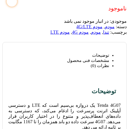
ناموجود
موجودی:
در انبار موجود نمی باشد
دسته:
مودم
,
مودم 4G/LTE
برچسب:
تندا
,
مودم
,
مودم 4G
,
مودم LTE
توضیحات
مشخصات فنی محصول
نظرات (0)
توضیحات
Tenda 4G07 یک دروازه بی‌سیم است که LTE و دسترسی
آپلینک اترنت پرسرعت را ادغام می‌کند، که دسترسی به
داده‌های انعطاف‌پذیر و متنوع را در اختیار کاربران قرار
می‌دهد. 4G07 سرعت داده دو باند همزمان را تا 1167 مگابیت
بر ثانیه ارائه می دهد.