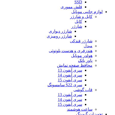
SSD
فلش مموری
لوازم جانبی موبایل
کابل و شارژر
کابل
شارژر
شارژر دیواری
شارژر رومیزی
شارژر فندکی
مبدل
هندزفری و هدست بلوتوثی
هولدر موبایل
پاور بانک
محافظ صفحه نمایش
سری آیفون 13
سری آیفون 14
سری آیفون 15
سری S22 سامسونگ
قاب گوشی
سری آیفون 13
سری آیفون 14
سری آیفون 15
ساعت هوشمند
تجهیزات گیمینگ