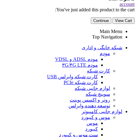
account
You've just added this product to the cart:
Continue
View Cart
Main Menu
Top Navigation
شبکه خانگی و اداری
مودم
مودم ADSL و VDSL
مودم ۳G/۴G LTE
کارت شبکه
کارت شبکه وایرلس USB
کارت شبکه PCIe
لوازم جانبی شبکه
سوییچ شبکه
روتر و اکسس پوینت
توسعه دهنده وایرلس
لوازم جانبی کامپیوتر
موس و کیبورد
موس
کیبورد
ست موس و کیبورد