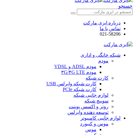
جستجو
درباره ایزی مارکت
تماس با ما
021-58206
شبکه خانگی و اداری
مودم
مودم ADSL و VDSL
مودم ۳G/۴G LTE
کارت شبکه
کارت شبکه وایرلس USB
کارت شبکه PCIe
لوازم جانبی شبکه
سوییچ شبکه
روتر و اکسس پوینت
توسعه دهنده وایرلس
لوازم جانبی کامپیوتر
موس و کیبورد
موس