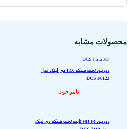
محصولات مشابه
دوربین تحت شبکه 12X دی لینک مدل
DCS-F6123
ناموجود
دوربین HD IR ثابت تحت شبکه دی لینک