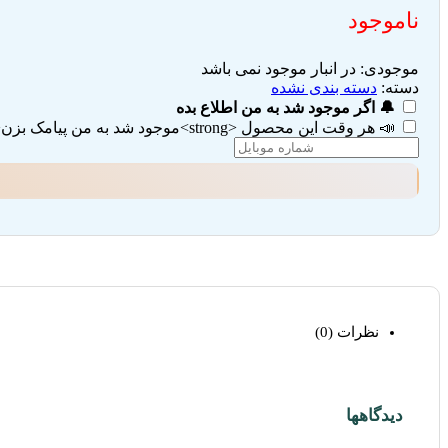
ناموجود
موجودی:
در انبار موجود نمی باشد
دسته:
دسته بندی نشده
🔔 اگر موجود شد به من اطلاع بده
📣 هر وقت این محصول <strong>موجود شد به من پیامک بزن</strong> (تیک هر دو گزینه را بزنید)
نظرات (0)
دیدگاهها