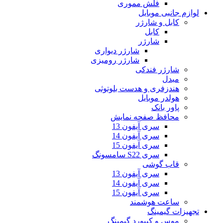
فلش مموری
لوازم جانبی موبایل
کابل و شارژر
کابل
شارژر
شارژر دیواری
شارژر رومیزی
شارژر فندکی
مبدل
هندزفری و هدست بلوتوثی
هولدر موبایل
پاور بانک
محافظ صفحه نمایش
سری آیفون 13
سری آیفون 14
سری آیفون 15
سری S22 سامسونگ
قاب گوشی
سری آیفون 13
سری آیفون 14
سری آیفون 15
ساعت هوشمند
تجهیزات گیمینگ
موس و کیبورد گیمینگ