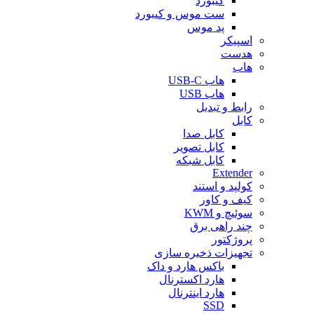
کیبورد
ست موس و کیبورد
پد موس
اسپیکر
هدست
هاب
هاب USB-C
هاب USB
رابط و تبدیل
کابل
کابل صدا
کابل تصویر
کابل شبکه
Extender
کولپد و استند
کیف و کاور
سوئیچ و KWM
چند راهی برق
پروژکتور
تجهیزات ذخیره سازی
باکس هارد و داک
هارد اکسترنال
هارد اینترنال
SSD