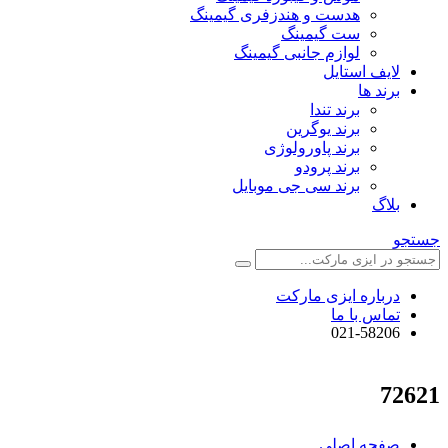
هدست و هندزفری گیمینگ
ست گیمینگ
لوازم جانبی گیمینگ
لایف استایل
برند ها
برند تندا
برند یوگرین
برند پاورولوژی
برند پرودو
برند سی جی موبایل
بلاگ
جستجو
درباره ایزی مارکت
تماس با ما
021-58206
72621
صفحه اصلی