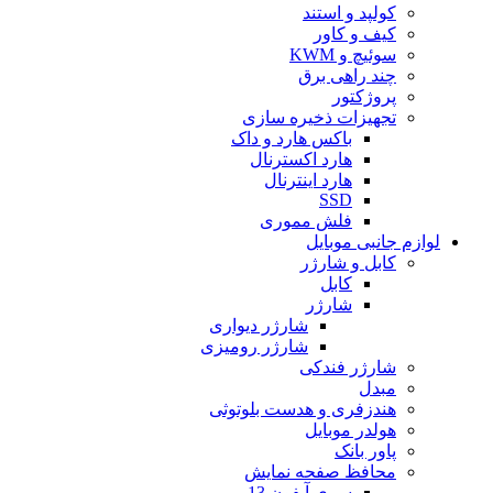
کولپد و استند
کیف و کاور
سوئیچ و KWM
چند راهی برق
پروژکتور
تجهیزات ذخیره سازی
باکس هارد و داک
هارد اکسترنال
هارد اینترنال
SSD
فلش مموری
لوازم جانبی موبایل
کابل و شارژر
کابل
شارژر
شارژر دیواری
شارژر رومیزی
شارژر فندکی
مبدل
هندزفری و هدست بلوتوثی
هولدر موبایل
پاور بانک
محافظ صفحه نمایش
سری آیفون 13