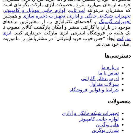
خود به ارمغان می‌آورد. تنوع محصولات ایزی مارکت بگونه‌ای است
که مشتریان می‌توانند
لپ تاپ
،
لوازم جانبی موبایل و کامپیوتر
،
تجهیزات شبکه‌ی خانگی و اداری
،
تجهیزات ذخیره سازی
و همچنین
تجهیزات گیمینگ
و گجت‌های تکنولوژی را، از معتبرترین برندهای
موجود در بازار، با گارانتی معتبر و امکان بازگشت کالای معیوب تا
یک هفته در فروشگاه اینترنتی ایزی مارکت خریداری کنند.
ایزی
مارکت
ایجاد “حس خوب خرید اینترنتی” در مشتریانش را ماموریت
اصلی خود می‌داند.
دسترسی‌ها
درباره ما
تماس با ما
آدرس دفاتر گارانتی
سوالات متداول
شرایط و قوانین فروشگاه
محصولات
تجهیزات شبکه خانگی و اداری
لوازم جانبی کامپیوتر
هاب یوگرین
شارژر یوگرین