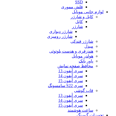
SSD
فلش مموری
لوازم جانبی موبایل
کابل و شارژر
کابل
شارژر
شارژر دیواری
شارژر رومیزی
شارژر فندکی
مبدل
هندزفری و هدست بلوتوثی
هولدر موبایل
پاور بانک
محافظ صفحه نمایش
سری آیفون 13
سری آیفون 14
سری آیفون 15
سری S22 سامسونگ
قاب گوشی
سری آیفون 13
سری آیفون 14
سری آیفون 15
ساعت هوشمند
تجهیزات گیمینگ