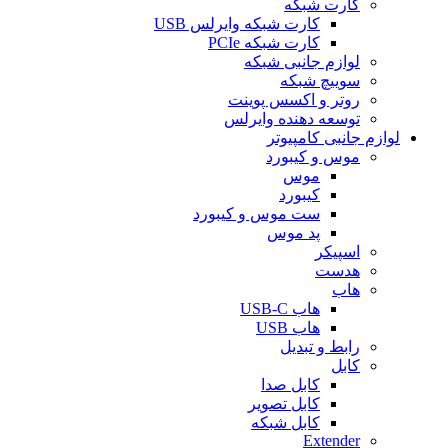
کارت شبکه
کارت شبکه وایرلس USB
کارت شبکه PCIe
لوازم جانبی شبکه
سوییچ شبکه
روتر و اکسس پوینت
توسعه دهنده وایرلس
لوازم جانبی کامپیوتر
موس و کیبورد
موس
کیبورد
ست موس و کیبورد
پد موس
اسپیکر
هدست
هاب
هاب USB-C
هاب USB
رابط و تبدیل
کابل
کابل صدا
کابل تصویر
کابل شبکه
Extender