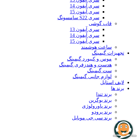
سری آیفون 14
سری آیفون 15
سری S22 سامسونگ
قاب گوشی
سری آیفون 13
سری آیفون 14
سری آیفون 15
ساعت هوشمند
تجهیزات گیمینگ
موس و کیبورد گیمینگ
هدست و هندزفری گیمینگ
ست گیمینگ
لوازم جانبی گیمینگ
لایف استایل
برند ها
برند تندا
برند یوگرین
برند پاورولوژی
برند پرودو
برند سی جی موبایل
بلاگ