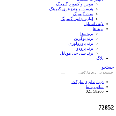
موس و کیبورد گیمینگ
هدست و هندزفری گیمینگ
ست گیمینگ
لوازم جانبی گیمینگ
لایف استایل
برند ها
برند تندا
برند یوگرین
برند پاورولوژی
برند پرودو
برند سی جی موبایل
بلاگ
جستجو
درباره ایزی مارکت
تماس با ما
021-58206
72852