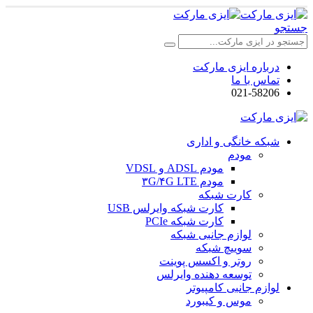
جستجو
درباره ایزی مارکت
تماس با ما
021-58206
شبکه خانگی و اداری
مودم
مودم ADSL و VDSL
مودم ۳G/۴G LTE
کارت شبکه
کارت شبکه وایرلس USB
کارت شبکه PCIe
لوازم جانبی شبکه
سوییچ شبکه
روتر و اکسس پوینت
توسعه دهنده وایرلس
لوازم جانبی کامپیوتر
موس و کیبورد