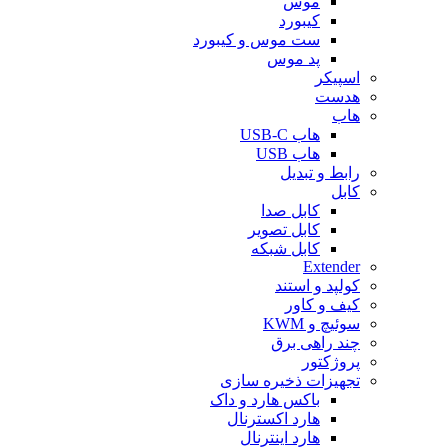
موس
کیبورد
ست موس و کیبورد
پد موس
اسپیکر
هدست
هاب
هاب USB-C
هاب USB
رابط و تبدیل
کابل
کابل صدا
کابل تصویر
کابل شبکه
Extender
کولپد و استند
کیف و کاور
سوئیچ و KWM
چند راهی برق
پروژکتور
تجهیزات ذخیره سازی
باکس هارد و داک
هارد اکسترنال
هارد اینترنال