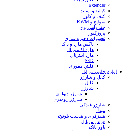
Extender
کولپد و استند
کیف و کاور
سوئیچ و KWM
چند راهی برق
پروژکتور
تجهیزات ذخیره سازی
باکس هارد و داک
هارد اکسترنال
هارد اینترنال
SSD
فلش مموری
لوازم جانبی موبایل
کابل و شارژر
کابل
شارژر
شارژر دیواری
شارژر رومیزی
شارژر فندکی
مبدل
هندزفری و هدست بلوتوثی
هولدر موبایل
پاور بانک