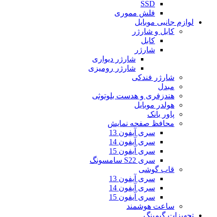
SSD
فلش مموری
لوازم جانبی موبایل
کابل و شارژر
کابل
شارژر
شارژر دیواری
شارژر رومیزی
شارژر فندکی
مبدل
هندزفری و هدست بلوتوثی
هولدر موبایل
پاور بانک
محافظ صفحه نمایش
سری آیفون 13
سری آیفون 14
سری آیفون 15
سری S22 سامسونگ
قاب گوشی
سری آیفون 13
سری آیفون 14
سری آیفون 15
ساعت هوشمند
تجهیزات گیمینگ