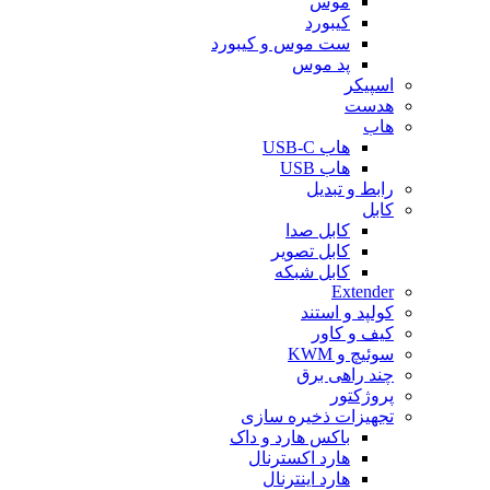
موس
کیبورد
ست موس و کیبورد
پد موس
اسپیکر
هدست
هاب
هاب USB-C
هاب USB
رابط و تبدیل
کابل
کابل صدا
کابل تصویر
کابل شبکه
Extender
کولپد و استند
کیف و کاور
سوئیچ و KWM
چند راهی برق
پروژکتور
تجهیزات ذخیره سازی
باکس هارد و داک
هارد اکسترنال
هارد اینترنال