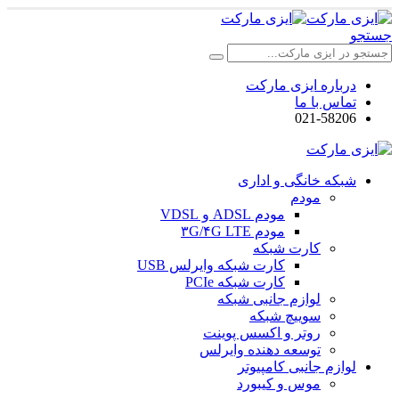
جستجو
درباره ایزی مارکت
تماس با ما
021-58206
شبکه خانگی و اداری
مودم
مودم ADSL و VDSL
مودم ۳G/۴G LTE
کارت شبکه
کارت شبکه وایرلس USB
کارت شبکه PCIe
لوازم جانبی شبکه
سوییچ شبکه
روتر و اکسس پوینت
توسعه دهنده وایرلس
لوازم جانبی کامپیوتر
موس و کیبورد