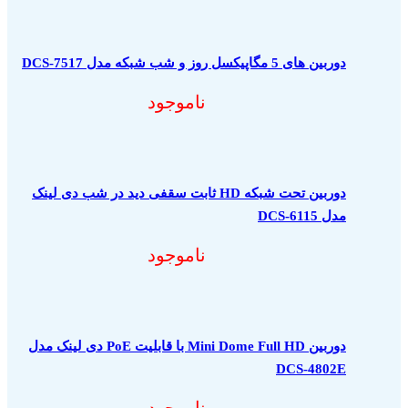
دوربین های 5 مگاپیکسل روز و شب شبکه مدل DCS-7517
ناموجود
دوربین تحت شبکه HD ثابت سقفی دید در شب دی لینک
مدل DCS-6115
ناموجود
دوربین Mini Dome Full HD با قابلیت PoE دی لینک مدل
DCS-4802E
ناموجود