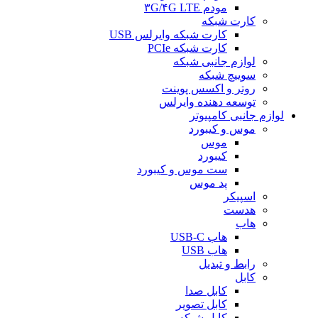
مودم ۳G/۴G LTE
کارت شبکه
کارت شبکه وایرلس USB
کارت شبکه PCIe
لوازم جانبی شبکه
سوییچ شبکه
روتر و اکسس پوینت
توسعه دهنده وایرلس
لوازم جانبی کامپیوتر
موس و کیبورد
موس
کیبورد
ست موس و کیبورد
پد موس
اسپیکر
هدست
هاب
هاب USB-C
هاب USB
رابط و تبدیل
کابل
کابل صدا
کابل تصویر
کابل شبکه