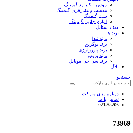
موس و کیبورد گیمینگ
هدست و هندزفری گیمینگ
ست گیمینگ
لوازم جانبی گیمینگ
لایف استایل
برند ها
برند تندا
برند یوگرین
برند پاورولوژی
برند پرودو
برند سی جی موبایل
بلاگ
جستجو
درباره ایزی مارکت
تماس با ما
021-58206
73969