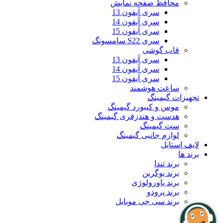
محافظ صفحه نمایش
سری آیفون 13
سری آیفون 14
سری آیفون 15
سری S22 سامسونگ
قاب گوشی
سری آیفون 13
سری آیفون 14
سری آیفون 15
ساعت هوشمند
تجهیزات گیمینگ
موس و کیبورد گیمینگ
هدست و هندزفری گیمینگ
ست گیمینگ
لوازم جانبی گیمینگ
لایف استایل
برند ها
برند تندا
برند یوگرین
برند پاورولوژی
برند پرودو
برند سی جی موبایل
بلاگ