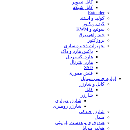
کابل تصویر
کابل شبکه
Extender
کولپد و استند
کیف و کاور
سوئیچ و KWM
چند راهی برق
پروژکتور
تجهیزات ذخیره سازی
باکس هارد و داک
هارد اکسترنال
هارد اینترنال
SSD
فلش مموری
لوازم جانبی موبایل
کابل و شارژر
کابل
شارژر
شارژر دیواری
شارژر رومیزی
شارژر فندکی
مبدل
هندزفری و هدست بلوتوثی
هولدر موبایل