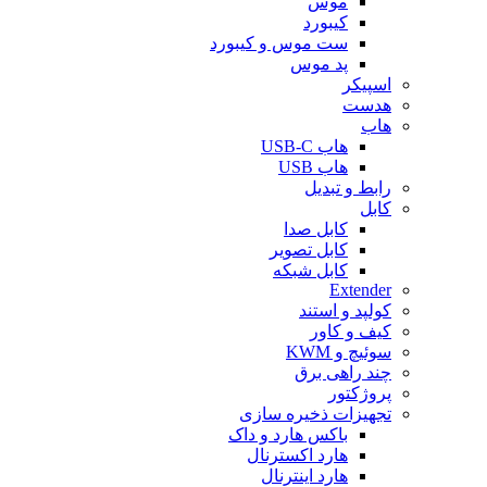
موس
کیبورد
ست موس و کیبورد
پد موس
اسپیکر
هدست
هاب
هاب USB-C
هاب USB
رابط و تبدیل
کابل
کابل صدا
کابل تصویر
کابل شبکه
Extender
کولپد و استند
کیف و کاور
سوئیچ و KWM
چند راهی برق
پروژکتور
تجهیزات ذخیره سازی
باکس هارد و داک
هارد اکسترنال
هارد اینترنال