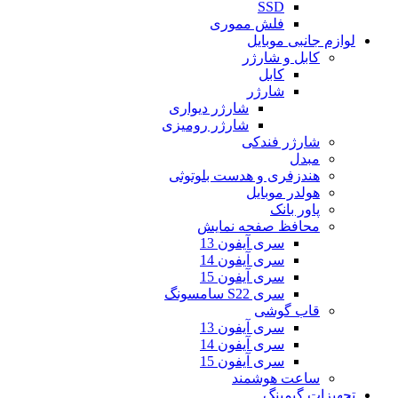
SSD
فلش مموری
لوازم جانبی موبایل
کابل و شارژر
کابل
شارژر
شارژر دیواری
شارژر رومیزی
شارژر فندکی
مبدل
هندزفری و هدست بلوتوثی
هولدر موبایل
پاور بانک
محافظ صفحه نمایش
سری آیفون 13
سری آیفون 14
سری آیفون 15
سری S22 سامسونگ
قاب گوشی
سری آیفون 13
سری آیفون 14
سری آیفون 15
ساعت هوشمند
تجهیزات گیمینگ