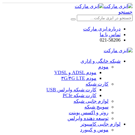
جستجو
درباره ایزی مارکت
تماس با ما
021-58206
شبکه خانگی و اداری
مودم
مودم ADSL و VDSL
مودم ۳G/۴G LTE
کارت شبکه
کارت شبکه وایرلس USB
کارت شبکه PCIe
لوازم جانبی شبکه
سوییچ شبکه
روتر و اکسس پوینت
توسعه دهنده وایرلس
لوازم جانبی کامپیوتر
موس و کیبورد