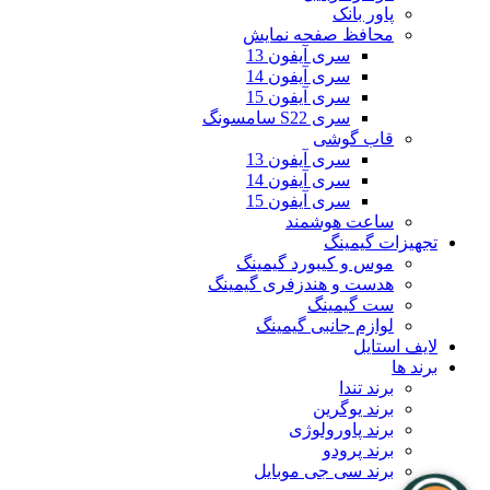
پاور بانک
محافظ صفحه نمایش
سری آیفون 13
سری آیفون 14
سری آیفون 15
سری S22 سامسونگ
قاب گوشی
سری آیفون 13
سری آیفون 14
سری آیفون 15
ساعت هوشمند
تجهیزات گیمینگ
موس و کیبورد گیمینگ
هدست و هندزفری گیمینگ
ست گیمینگ
لوازم جانبی گیمینگ
لایف استایل
برند ها
برند تندا
برند یوگرین
برند پاورولوژی
برند پرودو
برند سی جی موبایل