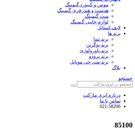
موس و کیبورد گیمینگ
هدست و هندزفری گیمینگ
ست گیمینگ
لوازم جانبی گیمینگ
لایف استایل
برند ها
برند تندا
برند یوگرین
برند پاورولوژی
برند پرودو
برند سی جی موبایل
بلاگ
جستجو
درباره ایزی مارکت
تماس با ما
021-58206
85100