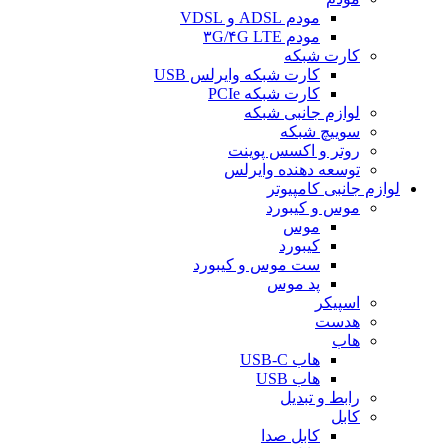
مودم ADSL و VDSL
مودم ۳G/۴G LTE
کارت شبکه
کارت شبکه وایرلس USB
کارت شبکه PCIe
لوازم جانبی شبکه
سوییچ شبکه
روتر و اکسس پوینت
توسعه دهنده وایرلس
لوازم جانبی کامپیوتر
موس و کیبورد
موس
کیبورد
ست موس و کیبورد
پد موس
اسپیکر
هدست
هاب
هاب USB-C
هاب USB
رابط و تبدیل
کابل
کابل صدا