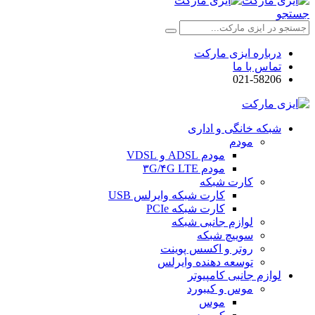
جستجو
درباره ایزی مارکت
تماس با ما
021-58206
شبکه خانگی و اداری
مودم
مودم ADSL و VDSL
مودم ۳G/۴G LTE
کارت شبکه
کارت شبکه وایرلس USB
کارت شبکه PCIe
لوازم جانبی شبکه
سوییچ شبکه
روتر و اکسس پوینت
توسعه دهنده وایرلس
لوازم جانبی کامپیوتر
موس و کیبورد
موس