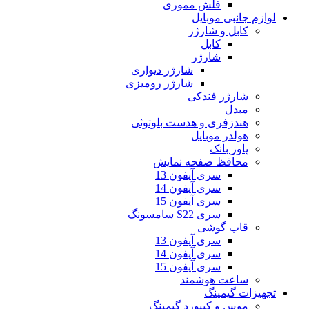
فلش مموری
لوازم جانبی موبایل
کابل و شارژر
کابل
شارژر
شارژر دیواری
شارژر رومیزی
شارژر فندکی
مبدل
هندزفری و هدست بلوتوثی
هولدر موبایل
پاور بانک
محافظ صفحه نمایش
سری آیفون 13
سری آیفون 14
سری آیفون 15
سری S22 سامسونگ
قاب گوشی
سری آیفون 13
سری آیفون 14
سری آیفون 15
ساعت هوشمند
تجهیزات گیمینگ
موس و کیبورد گیمینگ