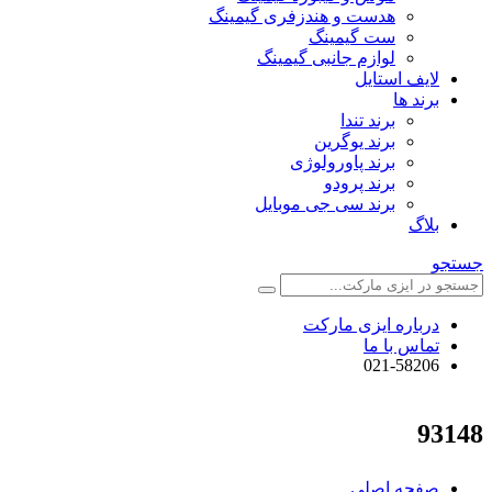
هدست و هندزفری گیمینگ
ست گیمینگ
لوازم جانبی گیمینگ
لایف استایل
برند ها
برند تندا
برند یوگرین
برند پاورولوژی
برند پرودو
برند سی جی موبایل
بلاگ
جستجو
درباره ایزی مارکت
تماس با ما
021-58206
93148
صفحه اصلی