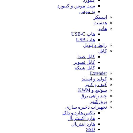
کیبورد
ست موس و کیبورد
پد موس
اسپیکر
هدست
هاب
هاب USB-C
هاب USB
رابط و تبدیل
کابل
کابل صدا
کابل تصویر
کابل شبکه
Extender
کولپد و استند
کیف و کاور
سوئیچ و KWM
چند راهی برق
پروژکتور
تجهیزات ذخیره سازی
باکس هارد و داک
هارد اکسترنال
هارد اینترنال
SSD