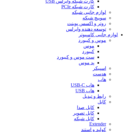
کارت شبکه وایرلس USB
کارت شبکه PCIe
لوازم جانبی شبکه
سوییچ شبکه
روتر و اکسس پوینت
توسعه دهنده وایرلس
لوازم جانبی کامپیوتر
موس و کیبورد
موس
کیبورد
ست موس و کیبورد
پد موس
اسپیکر
هدست
هاب
هاب USB-C
هاب USB
رابط و تبدیل
کابل
کابل صدا
کابل تصویر
کابل شبکه
Extender
کولپد و استند