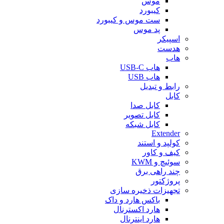
موس
کیبورد
ست موس و کیبورد
پد موس
اسپیکر
هدست
هاب
هاب USB-C
هاب USB
رابط و تبدیل
کابل
کابل صدا
کابل تصویر
کابل شبکه
Extender
کولپد و استند
کیف و کاور
سوئیچ و KWM
چند راهی برق
پروژکتور
تجهیزات ذخیره سازی
باکس هارد و داک
هارد اکسترنال
هارد اینترنال