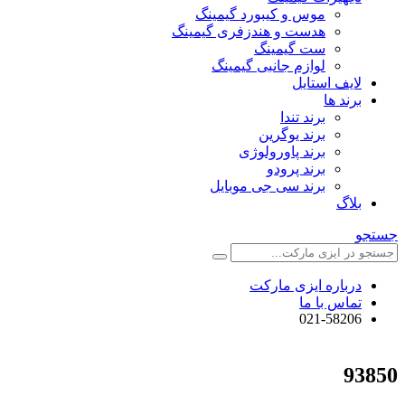
موس و کیبورد گیمینگ
هدست و هندزفری گیمینگ
ست گیمینگ
لوازم جانبی گیمینگ
لایف استایل
برند ها
برند تندا
برند یوگرین
برند پاورولوژی
برند پرودو
برند سی جی موبایل
بلاگ
جستجو
درباره ایزی مارکت
تماس با ما
021-58206
93850