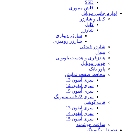
SSD
فلش مموری
لوازم جانبی موبایل
کابل و شارژر
کابل
شارژر
شارژر دیواری
شارژر رومیزی
شارژر فندکی
مبدل
هندزفری و هدست بلوتوثی
هولدر موبایل
پاور بانک
محافظ صفحه نمایش
سری آیفون 13
سری آیفون 14
سری آیفون 15
سری S22 سامسونگ
قاب گوشی
سری آیفون 13
سری آیفون 14
سری آیفون 15
ساعت هوشمند
تجهیزات گیمینگ