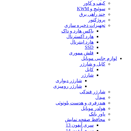
کیف و کاور
سوئیچ و KWM
چند راهی برق
پروژکتور
تجهیزات ذخیره سازی
باکس هارد و داک
هارد اکسترنال
هارد اینترنال
SSD
فلش مموری
لوازم جانبی موبایل
کابل و شارژر
کابل
شارژر
شارژر دیواری
شارژر رومیزی
شارژر فندکی
مبدل
هندزفری و هدست بلوتوثی
هولدر موبایل
پاور بانک
محافظ صفحه نمایش
سری آیفون 13
سری آیفون 14