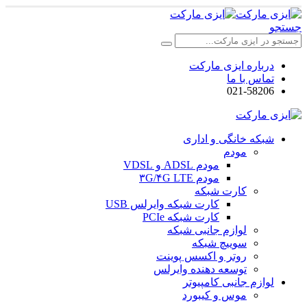
جستجو
درباره ایزی مارکت
تماس با ما
021-58206
شبکه خانگی و اداری
مودم
مودم ADSL و VDSL
مودم ۳G/۴G LTE
کارت شبکه
کارت شبکه وایرلس USB
کارت شبکه PCIe
لوازم جانبی شبکه
سوییچ شبکه
روتر و اکسس پوینت
توسعه دهنده وایرلس
لوازم جانبی کامپیوتر
موس و کیبورد