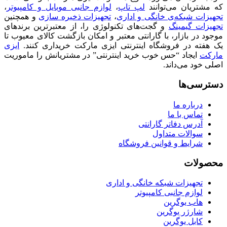
که مشتریان می‌توانند
لپ تاپ
،
لوازم جانبی موبایل و کامپیوتر
،
تجهیزات شبکه‌ی خانگی و اداری
،
تجهیزات ذخیره سازی
و همچنین
تجهیزات گیمینگ
و گجت‌های تکنولوژی را، از معتبرترین برندهای
موجود در بازار، با گارانتی معتبر و امکان بازگشت کالای معیوب تا
یک هفته در فروشگاه اینترنتی ایزی مارکت خریداری کنند.
ایزی
مارکت
ایجاد “حس خوب خرید اینترنتی” در مشتریانش را ماموریت
اصلی خود می‌داند.
دسترسی‌ها
درباره ما
تماس با ما
آدرس دفاتر گارانتی
سوالات متداول
شرایط و قوانین فروشگاه
محصولات
تجهیزات شبکه خانگی و اداری
لوازم جانبی کامپیوتر
هاب یوگرین
شارژر یوگرین
کابل یوگرین