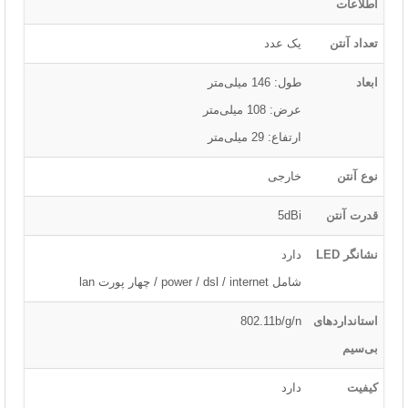
اطلاعات
تعداد آنتن
یک عدد
ابعاد
طول: 146 میلی‌متر
عرض: 108 میلی‌متر
ارتفاع: 29 میلی‌متر
نوع آنتن
خارجی
قدرت آنتن
5dBi
نشانگر LED
دارد
شامل power / dsl / internet / چهار پورت lan
استانداردهای
802.11b/g/n
بی‌سیم
کیفیت
دارد