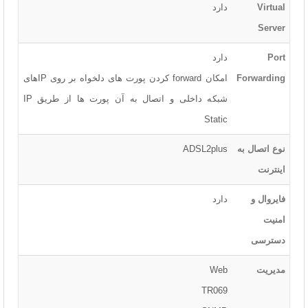
Virtual
دارد
Server
Port
دارد
Forwarding
امکان forward کردن پورت های دلخواه بر روی IPهای
شبکه داخلی و اتصال به آن پورت ها از طریق IP
Static
نوع اتصال به
ADSL2plus
اینترنت
فایروال و
دارد
امنیت
دسترسی
مدیریت
Web
TR069