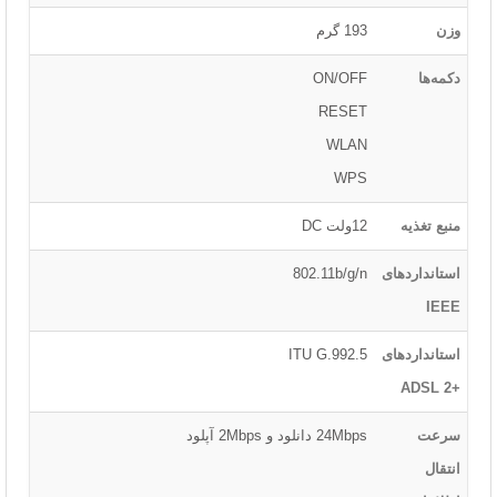
وزن
193 گرم
دکمه‌ها
ON/OFF
RESET
WLAN
WPS
منبع تغذیه
12ولت DC
استانداردهای
802.11b/g/n
IEEE
استانداردهای
ITU G.992.5
+ADSL 2
سرعت
24Mbps دانلود و 2Mbps آپلود
انتقال