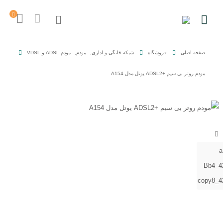
صفحه اصلی
فروشگاه
شبکه خانگی و اداری
,
مودم
,
مودم ADSL و VDSL
مودم روتر بی سیم +ADSL2 یوتل مدل A154