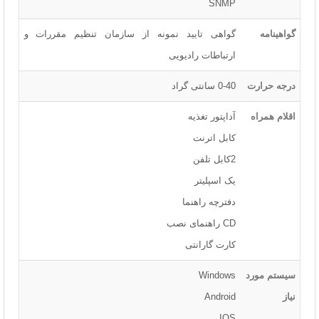
SNMP
گواهینامه
گواهی تایید نمونه از سازمان تنظیم مقررات و
ارتباطات رادیویی
درجه حرارت
0-40 سانتی گراد
اقلام همراه
آداپتور تغذیه
کابل اترنت
2کابل تلفن
یک اسپلیتر
دفترچه راهنما
CD راهنمای نصب
کارت گارانتی
سیستم مورد
Windows
نیاز
Android
IOS