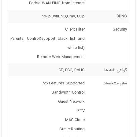
Forbid WAN PING from internet
no-ip,DynDNS,Oray, 88ip
DDNS
Client Filter
Security
Parental Control(support black list and
white list)
Remote Web Management
گواهی نامه ها
CE, FCC, RoHS
سایر مشخصات
Pv6 Features Supported
Bandwidth Control
Guest Network
IPTV
MAC Clone
Static Routing