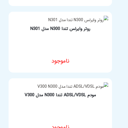
روتر وایرلس تندا N300 مدل N301
ناموجود
مشخصات فنی محصول
مودم ADSL/VDSL تندا N300 مدل V300
ناموجود