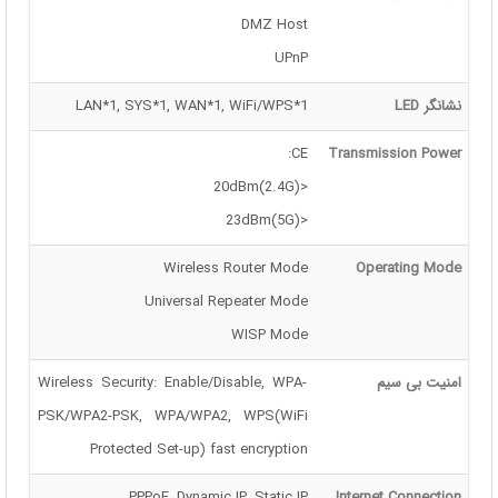
DMZ Host
UPnP
نشانگر LED
LAN*1, SYS*1, WAN*1, WiFi/WPS*1
CE:
Transmission Power
<20dBm(2.4G)
<23dBm(5G)
Wireless Router Mode
Operating Mode
Universal Repeater Mode
WISP Mode
امنیت بی سیم
Wireless Security: Enable/Disable, WPA-
PSK/WPA2-PSK, WPA/WPA2, WPS(WiFi
Protected Set-up) fast encryption
PPPoE, Dynamic IP, Static IP
Internet Connection