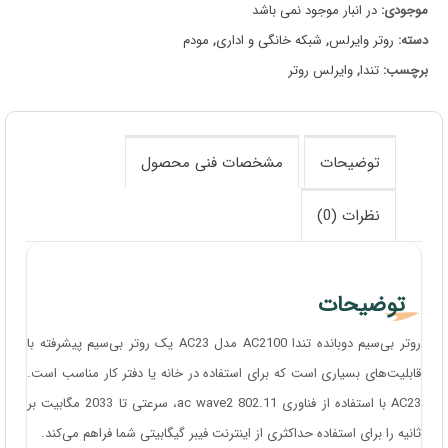
موجودی:
در انبار موجود نمی باشد
دسته:
روتر وایرلس
,
شبکه خانگی و اداری
,
مودم
برچسب:
تندا
,
وایرلس روتر
توضیحات
مشخصات فنی محصول
نظرات (0)
توضیحات
روتر بی‌سیم دوبانده تندا AC2100 مدل AC23 یک روتر بی‌سیم پیشرفته با
قابلیت‌های بسیاری است که برای استفاده در خانه یا دفتر کار مناسب است.
AC23 با استفاده از فناوری 802.11 ac wave2، سرعتی تا 2033 مگابیت بر
ثانیه را برای استفاده حداکثری از اینترنت فیبر گیگابیتی شما فراهم می‌کند.