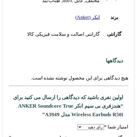
مختلف, کابل usb-c, طناب/بند
برند
انکر (Anker)
گارانتی
گارانتی اصالت و سلامت فیزیکی کالا
دیدگاهها
هیچ دیدگاهی برای این محصول نوشته نشده است.
اولین نفری باشید که دیدگاهی را ارسال می کنید برای
“هندزفری بی سیم انکر ANKER Soundcore True
Wireless Earbuds R50i مدل A3949”
امتیاز شما
*