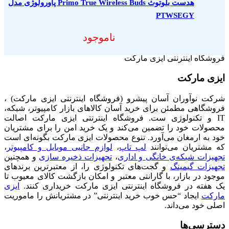
هدست بلوتوث Primo True Wireless Buds پاورولوژی مدل
PTWSEGY
ناموجود
فروشگاه اینترنتی ایزی مارکت
ایزی مارکت
شرکت نوآوران آسان پیشرو (فروشگاه اینترنتی ایزی مارکت) ،
فروشگاهی مطمئن برای خرید آسان کالاهای بازار کامپیوتر، شبکه،
IT و تکنولوژی ست. فروشگاه اینترنتی ایزی مارکت اصالت
محصولات خود را تضمین می‌کند و یک خرید امن را برای مشتریان
خود به ارمغان می‌آورد. تنوع محصولات ایزی مارکت بگونه‌ای است
که مشتریان می‌توانند
لپ تاپ
،
لوازم جانبی موبایل و کامپیوتر
،
تجهیزات شبکه‌ی خانگی و اداری
،
تجهیزات ذخیره سازی
و همچنین
تجهیزات گیمینگ
و گجت‌های تکنولوژی را، از معتبرترین برندهای
موجود در بازار، با گارانتی معتبر و امکان بازگشت کالای معیوب تا
یک هفته در فروشگاه اینترنتی ایزی مارکت خریداری کنند.
ایزی
مارکت
ایجاد “حس خوب خرید اینترنتی” در مشتریانش را ماموریت
اصلی خود می‌داند.
دسترسی‌ها