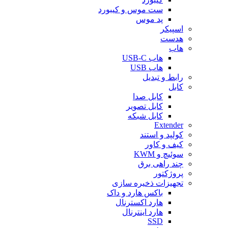
ست موس و کیبورد
پد موس
اسپیکر
هدست
هاب
هاب USB-C
هاب USB
رابط و تبدیل
کابل
کابل صدا
کابل تصویر
کابل شبکه
Extender
کولپد و استند
کیف و کاور
سوئیچ و KWM
چند راهی برق
پروژکتور
تجهیزات ذخیره سازی
باکس هارد و داک
هارد اکسترنال
هارد اینترنال
SSD