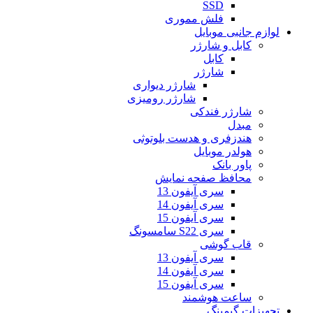
SSD
فلش مموری
لوازم جانبی موبایل
کابل و شارژر
کابل
شارژر
شارژر دیواری
شارژر رومیزی
شارژر فندکی
مبدل
هندزفری و هدست بلوتوثی
هولدر موبایل
پاور بانک
محافظ صفحه نمایش
سری آیفون 13
سری آیفون 14
سری آیفون 15
سری S22 سامسونگ
قاب گوشی
سری آیفون 13
سری آیفون 14
سری آیفون 15
ساعت هوشمند
تجهیزات گیمینگ