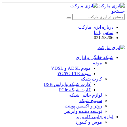
جستجو
درباره ایزی مارکت
تماس با ما
021-58206
شبکه خانگی و اداری
مودم
مودم ADSL و VDSL
مودم ۳G/۴G LTE
کارت شبکه
کارت شبکه وایرلس USB
کارت شبکه PCIe
لوازم جانبی شبکه
سوییچ شبکه
روتر و اکسس پوینت
توسعه دهنده وایرلس
لوازم جانبی کامپیوتر
موس و کیبورد