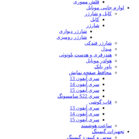
فلش مموری
لوازم جانبی موبایل
کابل و شارژر
کابل
شارژر
شارژر دیواری
شارژر رومیزی
شارژر فندکی
مبدل
هندزفری و هدست بلوتوثی
هولدر موبایل
پاور بانک
محافظ صفحه نمایش
سری آیفون 13
سری آیفون 14
سری آیفون 15
سری S22 سامسونگ
قاب گوشی
سری آیفون 13
سری آیفون 14
سری آیفون 15
ساعت هوشمند
تجهیزات گیمینگ
موس و کیبورد گیمینگ