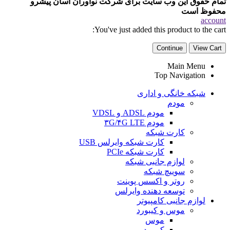
تمام حقوق این وب سایت برای شرکت نوآوران آسان پیشرو
محفوظ است
account
You've just added this product to the cart:
Continue
View Cart
Main Menu
Top Navigation
شبکه خانگی و اداری
مودم
مودم ADSL و VDSL
مودم ۳G/۴G LTE
کارت شبکه
کارت شبکه وایرلس USB
کارت شبکه PCIe
لوازم جانبی شبکه
سوییچ شبکه
روتر و اکسس پوینت
توسعه دهنده وایرلس
لوازم جانبی کامپیوتر
موس و کیبورد
موس
کیبورد