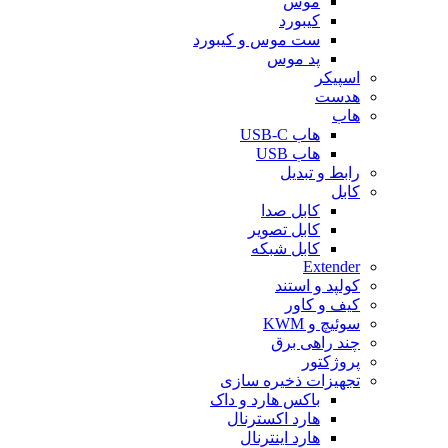
موس
کیبورد
ست موس و کیبورد
پد موس
اسپیکر
هدست
هاب
هاب USB-C
هاب USB
رابط و تبدیل
کابل
کابل صدا
کابل تصویر
کابل شبکه
Extender
کولپد و استند
کیف و کاور
سوئیچ و KWM
چند راهی برق
پروژکتور
تجهیزات ذخیره سازی
باکس هارد و داک
هارد اکسترنال
هارد اینترنال