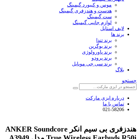
موس و کیبورد گیمینگ
هدست و هندزفری گیمینگ
ست گیمینگ
لوازم جانبی گیمینگ
لایف استایل
برند ها
برند تندا
برند یوگرین
برند پاورولوژی
برند پرودو
برند سی جی موبایل
بلاگ
جستجو
درباره ایزی مارکت
تماس با ما
021-58206
هندزفری بی سیم انکر ANKER Soundcore
True Wireless Earbuds R50i مدل A3949