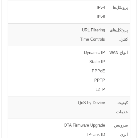
پروتکل‌ها
IPv4
IPv6
پروتکل‌های
URL Filtering
کنترل
Time Controls
انواع WAN
Dynamic IP
Static IP
PPPoE
PPTP
L2TP
کیفیت
QoS by Device
خدمات
سرویس
OTA Firmware Upgrade
ابری
TP-Link ID