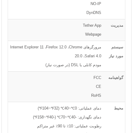
NO-IP
DynDNS
مدیریت
Tether App
Webpage
سیستم
مرورگرهای Internet Explorer 11 ،Firefox 12.0 ،Chrome
مورد نیاز
20.0 ،Safari 4.0
مودم کابلی یا DSL (در صورت نیاز)
گواهینامه
FCC
CE
RoHS
محیط
دمای عملیاتی: 0℃~40℃ (32℉~104℉)
دمای نگهداری: -40℃~70℃ (-40℉~158℉)
رطوبت عملیاتی: 10٪ تا 90٪ غیر متراکم