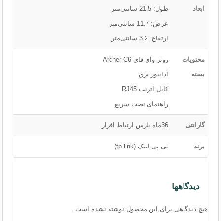
ابعاد
طول: 21.5 سانتی‌متر
عرض: 11.7 سانتی‌متر
ارتفاع: 3.2 سانتی‌متر
محتویات
روتر وای فای Archer C6
بسته
آداپتور برق
کابل اترنت RJ45
راهنمای نصب سریع
گارانتی
36ماه پارس ارتباط افزار
برند
تی پی لینک (tp-link)
دیدگاهها
هیچ دیدگاهی برای این محصول نوشته نشده است.