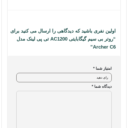
اولین نفری باشید که دیدگاهی را ارسال می کنید برای
“روتر بی سیم گیگابایتی AC1200 تی پی لینک مدل
فروشگاه اینترنتی ایزی مارکت
Archer C6”
ایزی مارکت
شرکت نوآوران آسان پیشرو (فروشگاه اینترنتی ایزی مارکت) ، فروشگاهی مطمئن
امتیاز شما
*
برای خرید آسان کالاهای بازار کامپیوتر، شبکه، IT و تکنولوژی ست. فروشگاه
اینترنتی ایزی مارکت اصالت محصولات خود را تضمین می‌کند و یک خرید امن را برای
دیدگاه شما
*
مشتریان خود به ارمغان می‌آورد. تنوع محصولات ایزی مارکت بگونه‌ای است که
مشتریان می‌توانند
لپ تاپ
،
لوازم جانبی موبایل و کامپیوتر
،
تجهیزات شبکه‌ی خانگی
و اداری
،
تجهیزات ذخیره سازی
و همچنین
تجهیزات گیمینگ
و گجت‌های تکنولوژی را،
از معتبرترین برندهای موجود در بازار، با گارانتی معتبر و امکان بازگشت کالای معیوب
تا یک هفته در فروشگاه اینترنتی ایزی مارکت خریداری کنند.
ایزی مارکت
ایجاد “حس