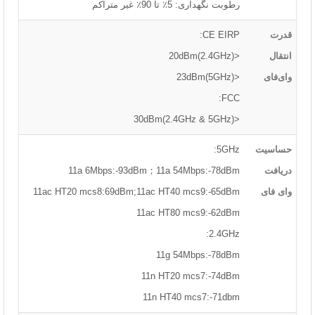
رطوبت نگهداری: 5٪ تا 90٪ غیر متراکم
قدرت
CE EIRP:
انتقال
<20dBm(2.4GHz)
وای‌فای
<23dBm(5GHz)
FCC:
<30dBm(2.4GHz & 5GHz)
حساسیت
5GHz:
دریافت
11a 6Mbps:-93dBm；11a 54Mbps:-78dBm
وای فای
11ac HT20 mcs8:69dBm;11ac HT40 mcs9:-65dBm
11ac HT80 mcs9:-62dBm
2.4GHz:
11g 54Mbps:-78dBm
11n HT20 mcs7:-74dBm
11n HT40 mcs7:-71dbm