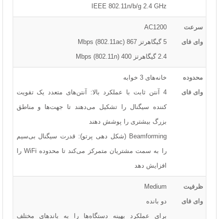
IEEE 802.11n/b/g 2.4 GHz
سرعت
AC1200
وای فای
5 گیگاهرتز 867 Mbps (802.11ac)
2.4 گیگاهرتز 400 Mbps (802.11n)
محدوده
خانه‌های 3 خوابه
وای فای
4 آنتن ثابت با عملکرد بالا: آنتن‌های متعدد یک تقویت
کننده سیگنال را تشکیل می‌دهند تا جهت‌ها و مناطق
بزرگ بیشتری را پوشش دهند
Beamforming (شکل دهی پرتو): قدرت سیگنال بی‌سیم
را به سمت مشتریان متمرکز می‌کند تا محدوده WiFi را
افزایش دهد
ظرفیت
Medium
وای فای
دو بانده
برای عملکرد بهینه دستگاه‌ها را به باندهای مختلف