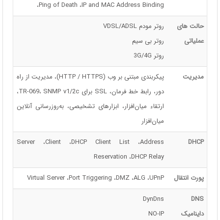
،Ping of Death ،IP and MAC Address Binding
حالت های
روتر مودم VDSL/ADSL
عملیاتی
روتر بی سیم
روتر 3G/4G
مدیریت
پیکربندی مبتنی بر وب (HTTP / HTTPS)، مدیریت از راه
دور، رابط خط فرمان، SSL برای TR-069، SNMP v1/2c،
ارتقاء میان‌افزار، ابزارهای تشخیصی، به‌روزرسانی آنلاین
میان‌افزار
Server ،Client ،DHCP Client List ،Address
DHCP
Reservation ،DHCP Relay
پورت انتقال
Virtual Server ،Port Triggering ،DMZ ،ALG ،UPnP
DynDns
DNS
داینامیک
NO-IP