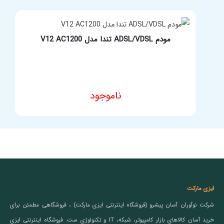
مودم ADSL/VDSL تندا مدل V12 AC1200
ناموجود
ایزی مارکت
شرکت نوآوران آسان پیشرو (فروشگاه اینترنتی ایزی مارکت) ، فروشگاهی مطمئن برای
خرید آسان کالاهای بازار کامپیوتر، شبکه، IT و تکنولوژی ست. فروشگاه اینترنتی ایزی