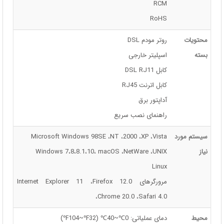
RCM
RoHS
محتویات
روتر مودم DSL
بسته
اسپلیتر خارجی
کابل DSL RJ11
کابل اترنت RJ45
آداپتور برق
راهنمای نصب سریع
سیستم مورد
Microsoft Windows 98SE ،NT ،2000 ،XP ،Vista
نیاز
Windows 7،8،8.1،10، macOS ،NetWare ،UNIX
Linux
مرورگرهای Internet Explorer 11 ،Firefox 12.0
،Chrome 20.0 ،Safari 4.0
محیط
دمای عملیاتی: 0℃~40℃ (32℉~104℉)