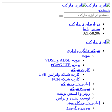
جستجو
درباره ایزی مارکت
تماس با ما
021-58206
شبکه خانگی و اداری
مودم
مودم ADSL و VDSL
مودم ۳G/۴G LTE
کارت شبکه
کارت شبکه وایرلس USB
کارت شبکه PCIe
لوازم جانبی شبکه
سوییچ شبکه
روتر و اکسس پوینت
توسعه دهنده وایرلس
لوازم جانبی کامپیوتر
موس و کیبورد