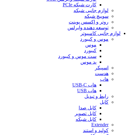
کارت شبکه PCIe
لوازم جانبی شبکه
سوییچ شبکه
روتر و اکسس پوینت
توسعه دهنده وایرلس
لوازم جانبی کامپیوتر
موس و کیبورد
موس
کیبورد
ست موس و کیبورد
پد موس
اسپیکر
هدست
هاب
هاب USB-C
هاب USB
رابط و تبدیل
کابل
کابل صدا
کابل تصویر
کابل شبکه
Extender
کولپد و استند