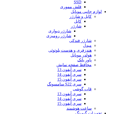
SSD
فلش مموری
لوازم جانبی موبایل
کابل و شارژر
کابل
شارژر
شارژر دیواری
شارژر رومیزی
شارژر فندکی
مبدل
هندزفری و هدست بلوتوثی
هولدر موبایل
پاور بانک
محافظ صفحه نمایش
سری آیفون 13
سری آیفون 14
سری آیفون 15
سری S22 سامسونگ
قاب گوشی
سری آیفون 13
سری آیفون 14
سری آیفون 15
ساعت هوشمند
تجهیزات گیمینگ