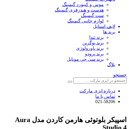
موس و کیبورد گیمینگ
هدست و هندزفری گیمینگ
ست گیمینگ
لوازم جانبی گیمینگ
لایف استایل
برند ها
برند تندا
برند یوگرین
برند پاورولوژی
برند پرودو
برند سی جی موبایل
بلاگ
جستجو
درباره ایزی مارکت
تماس با ما
021-58206
اسپیکر بلوتوثی هارمن کاردن مدل Aura
Studio 4