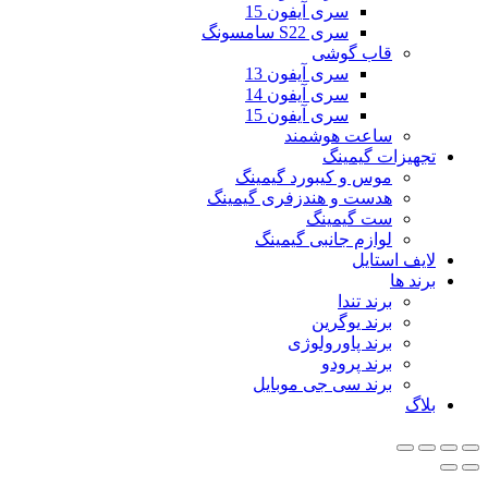
سری آیفون 15
سری S22 سامسونگ
قاب گوشی
سری آیفون 13
سری آیفون 14
سری آیفون 15
ساعت هوشمند
تجهیزات گیمینگ
موس و کیبورد گیمینگ
هدست و هندزفری گیمینگ
ست گیمینگ
لوازم جانبی گیمینگ
لایف استایل
برند ها
برند تندا
برند یوگرین
برند پاورولوژی
برند پرودو
برند سی جی موبایل
بلاگ