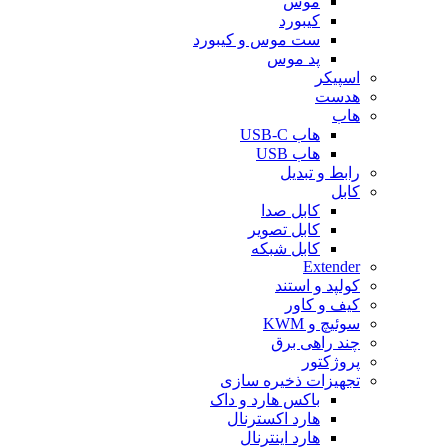
موس
کیبورد
ست موس و کیبورد
پد موس
اسپیکر
هدست
هاب
هاب USB-C
هاب USB
رابط و تبدیل
کابل
کابل صدا
کابل تصویر
کابل شبکه
Extender
کولپد و استند
کیف و کاور
سوئیچ و KWM
چند راهی برق
پروژکتور
تجهیزات ذخیره سازی
باکس هارد و داک
هارد اکسترنال
هارد اینترنال