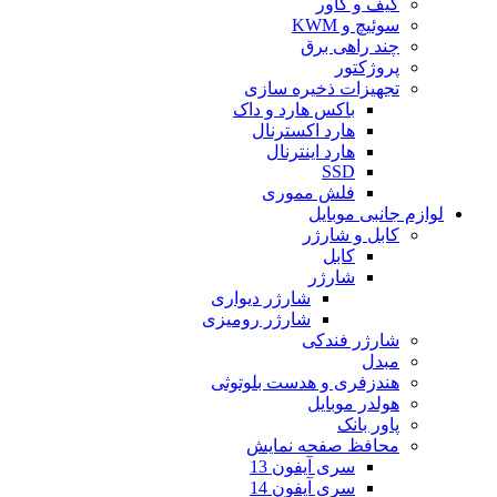
کیف و کاور
سوئیچ و KWM
چند راهی برق
پروژکتور
تجهیزات ذخیره سازی
باکس هارد و داک
هارد اکسترنال
هارد اینترنال
SSD
فلش مموری
لوازم جانبی موبایل
کابل و شارژر
کابل
شارژر
شارژر دیواری
شارژر رومیزی
شارژر فندکی
مبدل
هندزفری و هدست بلوتوثی
هولدر موبایل
پاور بانک
محافظ صفحه نمایش
سری آیفون 13
سری آیفون 14