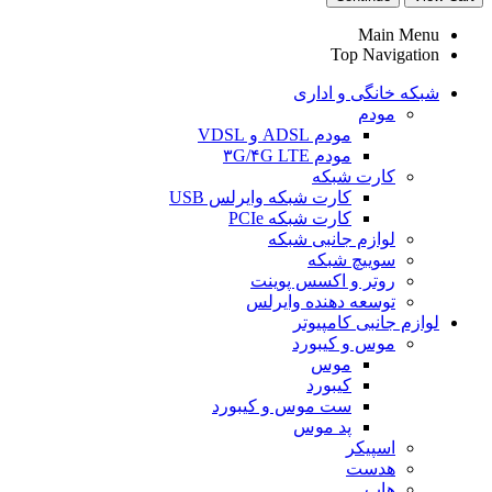
Main Menu
Top Navigation
شبکه خانگی و اداری
مودم
مودم ADSL و VDSL
مودم ۳G/۴G LTE
کارت شبکه
کارت شبکه وایرلس USB
کارت شبکه PCIe
لوازم جانبی شبکه
سوییچ شبکه
روتر و اکسس پوینت
توسعه دهنده وایرلس
لوازم جانبی کامپیوتر
موس و کیبورد
موس
کیبورد
ست موس و کیبورد
پد موس
اسپیکر
هدست
هاب