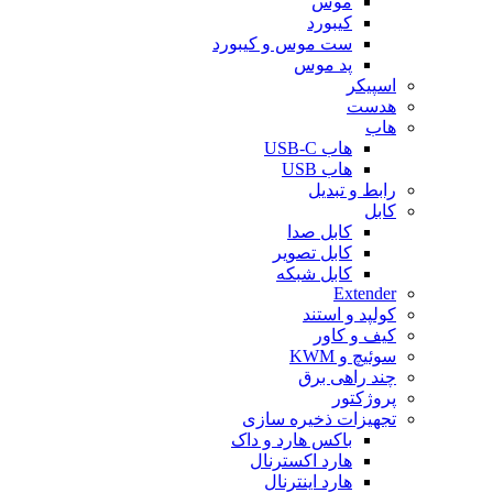
موس
کیبورد
ست موس و کیبورد
پد موس
اسپیکر
هدست
هاب
هاب USB-C
هاب USB
رابط و تبدیل
کابل
کابل صدا
کابل تصویر
کابل شبکه
Extender
کولپد و استند
کیف و کاور
سوئیچ و KWM
چند راهی برق
پروژکتور
تجهیزات ذخیره سازی
باکس هارد و داک
هارد اکسترنال
هارد اینترنال