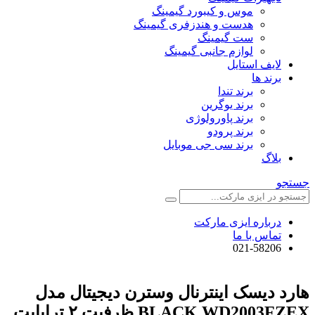
موس و کیبورد گیمینگ
هدست و هندزفری گیمینگ
ست گیمینگ
لوازم جانبی گیمینگ
لایف استایل
برند ها
برند تندا
برند یوگرین
برند پاورولوژی
برند پرودو
برند سی جی موبایل
بلاگ
جستجو
درباره ایزی مارکت
تماس با ما
021-58206
هارد دیسک اینترنال وسترن دیجیتال مدل
BLACK WD2003FZEX ظرفیت ۲ ترابایت