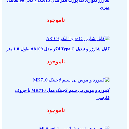
شارژر دیواری تک پورت انکر مدل B2013 + کابل 90 سانتی
متری
ناموجود
کابل شارژر و تبدیل Type C انکر مدل A8169 طول 1.8 متر
ناموجود
کیبورد و موس بی سیم لاجیتک مدل MK710 با حروف
فارسی
ناموجود