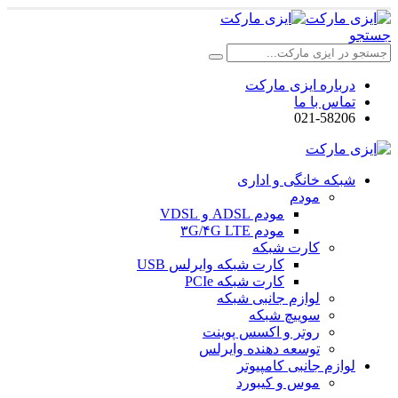
جستجو
درباره ایزی مارکت
تماس با ما
021-58206
شبکه خانگی و اداری
مودم
مودم ADSL و VDSL
مودم ۳G/۴G LTE
کارت شبکه
کارت شبکه وایرلس USB
کارت شبکه PCIe
لوازم جانبی شبکه
سوییچ شبکه
روتر و اکسس پوینت
توسعه دهنده وایرلس
لوازم جانبی کامپیوتر
موس و کیبورد