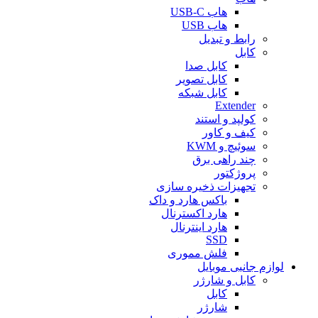
هاب USB-C
هاب USB
رابط و تبدیل
کابل
کابل صدا
کابل تصویر
کابل شبکه
Extender
کولپد و استند
کیف و کاور
سوئیچ و KWM
چند راهی برق
پروژکتور
تجهیزات ذخیره سازی
باکس هارد و داک
هارد اکسترنال
هارد اینترنال
SSD
فلش مموری
لوازم جانبی موبایل
کابل و شارژر
کابل
شارژر