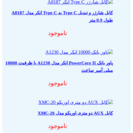
کابل شارژر و تبدیل Type C به Type C انکر مدل A8187
طول 0.9 متر
ناموجود
پاور بانک PowerCore II انکر مدل A1230 با ظرفیت 10000
میلی آمپر ساعت
ناموجود
کابل AUX دو متری اوریکو مدل XMC-20
ناموجود