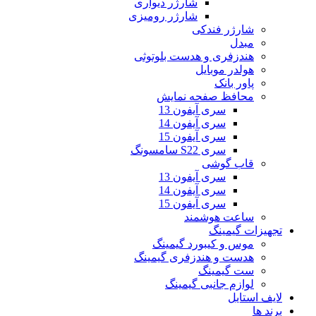
شارژر دیواری
شارژر رومیزی
شارژر فندکی
مبدل
هندزفری و هدست بلوتوثی
هولدر موبایل
پاور بانک
محافظ صفحه نمایش
سری آیفون 13
سری آیفون 14
سری آیفون 15
سری S22 سامسونگ
قاب گوشی
سری آیفون 13
سری آیفون 14
سری آیفون 15
ساعت هوشمند
تجهیزات گیمینگ
موس و کیبورد گیمینگ
هدست و هندزفری گیمینگ
ست گیمینگ
لوازم جانبی گیمینگ
لایف استایل
برند ها