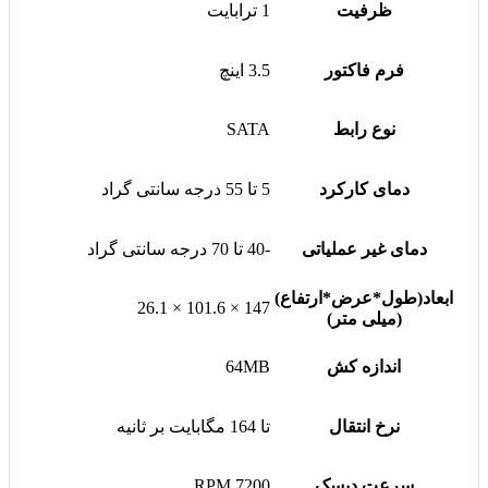
ظرفیت
1 ترابایت
فرم فاکتور
3.5 اینچ
نوع رابط
SATA
دمای کارکرد
5 تا 55 درجه سانتی گراد
دمای غیر عملیاتی
-40 تا 70 درجه سانتی گراد
ابعاد(طول*عرض*ارتفاع)
147 × 101.6 × 26.1
(میلی متر)
اندازه کش
64MB
نرخ انتقال
تا 164 مگابایت بر ثانیه
سرعت دیسک
7200 RPM