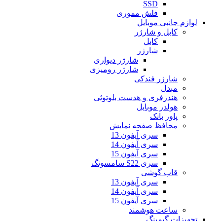
SSD
فلش مموری
لوازم جانبی موبایل
کابل و شارژر
کابل
شارژر
شارژر دیواری
شارژر رومیزی
شارژر فندکی
مبدل
هندزفری و هدست بلوتوثی
هولدر موبایل
پاور بانک
محافظ صفحه نمایش
سری آیفون 13
سری آیفون 14
سری آیفون 15
سری S22 سامسونگ
قاب گوشی
سری آیفون 13
سری آیفون 14
سری آیفون 15
ساعت هوشمند
تجهیزات گیمینگ