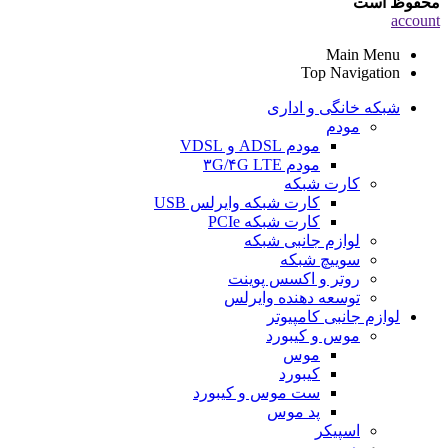
محفوظ است
account
Main Menu
Top Navigation
شبکه خانگی و اداری
مودم
مودم ADSL و VDSL
مودم ۳G/۴G LTE
کارت شبکه
کارت شبکه وایرلس USB
کارت شبکه PCIe
لوازم جانبی شبکه
سوییچ شبکه
روتر و اکسس پوینت
توسعه دهنده وایرلس
لوازم جانبی کامپیوتر
موس و کیبورد
موس
کیبورد
ست موس و کیبورد
پد موس
اسپیکر