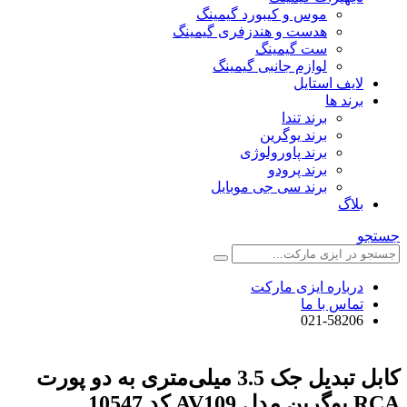
موس و کیبورد گیمینگ
هدست و هندزفری گیمینگ
ست گیمینگ
لوازم جانبی گیمینگ
لایف استایل
برند ها
برند تندا
برند یوگرین
برند پاورولوژی
برند پرودو
برند سی جی موبایل
بلاگ
جستجو
درباره ایزی مارکت
تماس با ما
021-58206
کابل تبدیل جک 3.5 میلی‌متری به دو پورت
RCA یوگرین مدل AV109 کد 10547