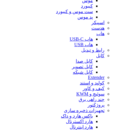
موس
کیبورد
ست موس و کیبورد
پد موس
اسپیکر
هدست
هاب
هاب USB-C
هاب USB
رابط و تبدیل
کابل
کابل صدا
کابل تصویر
کابل شبکه
Extender
کولپد و استند
کیف و کاور
سوئیچ و KWM
چند راهی برق
پروژکتور
تجهیزات ذخیره سازی
باکس هارد و داک
هارد اکسترنال
هارد اینترنال