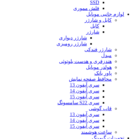
SSD
فلش مموری
لوازم جانبی موبایل
کابل و شارژر
کابل
شارژر
شارژر دیواری
شارژر رومیزی
شارژر فندکی
مبدل
هندزفری و هدست بلوتوثی
هولدر موبایل
پاور بانک
محافظ صفحه نمایش
سری آیفون 13
سری آیفون 14
سری آیفون 15
سری S22 سامسونگ
قاب گوشی
سری آیفون 13
سری آیفون 14
سری آیفون 15
ساعت هوشمند
تجهیزات گیمینگ