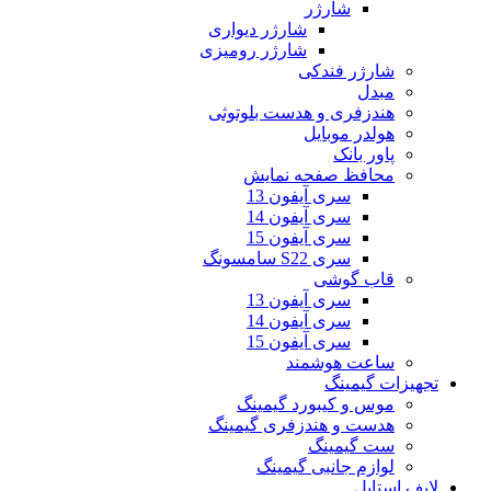
شارژر
شارژر دیواری
شارژر رومیزی
شارژر فندکی
مبدل
هندزفری و هدست بلوتوثی
هولدر موبایل
پاور بانک
محافظ صفحه نمایش
سری آیفون 13
سری آیفون 14
سری آیفون 15
سری S22 سامسونگ
قاب گوشی
سری آیفون 13
سری آیفون 14
سری آیفون 15
ساعت هوشمند
تجهیزات گیمینگ
موس و کیبورد گیمینگ
هدست و هندزفری گیمینگ
ست گیمینگ
لوازم جانبی گیمینگ
لایف استایل