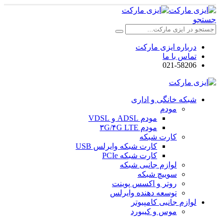
جستجو
درباره ایزی مارکت
تماس با ما
021-58206
شبکه خانگی و اداری
مودم
مودم ADSL و VDSL
مودم ۳G/۴G LTE
کارت شبکه
کارت شبکه وایرلس USB
کارت شبکه PCIe
لوازم جانبی شبکه
سوییچ شبکه
روتر و اکسس پوینت
توسعه دهنده وایرلس
لوازم جانبی کامپیوتر
موس و کیبورد