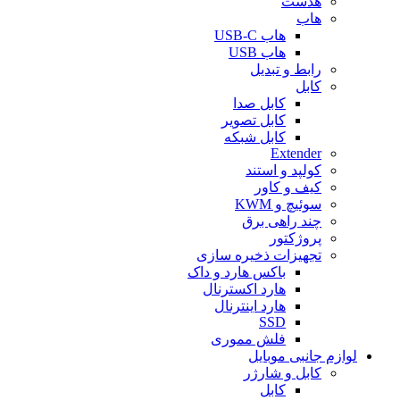
هدست
هاب
هاب USB-C
هاب USB
رابط و تبدیل
کابل
کابل صدا
کابل تصویر
کابل شبکه
Extender
کولپد و استند
کیف و کاور
سوئیچ و KWM
چند راهی برق
پروژکتور
تجهیزات ذخیره سازی
باکس هارد و داک
هارد اکسترنال
هارد اینترنال
SSD
فلش مموری
لوازم جانبی موبایل
کابل و شارژر
کابل