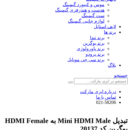
موس و کیبورد گیمینگ
هدست و هندزفری گیمینگ
ست گیمینگ
لوازم جانبی گیمینگ
لایف استایل
برند ها
برند تندا
برند یوگرین
برند پاورولوژی
برند پرودو
برند سی جی موبایل
بلاگ
جستجو
درباره ایزی مارکت
تماس با ما
021-58206
تبدیل Mini HDMI Male به HDMI Female
یوگرین کد 20137