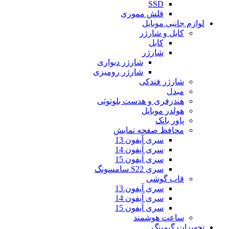
SSD
فلش مموری
لوازم جانبی موبایل
کابل و شارژر
کابل
شارژر
شارژر دیواری
شارژر رومیزی
شارژر فندکی
مبدل
هندزفری و هدست بلوتوثی
هولدر موبایل
پاور بانک
محافظ صفحه نمایش
سری آیفون 13
سری آیفون 14
سری آیفون 15
سری S22 سامسونگ
قاب گوشی
سری آیفون 13
سری آیفون 14
سری آیفون 15
ساعت هوشمند
تجهیزات گیمینگ