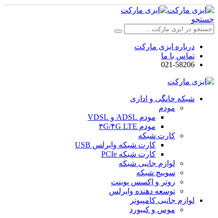
جستجو
درباره ایزی مارکت
تماس با ما
021-58206
شبکه خانگی و اداری
مودم
مودم ADSL و VDSL
مودم ۳G/۴G LTE
کارت شبکه
کارت شبکه وایرلس USB
کارت شبکه PCIe
لوازم جانبی شبکه
سوییچ شبکه
روتر و اکسس پوینت
توسعه دهنده وایرلس
لوازم جانبی کامپیوتر
موس و کیبورد