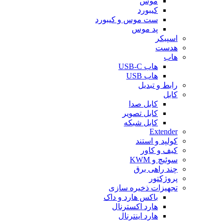
موس
کیبورد
ست موس و کیبورد
پد موس
اسپیکر
هدست
هاب
هاب USB-C
هاب USB
رابط و تبدیل
کابل
کابل صدا
کابل تصویر
کابل شبکه
Extender
کولپد و استند
کیف و کاور
سوئیچ و KWM
چند راهی برق
پروژکتور
تجهیزات ذخیره سازی
باکس هارد و داک
هارد اکسترنال
هارد اینترنال