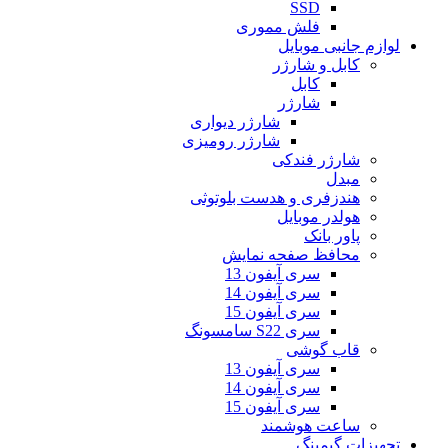
SSD
فلش مموری
لوازم جانبی موبایل
کابل و شارژر
کابل
شارژر
شارژر دیواری
شارژر رومیزی
شارژر فندکی
مبدل
هندزفری و هدست بلوتوثی
هولدر موبایل
پاور بانک
محافظ صفحه نمایش
سری آیفون 13
سری آیفون 14
سری آیفون 15
سری S22 سامسونگ
قاب گوشی
سری آیفون 13
سری آیفون 14
سری آیفون 15
ساعت هوشمند
تجهیزات گیمینگ