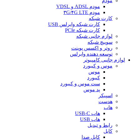
مودم
مودم ADSL و VDSL
مودم ۳G/۴G LTE
کارت شبکه
کارت شبکه وایرلس USB
کارت شبکه PCIe
لوازم جانبی شبکه
سوییچ شبکه
روتر و اکسس پوینت
توسعه دهنده وایرلس
لوازم جانبی کامپیوتر
موس و کیبورد
موس
کیبورد
ست موس و کیبورد
پد موس
اسپیکر
هدست
هاب
هاب USB-C
هاب USB
رابط و تبدیل
کابل
کابل صدا