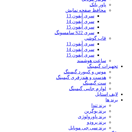
پاور بانک
محافظ صفحه نمایش
سری آیفون 13
سری آیفون 14
سری آیفون 15
سری S22 سامسونگ
قاب گوشی
سری آیفون 13
سری آیفون 14
سری آیفون 15
ساعت هوشمند
تجهیزات گیمینگ
موس و کیبورد گیمینگ
هدست و هندزفری گیمینگ
ست گیمینگ
لوازم جانبی گیمینگ
لایف استایل
برند ها
برند تندا
برند یوگرین
برند پاورولوژی
برند پرودو
برند سی جی موبایل