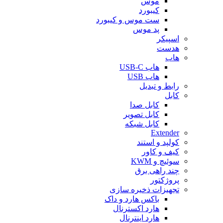
موس
کیبورد
ست موس و کیبورد
پد موس
اسپیکر
هدست
هاب
هاب USB-C
هاب USB
رابط و تبدیل
کابل
کابل صدا
کابل تصویر
کابل شبکه
Extender
کولپد و استند
کیف و کاور
سوئیچ و KWM
چند راهی برق
پروژکتور
تجهیزات ذخیره سازی
باکس هارد و داک
هارد اکسترنال
هارد اینترنال