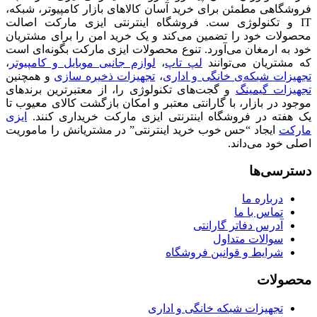
فروشگاهی مطمئن برای خرید آسان کالاهای بازار کامپیوتر، شبکه،
IT و تکنولوژی ست. فروشگاه اینترنتی ایزی مارکت اصالت
محصولات خود را تضمین می‌کند و یک خرید امن را برای مشتریان
خود به ارمغان می‌آورد. تنوع محصولات ایزی مارکت بگونه‌ای است
که مشتریان می‌توانند
لپ تاپ
،
لوازم جانبی موبایل و کامپیوتر
،
تجهیزات شبکه‌ی خانگی و اداری
،
تجهیزات ذخیره سازی
و همچنین
تجهیزات گیمینگ
و گجت‌های تکنولوژی را، از معتبرترین برندهای
موجود در بازار، با گارانتی معتبر و امکان بازگشت کالای معیوب تا
یک هفته در فروشگاه اینترنتی ایزی مارکت خریداری کنند.
ایزی
مارکت
ایجاد “حس خوب خرید اینترنتی” در مشتریانش را ماموریت
اصلی خود می‌داند.
دسترسی‌ها
درباره ما
تماس با ما
آدرس دفاتر گارانتی
سوالات متداول
شرایط و قوانین فروشگاه
محصولات
تجهیزات شبکه خانگی و اداری