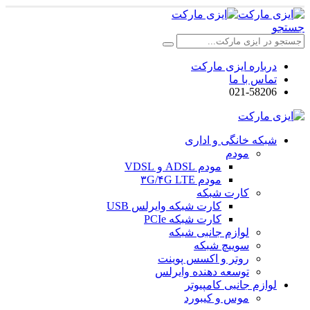
جستجو
درباره ایزی مارکت
تماس با ما
021-58206
شبکه خانگی و اداری
مودم
مودم ADSL و VDSL
مودم ۳G/۴G LTE
کارت شبکه
کارت شبکه وایرلس USB
کارت شبکه PCIe
لوازم جانبی شبکه
سوییچ شبکه
روتر و اکسس پوینت
توسعه دهنده وایرلس
لوازم جانبی کامپیوتر
موس و کیبورد