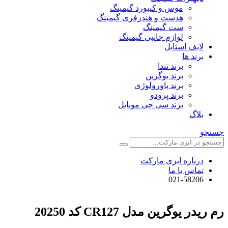
موس و کیبورد گیمینگ
هدست و هندزفری گیمینگ
ست گیمینگ
لوازم جانبی گیمینگ
لایف استایل
برند ها
برند تندا
برند یوگرین
برند پاورولوژی
برند پرودو
برند سی جی موبایل
بلاگ
جستجو
درباره ایزی مارکت
تماس با ما
021-58206
رم ریدر یوگرین مدل CR127 کد 20250