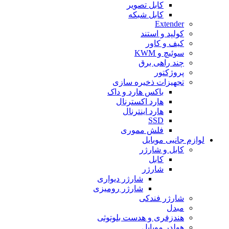
کابل تصویر
کابل شبکه
Extender
کولپد و استند
کیف و کاور
سوئیچ و KWM
چند راهی برق
پروژکتور
تجهیزات ذخیره سازی
باکس هارد و داک
هارد اکسترنال
هارد اینترنال
SSD
فلش مموری
لوازم جانبی موبایل
کابل و شارژر
کابل
شارژر
شارژر دیواری
شارژر رومیزی
شارژر فندکی
مبدل
هندزفری و هدست بلوتوثی
هولدر موبایل