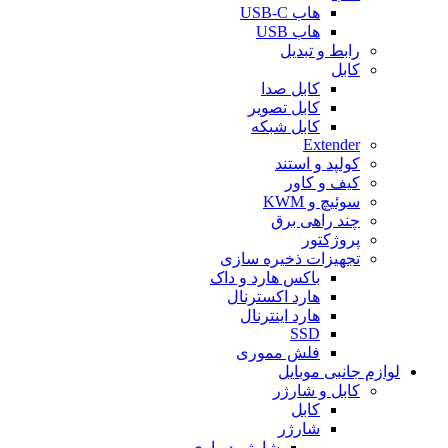
هاب USB-C
هاب USB
رابط و تبدیل
کابل
کابل صدا
کابل تصویر
کابل شبکه
Extender
کولپد و استند
کیف و کاور
سوئیچ و KWM
چند راهی برق
پروژکتور
تجهیزات ذخیره سازی
باکس هارد و داک
هارد اکسترنال
هارد اینترنال
SSD
فلش مموری
لوازم جانبی موبایل
کابل و شارژر
کابل
شارژر
شارژر دیواری