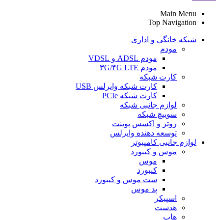
Main Menu
Top Navigation
شبکه خانگی و اداری
مودم
مودم ADSL و VDSL
مودم ۳G/۴G LTE
کارت شبکه
کارت شبکه وایرلس USB
کارت شبکه PCIe
لوازم جانبی شبکه
سوییچ شبکه
روتر و اکسس پوینت
توسعه دهنده وایرلس
لوازم جانبی کامپیوتر
موس و کیبورد
موس
کیبورد
ست موس و کیبورد
پد موس
اسپیکر
هدست
هاب