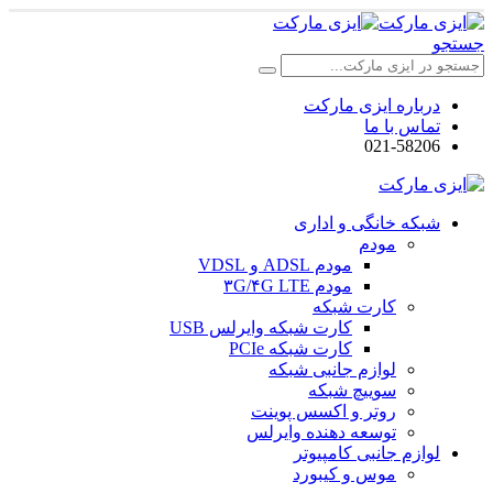
جستجو
درباره ایزی مارکت
تماس با ما
021-58206
شبکه خانگی و اداری
مودم
مودم ADSL و VDSL
مودم ۳G/۴G LTE
کارت شبکه
کارت شبکه وایرلس USB
کارت شبکه PCIe
لوازم جانبی شبکه
سوییچ شبکه
روتر و اکسس پوینت
توسعه دهنده وایرلس
لوازم جانبی کامپیوتر
موس و کیبورد