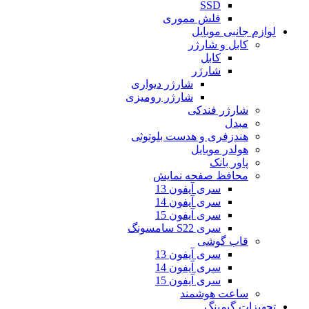
SSD
فلش مموری
لوازم جانبی موبایل
کابل و شارژر
کابل
شارژر
شارژر دیواری
شارژر رومیزی
شارژر فندکی
مبدل
هندزفری و هدست بلوتوثی
هولدر موبایل
پاور بانک
محافظ صفحه نمایش
سری آیفون 13
سری آیفون 14
سری آیفون 15
سری S22 سامسونگ
قاب گوشی
سری آیفون 13
سری آیفون 14
سری آیفون 15
ساعت هوشمند
تجهیزات گیمینگ