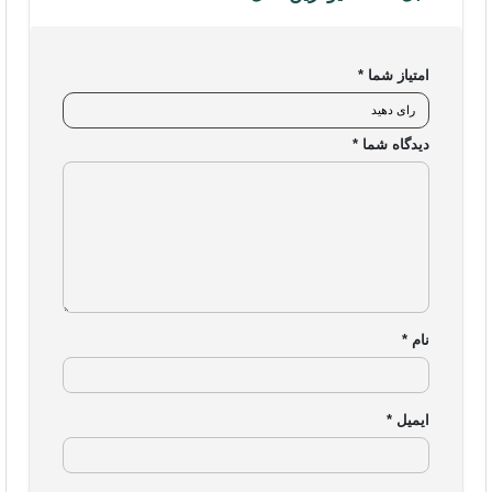
محصولات
تجهیزات شبکه خانگی و اداری
امتیاز شما
*
لوازم جانبی کامپیوتر
دیدگاه شما
*
هاب یوگرین
شارژر یوگرین
کابل یوگرین
تجهیزات ذخیره سازی
نام
*
تجهیزات گیمینگ
مجوزهای ایزی مارکت
ایمیل
*