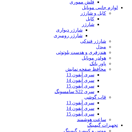
فلش مموری
لوازم جانبی موبایل
کابل و شارژر
کابل
شارژر
شارژر دیواری
شارژر رومیزی
شارژر فندکی
مبدل
هندزفری و هدست بلوتوثی
هولدر موبایل
پاور بانک
محافظ صفحه نمایش
سری آیفون 13
سری آیفون 14
سری آیفون 15
سری S22 سامسونگ
قاب گوشی
سری آیفون 13
سری آیفون 14
سری آیفون 15
ساعت هوشمند
تجهیزات گیمینگ
موس و کیبورد گیمینگ