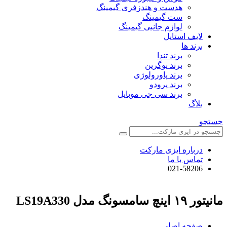
هدست و هندزفری گیمینگ
ست گیمینگ
لوازم جانبی گیمینگ
لایف استایل
برند ها
برند تندا
برند یوگرین
برند پاورولوژی
برند پرودو
برند سی جی موبایل
بلاگ
جستجو
درباره ایزی مارکت
تماس با ما
021-58206
مانیتور ۱۹ اینچ سامسونگ مدل LS19A330
صفحه اصلی