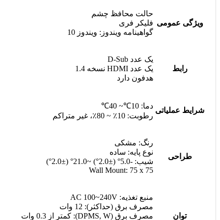
حالت محافظ چشم
ویژگی عمومی
فلیکر فری
گواهینامه ویندوز: ویندوز 10
یک عدد D-Sub
رابط
یک عدد HDMI نسخه 1.4
هدفون دارد
دما: 10℃~ 40℃
شرایط عملیاتی
رطوبت: 10٪ ~ 80٪، غیر متراکم
رنگ: مشکی
نوع پایه: ساده
طراحی
شیب: -5.0° (±2.0°) ~21.0° (±2.0°)
Wall Mount: 75 x 75
منبع تغذیه: AC 100~240V
مصرف برق (حداکثر): 12 وات
توان
مصرف برق (DPMS, W): کمتر از 0.3 وات