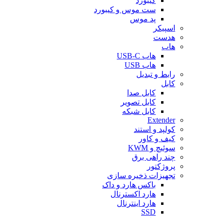
کیبورد
ست موس و کیبورد
پد موس
اسپیکر
هدست
هاب
هاب USB-C
هاب USB
رابط و تبدیل
کابل
کابل صدا
کابل تصویر
کابل شبکه
Extender
کولپد و استند
کیف و کاور
سوئیچ و KWM
چند راهی برق
پروژکتور
تجهیزات ذخیره سازی
باکس هارد و داک
هارد اکسترنال
هارد اینترنال
SSD