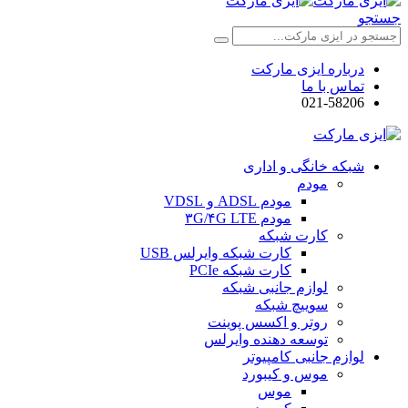
جستجو
درباره ایزی مارکت
تماس با ما
021-58206
شبکه خانگی و اداری
مودم
مودم ADSL و VDSL
مودم ۳G/۴G LTE
کارت شبکه
کارت شبکه وایرلس USB
کارت شبکه PCIe
لوازم جانبی شبکه
سوییچ شبکه
روتر و اکسس پوینت
توسعه دهنده وایرلس
لوازم جانبی کامپیوتر
موس و کیبورد
موس