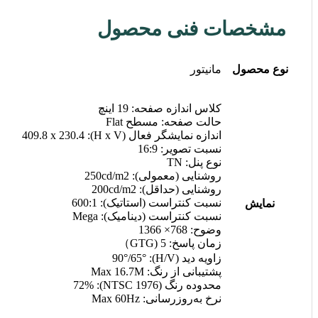
مشخصات فنی محصول
نوع محصول
مانیتور
کلاس اندازه صفحه: 19 اینچ
حالت صفحه: مسطح Flat
اندازه نمایشگر فعال (H x V): 409.8 x 230.4
نسبت تصویر: 16:9
نوع پنل: TN
روشنایی (معمولی): 250cd/m2
روشنایی (حداقل): 200cd/m2
نسبت کنتراست (استاتیک): 600:1
نمایش
نسبت کنتراست (دینامیک): Mega
وضوح: 768× 1366
زمان پاسخ: 5 (GTG）
زاویه دید (H/V): 90°/65°
پشتیبانی از رنگ: Max 16.7M
محدوده رنگ (NTSC 1976): 72%
نرخ به‌روزرسانی: Max 60Hz