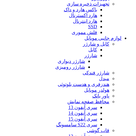
تجهیزات ذخیره سازی
باکس هارد و داک
هارد اکسترنال
هارد اینترنال
SSD
فلش مموری
لوازم جانبی موبایل
کابل و شارژر
کابل
شارژر
شارژر دیواری
شارژر رومیزی
شارژر فندکی
مبدل
هندزفری و هدست بلوتوثی
هولدر موبایل
پاور بانک
محافظ صفحه نمایش
سری آیفون 13
سری آیفون 14
سری آیفون 15
سری S22 سامسونگ
قاب گوشی