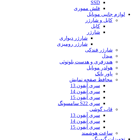
SSD
فلش مموری
لوازم جانبی موبایل
کابل و شارژر
کابل
شارژر
شارژر دیواری
شارژر رومیزی
شارژر فندکی
مبدل
هندزفری و هدست بلوتوثی
هولدر موبایل
پاور بانک
محافظ صفحه نمایش
سری آیفون 13
سری آیفون 14
سری آیفون 15
سری S22 سامسونگ
قاب گوشی
سری آیفون 13
سری آیفون 14
سری آیفون 15
ساعت هوشمند
تجهیزات گیمینگ