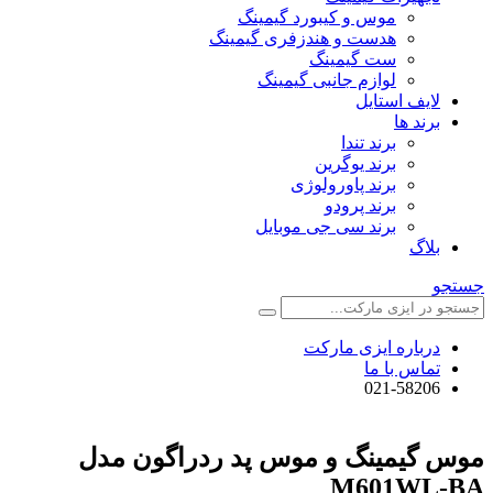
موس و کیبورد گیمینگ
هدست و هندزفری گیمینگ
ست گیمینگ
لوازم جانبی گیمینگ
لایف استایل
برند ها
برند تندا
برند یوگرین
برند پاورولوژی
برند پرودو
برند سی جی موبایل
بلاگ
جستجو
درباره ایزی مارکت
تماس با ما
021-58206
موس گیمینگ و موس پد ردراگون مدل
M601WL-BA