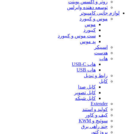
روتر و اکسس پوینت
توسعه دهنده وایرلس
لوازم جانبی کامپیوتر
موس و کیبورد
موس
کیبورد
ست موس و کیبورد
پد موس
اسپیکر
هدست
هاب
هاب USB-C
هاب USB
رابط و تبدیل
کابل
کابل صدا
کابل تصویر
کابل شبکه
Extender
کولپد و استند
کیف و کاور
سوئیچ و KWM
چند راهی برق
پروژکتور