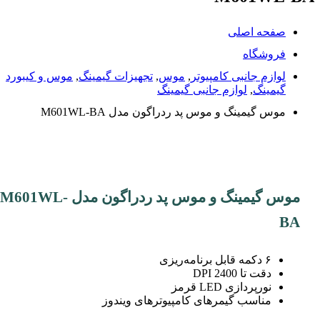
صفحه اصلی
فروشگاه
لوازم جانبی کامپیوتر
,
موس
,
تجهیزات گیمینگ
,
موس و کیبورد
گیمینگ
,
لوازم جانبی گیمینگ
موس گیمینگ و موس پد ردراگون مدل M601WL-BA
موس گیمینگ و موس پد ردراگون مدل M601WL-
BA
۶ دکمه قابل برنامه‌ریزی
دقت تا 2400 DPI
نورپردازی LED قرمز
مناسب گیمرهای کامپیوترهای ویندوز