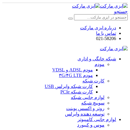
جستجو
درباره ایزی مارکت
تماس با ما
021-58206
شبکه خانگی و اداری
مودم
مودم ADSL و VDSL
مودم ۳G/۴G LTE
کارت شبکه
کارت شبکه وایرلس USB
کارت شبکه PCIe
لوازم جانبی شبکه
سوییچ شبکه
روتر و اکسس پوینت
توسعه دهنده وایرلس
لوازم جانبی کامپیوتر
موس و کیبورد