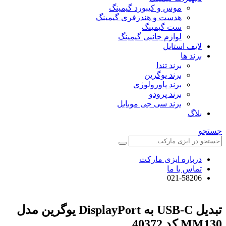
موس و کیبورد گیمینگ
هدست و هندزفری گیمینگ
ست گیمینگ
لوازم جانبی گیمینگ
لایف استایل
برند ها
برند تندا
برند یوگرین
برند پاورولوژی
برند پرودو
برند سی جی موبایل
بلاگ
جستجو
درباره ایزی مارکت
تماس با ما
021-58206
تبدیل USB-C به DisplayPort یوگرین مدل
MM130 کد 40372