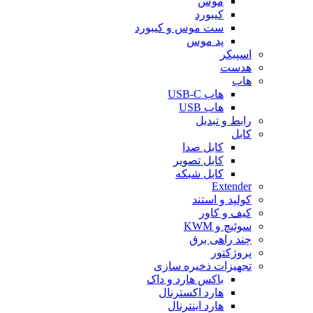
موس
کیبورد
ست موس و کیبورد
پد موس
اسپیکر
هدست
هاب
هاب USB-C
هاب USB
رابط و تبدیل
کابل
کابل صدا
کابل تصویر
کابل شبکه
Extender
کولپد و استند
کیف و کاور
سوئیچ و KWM
چند راهی برق
پروژکتور
تجهیزات ذخیره سازی
باکس هارد و داک
هارد اکسترنال
هارد اینترنال