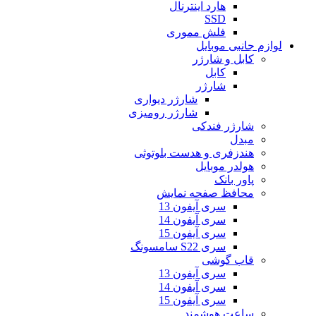
هارد اینترنال
SSD
فلش مموری
لوازم جانبی موبایل
کابل و شارژر
کابل
شارژر
شارژر دیواری
شارژر رومیزی
شارژر فندکی
مبدل
هندزفری و هدست بلوتوثی
هولدر موبایل
پاور بانک
محافظ صفحه نمایش
سری آیفون 13
سری آیفون 14
سری آیفون 15
سری S22 سامسونگ
قاب گوشی
سری آیفون 13
سری آیفون 14
سری آیفون 15
ساعت هوشمند