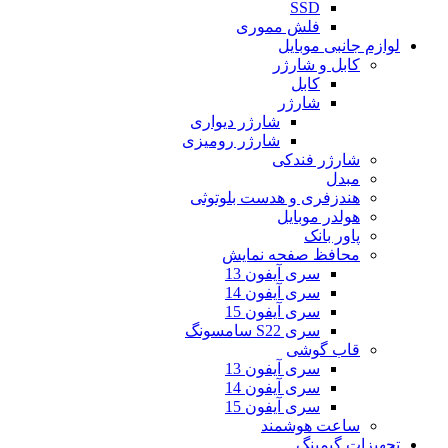
SSD
فلش مموری
لوازم جانبی موبایل
کابل و شارژر
کابل
شارژر
شارژر دیواری
شارژر رومیزی
شارژر فندکی
مبدل
هندزفری و هدست بلوتوثی
هولدر موبایل
پاور بانک
محافظ صفحه نمایش
سری آیفون 13
سری آیفون 14
سری آیفون 15
سری S22 سامسونگ
قاب گوشی
سری آیفون 13
سری آیفون 14
سری آیفون 15
ساعت هوشمند
تجهیزات گیمینگ