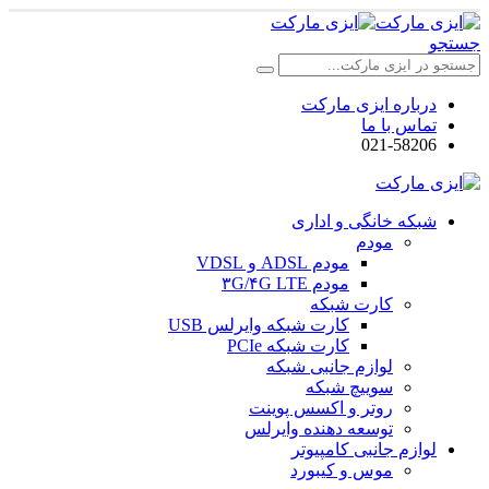
جستجو
درباره ایزی مارکت
تماس با ما
021-58206
شبکه خانگی و اداری
مودم
مودم ADSL و VDSL
مودم ۳G/۴G LTE
کارت شبکه
کارت شبکه وایرلس USB
کارت شبکه PCIe
لوازم جانبی شبکه
سوییچ شبکه
روتر و اکسس پوینت
توسعه دهنده وایرلس
لوازم جانبی کامپیوتر
موس و کیبورد