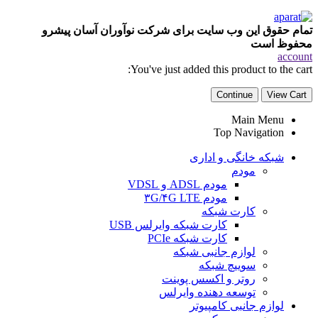
تمام حقوق این وب سایت برای شرکت نوآوران آسان پیشرو
محفوظ است
account
You've just added this product to the cart:
Continue
View Cart
Main Menu
Top Navigation
شبکه خانگی و اداری
مودم
مودم ADSL و VDSL
مودم ۳G/۴G LTE
کارت شبکه
کارت شبکه وایرلس USB
کارت شبکه PCIe
لوازم جانبی شبکه
سوییچ شبکه
روتر و اکسس پوینت
توسعه دهنده وایرلس
لوازم جانبی کامپیوتر