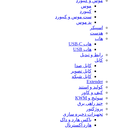
موس و کیبورد
موس
کیبورد
ست موس و کیبورد
پد موس
اسپیکر
هدست
هاب
هاب USB-C
هاب USB
رابط و تبدیل
کابل
کابل صدا
کابل تصویر
کابل شبکه
Extender
کولپد و استند
کیف و کاور
سوئیچ و KWM
چند راهی برق
پروژکتور
تجهیزات ذخیره سازی
باکس هارد و داک
هارد اکسترنال