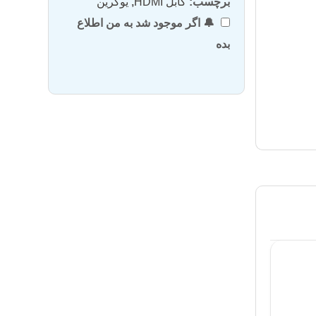
برچسب:
کابل HDMI
,
یوگرین
🔔 اگر موجود شد به من اطلاع
بده