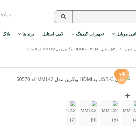
درباره
نبی موبایل
تجهیزات گیمینگ
لایف استایل
برند ها
بلاگ
ل تصویر
کابل تبدیل USB-C به HDMI یوگرین مدل MM142 کد 50570
4
%
OFF