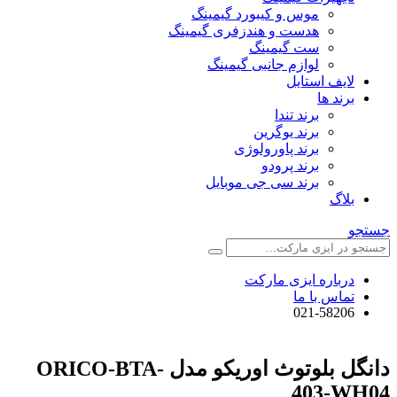
موس و کیبورد گیمینگ
هدست و هندزفری گیمینگ
ست گیمینگ
لوازم جانبی گیمینگ
لایف استایل
برند ها
برند تندا
برند یوگرین
برند پاورولوژی
برند پرودو
برند سی جی موبایل
بلاگ
جستجو
درباره ایزی مارکت
تماس با ما
021-58206
دانگل بلوتوث اوریکو مدل ORICO-BTA-
403-WH04