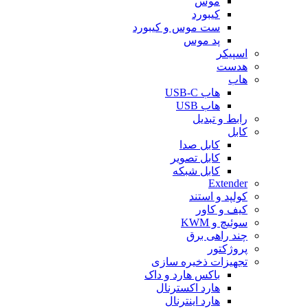
موس
کیبورد
ست موس و کیبورد
پد موس
اسپیکر
هدست
هاب
هاب USB-C
هاب USB
رابط و تبدیل
کابل
کابل صدا
کابل تصویر
کابل شبکه
Extender
کولپد و استند
کیف و کاور
سوئیچ و KWM
چند راهی برق
پروژکتور
تجهیزات ذخیره سازی
باکس هارد و داک
هارد اکسترنال
هارد اینترنال