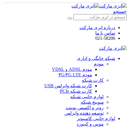
جستجو
درباره ایزی مارکت
تماس با ما
021-58206
شبکه خانگی و اداری
مودم
مودم ADSL و VDSL
مودم ۳G/۴G LTE
کارت شبکه
کارت شبکه وایرلس USB
کارت شبکه PCIe
لوازم جانبی شبکه
سوییچ شبکه
روتر و اکسس پوینت
توسعه دهنده وایرلس
لوازم جانبی کامپیوتر
موس و کیبورد