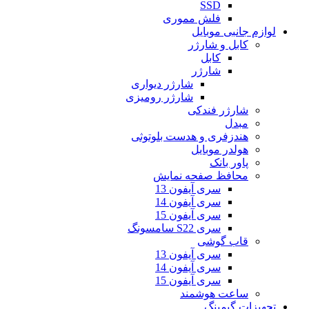
SSD
فلش مموری
لوازم جانبی موبایل
کابل و شارژر
کابل
شارژر
شارژر دیواری
شارژر رومیزی
شارژر فندکی
مبدل
هندزفری و هدست بلوتوثی
هولدر موبایل
پاور بانک
محافظ صفحه نمایش
سری آیفون 13
سری آیفون 14
سری آیفون 15
سری S22 سامسونگ
قاب گوشی
سری آیفون 13
سری آیفون 14
سری آیفون 15
ساعت هوشمند
تجهیزات گیمینگ