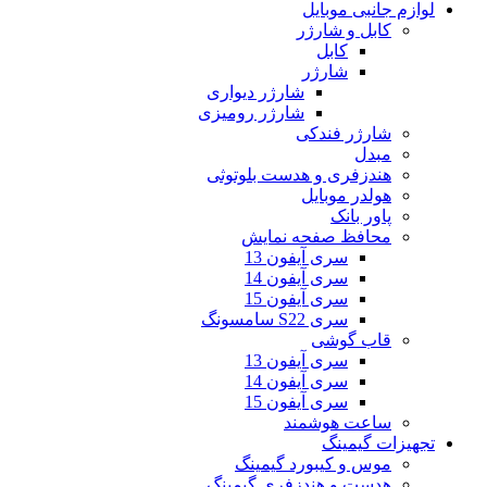
لوازم جانبی موبایل
کابل و شارژر
کابل
شارژر
شارژر دیواری
شارژر رومیزی
شارژر فندکی
مبدل
هندزفری و هدست بلوتوثی
هولدر موبایل
پاور بانک
محافظ صفحه نمایش
سری آیفون 13
سری آیفون 14
سری آیفون 15
سری S22 سامسونگ
قاب گوشی
سری آیفون 13
سری آیفون 14
سری آیفون 15
ساعت هوشمند
تجهیزات گیمینگ
موس و کیبورد گیمینگ
هدست و هندزفری گیمینگ