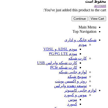
محفوظ است
account
You've just added this product to the cart:
Continue
View Cart
Main Menu
Top Navigation
شبکه خانگی و اداری
مودم
مودم ADSL و VDSL
مودم ۳G/۴G LTE
کارت شبکه
کارت شبکه وایرلس USB
کارت شبکه PCIe
لوازم جانبی شبکه
سوییچ شبکه
روتر و اکسس پوینت
توسعه دهنده وایرلس
لوازم جانبی کامپیوتر
موس و کیبورد
موس
کیبورد