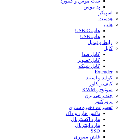
ست موس و کیبورد
پد موس
اسپیکر
هدست
هاب
هاب USB-C
هاب USB
رابط و تبدیل
کابل
کابل صدا
کابل تصویر
کابل شبکه
Extender
کولپد و استند
کیف و کاور
سوئیچ و KWM
چند راهی برق
پروژکتور
تجهیزات ذخیره سازی
باکس هارد و داک
هارد اکسترنال
هارد اینترنال
SSD
فلش مموری