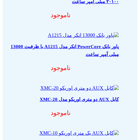
۲۰۱۰۰ میلی آمپر ساعت
ناموجود
پاور بانک PowerCore انکر مدل A1215 با ظرفیت 13000
میلی آمپر ساعت
ناموجود
کابل AUX دو متری اوریکو مدل XMC-20
ناموجود