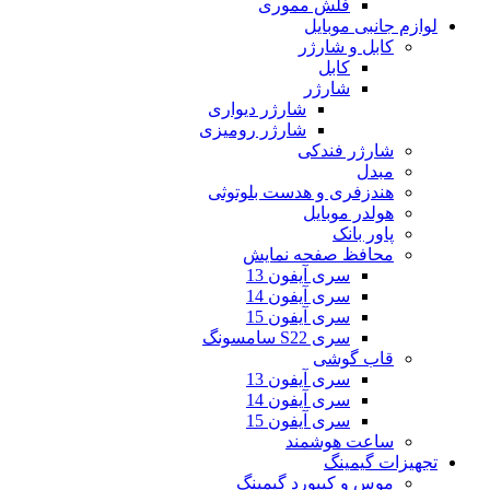
فلش مموری
لوازم جانبی موبایل
کابل و شارژر
کابل
شارژر
شارژر دیواری
شارژر رومیزی
شارژر فندکی
مبدل
هندزفری و هدست بلوتوثی
هولدر موبایل
پاور بانک
محافظ صفحه نمایش
سری آیفون 13
سری آیفون 14
سری آیفون 15
سری S22 سامسونگ
قاب گوشی
سری آیفون 13
سری آیفون 14
سری آیفون 15
ساعت هوشمند
تجهیزات گیمینگ
موس و کیبورد گیمینگ