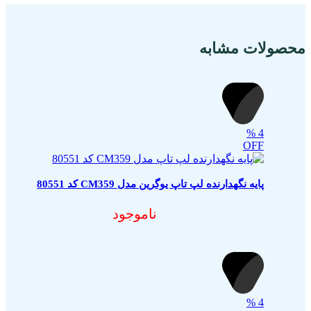
محصولات مشابه
%
4
OFF
پایه نگهدارنده لپ تاپ یوگرین مدل CM359 کد 80551
ناموجود
%
4