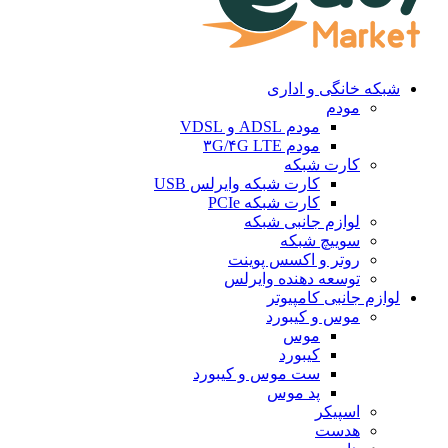
شبکه خانگی و اداری
مودم
مودم ADSL و VDSL
مودم ۳G/۴G LTE
کارت شبکه
کارت شبکه وایرلس USB
کارت شبکه PCIe
لوازم جانبی شبکه
سوییچ شبکه
روتر و اکسس پوینت
توسعه دهنده وایرلس
لوازم جانبی کامپیوتر
موس و کیبورد
موس
کیبورد
ست موس و کیبورد
پد موس
اسپیکر
هدست