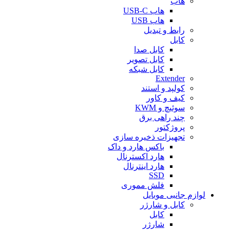
هاب
هاب USB-C
هاب USB
رابط و تبدیل
کابل
کابل صدا
کابل تصویر
کابل شبکه
Extender
کولپد و استند
کیف و کاور
سوئیچ و KWM
چند راهی برق
پروژکتور
تجهیزات ذخیره سازی
باکس هارد و داک
هارد اکسترنال
هارد اینترنال
SSD
فلش مموری
لوازم جانبی موبایل
کابل و شارژر
کابل
شارژر