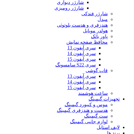
شارژر دیواری
شارژر رومیزی
شارژر فندکی
مبدل
هندزفری و هدست بلوتوثی
هولدر موبایل
پاور بانک
محافظ صفحه نمایش
سری آیفون 13
سری آیفون 14
سری آیفون 15
سری S22 سامسونگ
قاب گوشی
سری آیفون 13
سری آیفون 14
سری آیفون 15
ساعت هوشمند
تجهیزات گیمینگ
موس و کیبورد گیمینگ
هدست و هندزفری گیمینگ
ست گیمینگ
لوازم جانبی گیمینگ
لایف استایل
برند ها