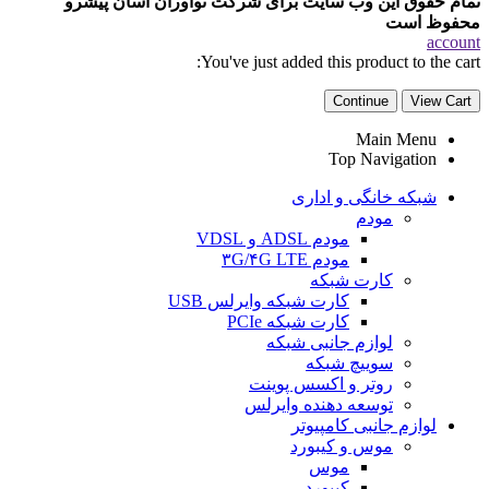
تمام حقوق این وب سایت برای شرکت نوآوران آسان پیشرو
محفوظ است
account
You've just added this product to the cart:
Continue
View Cart
Main Menu
Top Navigation
شبکه خانگی و اداری
مودم
مودم ADSL و VDSL
مودم ۳G/۴G LTE
کارت شبکه
کارت شبکه وایرلس USB
کارت شبکه PCIe
لوازم جانبی شبکه
سوییچ شبکه
روتر و اکسس پوینت
توسعه دهنده وایرلس
لوازم جانبی کامپیوتر
موس و کیبورد
موس
کیبورد