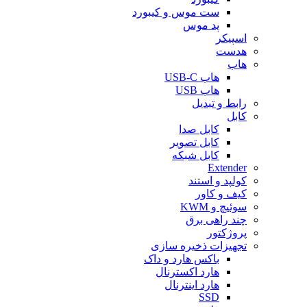
ست موس و کیبورد
پد موس
اسپیکر
هدست
هاب
هاب USB-C
هاب USB
رابط و تبدیل
کابل
کابل صدا
کابل تصویر
کابل شبکه
Extender
کولپد و استند
کیف و کاور
سوئیچ و KWM
چند راهی برق
پروژکتور
تجهیزات ذخیره سازی
باکس هارد و داک
هارد اکسترنال
هارد اینترنال
SSD