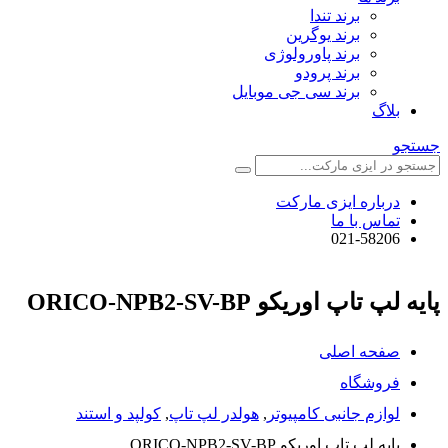
برند تندا
برند یوگرین
برند پاورولوژی
برند پرودو
برند سی جی موبایل
بلاگ
جستجو
درباره ایزی مارکت
تماس با ما
021-58206
پایه لپ تاپ اوریکو ORICO-NPB2-SV-BP
صفحه اصلی
فروشگاه
لوازم جانبی کامپیوتر
,
هولدر لپ تاپ
,
کولپد و استند
پایه لپ تاپ اوریکو ORICO-NPB2-SV-BP