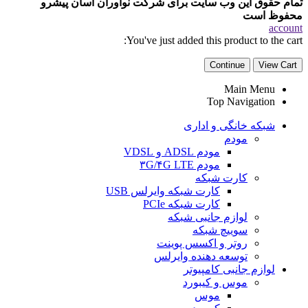
تمام حقوق این وب سایت برای شرکت نوآوران آسان پیشرو
محفوظ است
account
You've just added this product to the cart:
Continue
View Cart
Main Menu
Top Navigation
شبکه خانگی و اداری
مودم
مودم ADSL و VDSL
مودم ۳G/۴G LTE
کارت شبکه
کارت شبکه وایرلس USB
کارت شبکه PCIe
لوازم جانبی شبکه
سوییچ شبکه
روتر و اکسس پوینت
توسعه دهنده وایرلس
لوازم جانبی کامپیوتر
موس و کیبورد
موس