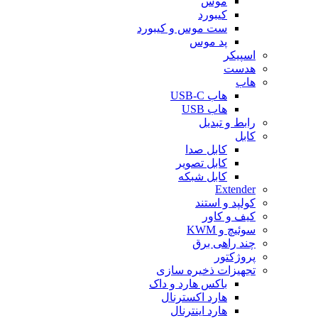
موس
کیبورد
ست موس و کیبورد
پد موس
اسپیکر
هدست
هاب
هاب USB-C
هاب USB
رابط و تبدیل
کابل
کابل صدا
کابل تصویر
کابل شبکه
Extender
کولپد و استند
کیف و کاور
سوئیچ و KWM
چند راهی برق
پروژکتور
تجهیزات ذخیره سازی
باکس هارد و داک
هارد اکسترنال
هارد اینترنال