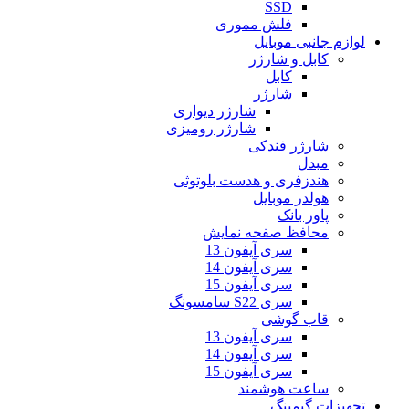
SSD
فلش مموری
لوازم جانبی موبایل
کابل و شارژر
کابل
شارژر
شارژر دیواری
شارژر رومیزی
شارژر فندکی
مبدل
هندزفری و هدست بلوتوثی
هولدر موبایل
پاور بانک
محافظ صفحه نمایش
سری آیفون 13
سری آیفون 14
سری آیفون 15
سری S22 سامسونگ
قاب گوشی
سری آیفون 13
سری آیفون 14
سری آیفون 15
ساعت هوشمند
تجهیزات گیمینگ