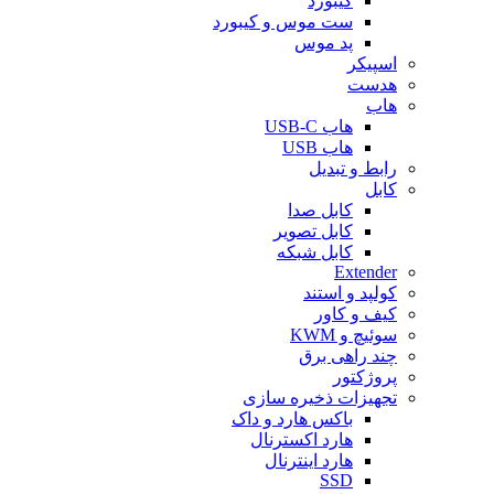
کیبورد
ست موس و کیبورد
پد موس
اسپیکر
هدست
هاب
هاب USB-C
هاب USB
رابط و تبدیل
کابل
کابل صدا
کابل تصویر
کابل شبکه
Extender
کولپد و استند
کیف و کاور
سوئیچ و KWM
چند راهی برق
پروژکتور
تجهیزات ذخیره سازی
باکس هارد و داک
هارد اکسترنال
هارد اینترنال
SSD