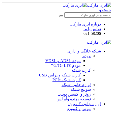
جستجو
درباره ایزی مارکت
تماس با ما
021-58206
شبکه خانگی و اداری
مودم
مودم ADSL و VDSL
مودم ۳G/۴G LTE
کارت شبکه
کارت شبکه وایرلس USB
کارت شبکه PCIe
لوازم جانبی شبکه
سوییچ شبکه
روتر و اکسس پوینت
توسعه دهنده وایرلس
لوازم جانبی کامپیوتر
موس و کیبورد