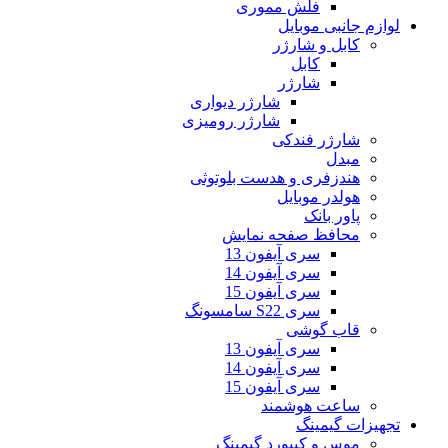
فلش مموری
لوازم جانبی موبایل
کابل و شارژر
کابل
شارژر
شارژر دیواری
شارژر رومیزی
شارژر فندکی
مبدل
هندزفری و هدست بلوتوثی
هولدر موبایل
پاور بانک
محافظ صفحه نمایش
سری آیفون 13
سری آیفون 14
سری آیفون 15
سری S22 سامسونگ
قاب گوشی
سری آیفون 13
سری آیفون 14
سری آیفون 15
ساعت هوشمند
تجهیزات گیمینگ
موس و کیبورد گیمینگ