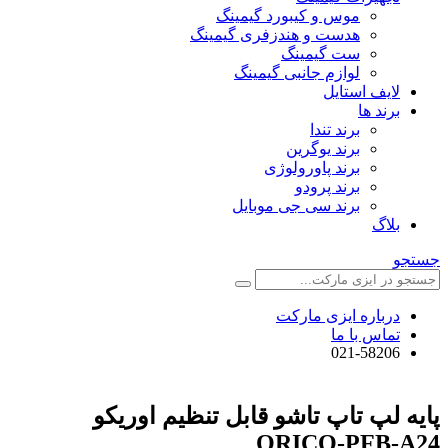
موس و کیبورد گیمینگ
هدست و هندزفری گیمینگ
ست گیمینگ
لوازم جانبی گیمینگ
لایف استایل
برند ها
برند تندا
برند یوگرین
برند پاورولوژی
برند پرودو
برند سی جی موبایل
بلاگ
جستجو
درباره ایزی مارکت
تماس با ما
021-58206
پایه لپ تاپ تاشو قابل تنظیم اوریکو
ORICO-PFB-A24