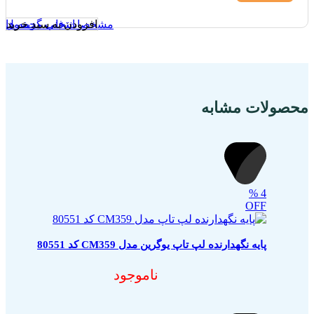
افزودن به سبد خرید
مشخصات فنی محصول
انتخاب گزینه ها
محصولات مشابه
%
4
OFF
پایه نگهدارنده لپ تاپ یوگرین مدل CM359 کد 80551
ناموجود