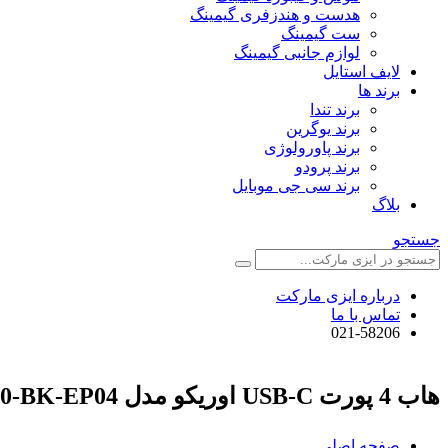
هدست و هندزفری گیمینگ
ست گیمینگ
لوازم جانبی گیمینگ
لایف استایل
برند ها
برند تندا
برند یوگرین
برند پاورولوژی
برند پرودو
برند سی جی موبایل
بلاگ
جستجو
درباره ایزی مارکت
تماس با ما
021-58206
هاب 4 پورت USB-C اوریکو مدل ORICO-PWC2U-C3-10-BK-EP04
صفحه اصلی