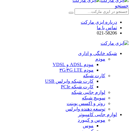
جستجو
درباره ایزی مارکت
تماس با ما
021-58206
شبکه خانگی و اداری
مودم
مودم ADSL و VDSL
مودم ۳G/۴G LTE
کارت شبکه
کارت شبکه وایرلس USB
کارت شبکه PCIe
لوازم جانبی شبکه
سوییچ شبکه
روتر و اکسس پوینت
توسعه دهنده وایرلس
لوازم جانبی کامپیوتر
موس و کیبورد
موس