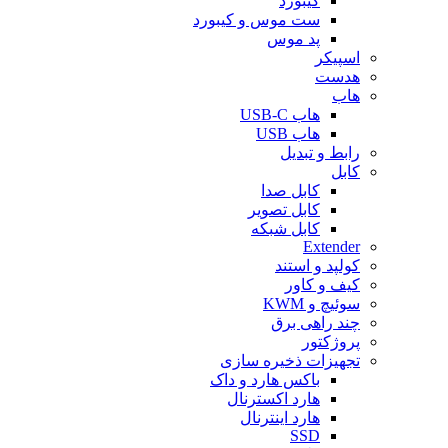
کیبورد
ست موس و کیبورد
پد موس
اسپیکر
هدست
هاب
هاب USB-C
هاب USB
رابط و تبدیل
کابل
کابل صدا
کابل تصویر
کابل شبکه
Extender
کولپد و استند
کیف و کاور
سوئیچ و KWM
چند راهی برق
پروژکتور
تجهیزات ذخیره سازی
باکس هارد و داک
هارد اکسترنال
هارد اینترنال
SSD