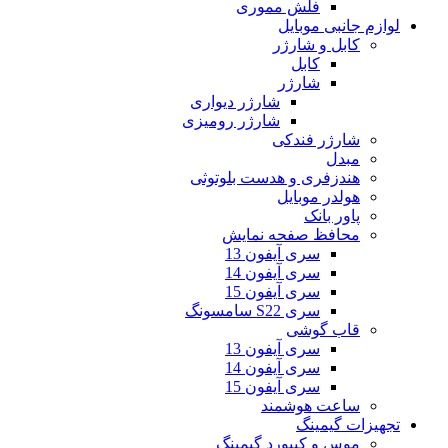
فلش مموری
لوازم جانبی موبایل
کابل و شارژر
کابل
شارژر
شارژر دیواری
شارژر رومیزی
شارژر فندکی
مبدل
هندزفری و هدست بلوتوثی
هولدر موبایل
پاور بانک
محافظ صفحه نمایش
سری آیفون 13
سری آیفون 14
سری آیفون 15
سری S22 سامسونگ
قاب گوشی
سری آیفون 13
سری آیفون 14
سری آیفون 15
ساعت هوشمند
تجهیزات گیمینگ
موس و کیبورد گیمینگ