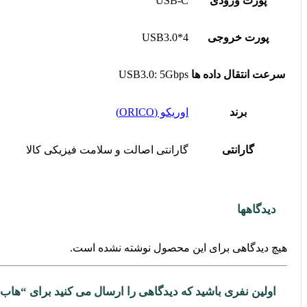
پورت ورودی
USB-C
پورت خروجی
USB3.0*4
سرعت انتقال داده ها
USB3.0: 5Gbps
برند
اوریکو (ORICO)
گارانتی
گارانتی اصالت و سلامت فیزیکی کالا
دیدگاهها
هیچ دیدگاهی برای این محصول نوشته نشده است.
اولین نفری باشید که دیدگاهی را ارسال می کنید برای “هاب 4 پورت USB-C اوریکو مدل ORICO-PWC2U-C3-10-BK-EP04