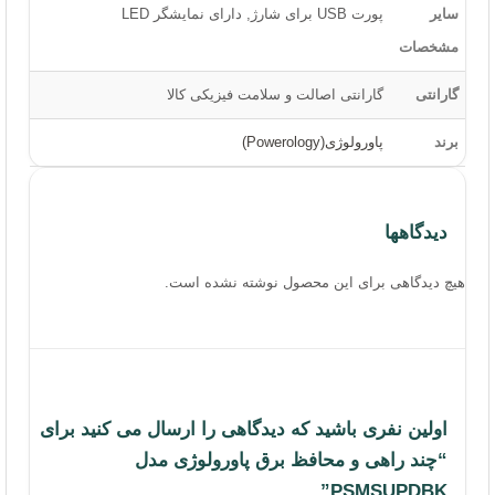
سایر
پورت USB برای شارژ, دارای نمایشگر LED
و اداری
،
تجهیزات ذخیره سازی
و همچنین
تجهیزات گیمینگ
و گجت‌های تکنولوژی را،
مشخصات
از معتبرترین برندهای موجود در بازار، با گارانتی معتبر و امکان بازگشت کالای معیوب
تا یک هفته در فروشگاه اینترنتی ایزی مارکت خریداری کنند.
ایزی مارکت
ایجاد “حس
گارانتی
گارانتی اصالت و سلامت فیزیکی کالا
خوب خرید اینترنتی” در مشتریانش را ماموریت اصلی خود می‌داند.
برند
پاورولوژی(Powerology)
دسترسی‌ها
درباره ما
دیدگاهها
تماس با ما
هیچ دیدگاهی برای این محصول نوشته نشده است.
آدرس دفاتر گارانتی
سوالات متداول
شرایط و قوانین فروشگاه
اولین نفری باشید که دیدگاهی را ارسال می کنید برای
محصولات
“چند راهی و محافظ برق پاورولوژی مدل
PSMSUPDBK”
تجهیزات شبکه خانگی و اداری