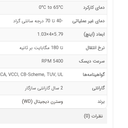
دمای کارکرد
0°C to 65°C
دمای غیر عملیاتی
-40 تا 70 درجه سانتی گراد
ابعاد (اینچ)
5.79×4×1.03
نرخ انتقال
تا 180 مگابایت بر ثانیه
سرعت دیسک
5400 RPM
گواهینامه‌ها
CA, VCCI, CB-Scheme, TUV, UL
گارانتی
2 سال گارانتی سازگار
برند
وسترن دیجیتال (WD)
نظرات (0)