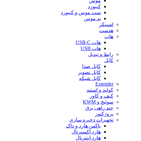
موس
کیبورد
ست موس و کیبورد
پد موس
اسپیکر
هدست
هاب
هاب USB-C
هاب USB
رابط و تبدیل
کابل
کابل صدا
کابل تصویر
کابل شبکه
Extender
کولپد و استند
کیف و کاور
سوئیچ و KWM
چند راهی برق
پروژکتور
تجهیزات ذخیره سازی
باکس هارد و داک
هارد اکسترنال
هارد اینترنال