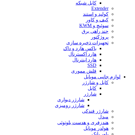
کابل شبکه
Extender
کولپد و استند
کیف و کاور
سوئیچ و KWM
چند راهی برق
پروژکتور
تجهیزات ذخیره سازی
باکس هارد و داک
هارد اکسترنال
هارد اینترنال
SSD
فلش مموری
لوازم جانبی موبایل
کابل و شارژر
کابل
شارژر
شارژر دیواری
شارژر رومیزی
شارژر فندکی
مبدل
هندزفری و هدست بلوتوثی
هولدر موبایل
پاور بانک