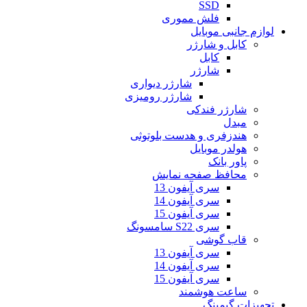
SSD
فلش مموری
لوازم جانبی موبایل
کابل و شارژر
کابل
شارژر
شارژر دیواری
شارژر رومیزی
شارژر فندکی
مبدل
هندزفری و هدست بلوتوثی
هولدر موبایل
پاور بانک
محافظ صفحه نمایش
سری آیفون 13
سری آیفون 14
سری آیفون 15
سری S22 سامسونگ
قاب گوشی
سری آیفون 13
سری آیفون 14
سری آیفون 15
ساعت هوشمند
تجهیزات گیمینگ