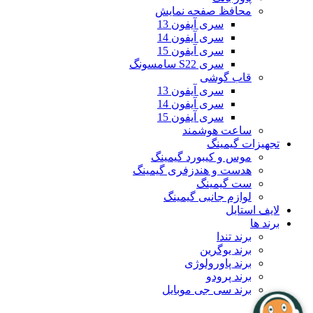
محافظ صفحه نمایش
سری آیفون 13
سری آیفون 14
سری آیفون 15
سری S22 سامسونگ
قاب گوشی
سری آیفون 13
سری آیفون 14
سری آیفون 15
ساعت هوشمند
تجهیزات گیمینگ
موس و کیبورد گیمینگ
هدست و هندزفری گیمینگ
ست گیمینگ
لوازم جانبی گیمینگ
لایف استایل
برند ها
برند تندا
برند یوگرین
برند پاورولوژی
برند پرودو
برند سی جی موبایل
بلاگ