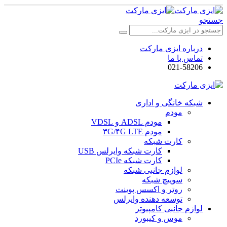
جستجو
درباره ایزی مارکت
تماس با ما
021-58206
شبکه خانگی و اداری
مودم
مودم ADSL و VDSL
مودم ۳G/۴G LTE
کارت شبکه
کارت شبکه وایرلس USB
کارت شبکه PCIe
لوازم جانبی شبکه
سوییچ شبکه
روتر و اکسس پوینت
توسعه دهنده وایرلس
لوازم جانبی کامپیوتر
موس و کیبورد