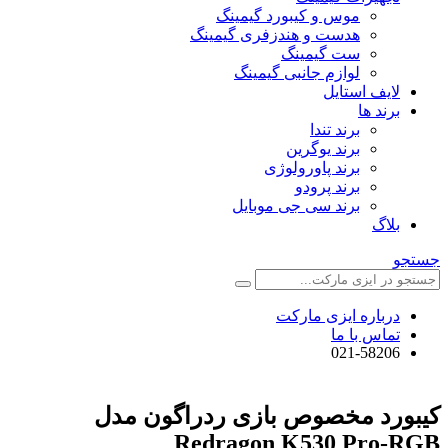
موس و کیبورد گیمینگ
هدست و هندزفری گیمینگ
ست گیمینگ
لوازم جانبی گیمینگ
لایف استایل
برند ها
برند تندا
برند یوگرین
برند پاورولوژی
برند پرودو
برند سی جی موبایل
بلاگ
جستجو
درباره ایزی مارکت
تماس با ما
021-58206
کیبورد مخصوص بازی ردراگون مدل
Redragon K530 Pro-RGB