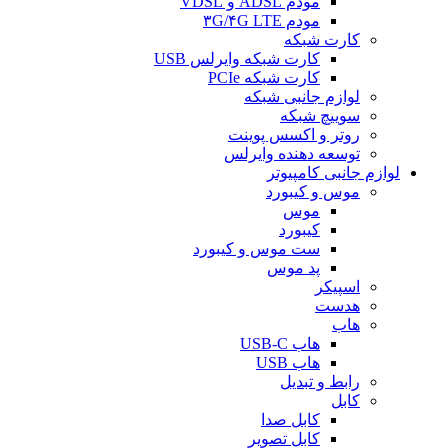
مودم ADSL و VDSL
مودم ۳G/۴G LTE
کارت شبکه
کارت شبکه وایرلس USB
کارت شبکه PCIe
لوازم جانبی شبکه
سوییچ شبکه
روتر و اکسس پوینت
توسعه دهنده وایرلس
لوازم جانبی کامپیوتر
موس و کیبورد
موس
کیبورد
ست موس و کیبورد
پد موس
اسپیکر
هدست
هاب
هاب USB-C
هاب USB
رابط و تبدیل
کابل
کابل صدا
کابل تصویر