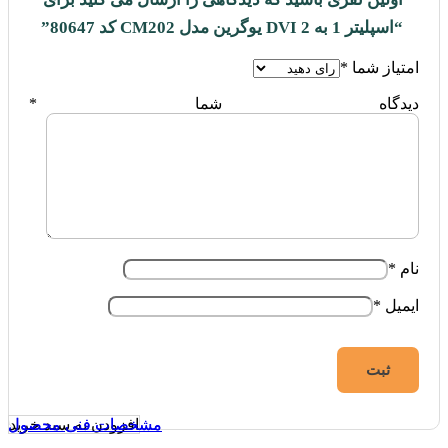
“اسپلیتر 1 به 2 DVI یوگرین مدل CM202 کد 80647”
امتیاز شما
*
دیدگاه شما
*
نام
*
ایمیل
*
افزودن به سبد خرید
مشخصات فنی محصول
مشخصات فنی محصول