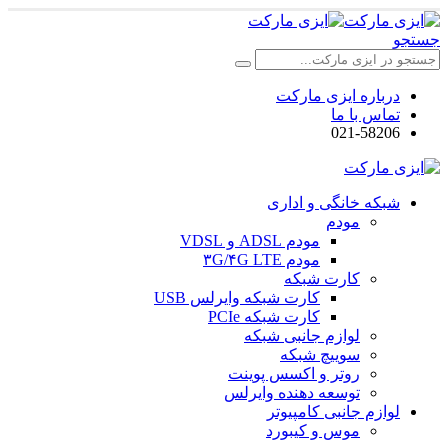
جستجو
درباره ایزی مارکت
تماس با ما
021-58206
شبکه خانگی و اداری
مودم
مودم ADSL و VDSL
مودم ۳G/۴G LTE
کارت شبکه
کارت شبکه وایرلس USB
کارت شبکه PCIe
لوازم جانبی شبکه
سوییچ شبکه
روتر و اکسس پوینت
توسعه دهنده وایرلس
لوازم جانبی کامپیوتر
موس و کیبورد