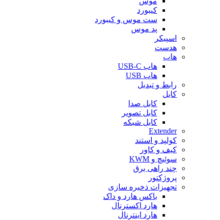
موس
کیبورد
ست موس و کیبورد
پد موس
اسپیکر
هدست
هاب
هاب USB-C
هاب USB
رابط و تبدیل
کابل
کابل صدا
کابل تصویر
کابل شبکه
Extender
کولپد و استند
کیف و کاور
سوئیچ و KWM
چند راهی برق
پروژکتور
تجهیزات ذخیره سازی
باکس هارد و داک
هارد اکسترنال
هارد اینترنال