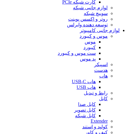
کارت شبکه PCIe
لوازم جانبی شبکه
سوییچ شبکه
روتر و اکسس پوینت
توسعه دهنده وایرلس
لوازم جانبی کامپیوتر
موس و کیبورد
موس
کیبورد
ست موس و کیبورد
پد موس
اسپیکر
هدست
هاب
هاب USB-C
هاب USB
رابط و تبدیل
کابل
کابل صدا
کابل تصویر
کابل شبکه
Extender
کولپد و استند
کیف و کاور