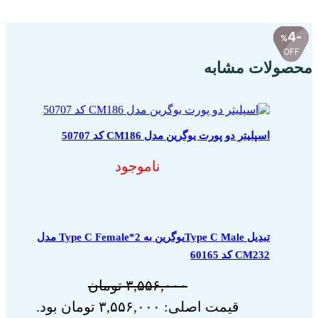
4
4
4
%
%
%
OFF
OFF
OFF
محصولات مشابه
اسپلیتر دو پورت یوگرین مدل CM186 کد 50707
ناموجود
تبدیل Type C Maleیوگرین به 2*Type C Female مدل
CM232 کد 60165
۳,۵۵۶,۰۰۰
تومان
قیمت اصلی: ۳,۵۵۶,۰۰۰ تومان بود.