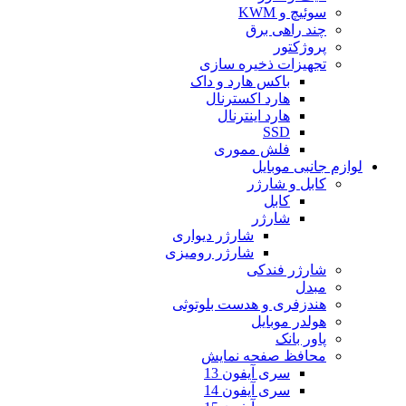
سوئیچ و KWM
چند راهی برق
پروژکتور
تجهیزات ذخیره سازی
باکس هارد و داک
هارد اکسترنال
هارد اینترنال
SSD
فلش مموری
لوازم جانبی موبایل
کابل و شارژر
کابل
شارژر
شارژر دیواری
شارژر رومیزی
شارژر فندکی
مبدل
هندزفری و هدست بلوتوثی
هولدر موبایل
پاور بانک
محافظ صفحه نمایش
سری آیفون 13
سری آیفون 14