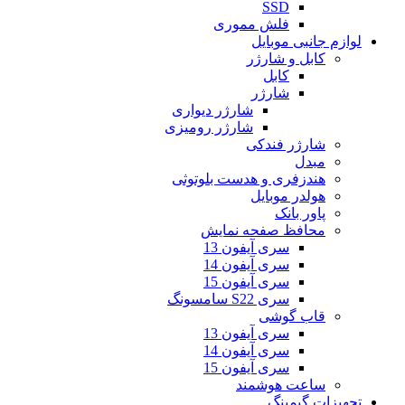
SSD
فلش مموری
لوازم جانبی موبایل
کابل و شارژر
کابل
شارژر
شارژر دیواری
شارژر رومیزی
شارژر فندکی
مبدل
هندزفری و هدست بلوتوثی
هولدر موبایل
پاور بانک
محافظ صفحه نمایش
سری آیفون 13
سری آیفون 14
سری آیفون 15
سری S22 سامسونگ
قاب گوشی
سری آیفون 13
سری آیفون 14
سری آیفون 15
ساعت هوشمند
تجهیزات گیمینگ