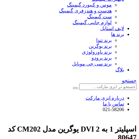
موس و کیبورد گیمینگ
هدست و هندزفری گیمینگ
ست گیمینگ
لوازم جانبی گیمینگ
لایف استایل
برند ها
برند تندا
برند یوگرین
برند پاورولوژی
برند پرودو
برند سی جی موبایل
بلاگ
جستجو
درباره ایزی مارکت
تماس با ما
021-58206
اسپلیتر 1 به 2 DVI یوگرین مدل CM202 کد
80647