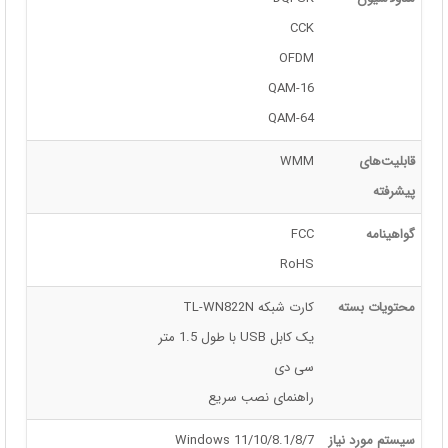
CCK
OFDM
16-QAM
64-QAM
قابلیت‌های
WMM
پیشرفته
گواهینامه
FCC
RoHS
محتویات بسته
کارت شبکه TL-WN822N
یک کابل USB با طول 1.5 متر
سی دی
راهنمای نصب سریع
سیستم مورد نیاز
Windows 11/10/8.1/8/7