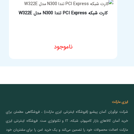
کارت شبکه PCI Express تندا N300 مدل W322E
ناموجود
ایزی مارکت
شرکت نوآوران آسان پیشرو (فروشگاه اینترنتی ایزی مارکت) ، فروشگاهی مطمئن برای
خرید آسان کالاهای بازار کامپیوتر، شبکه، IT و تکنولوژی ست. فروشگاه اینترنتی ایزی
مارکت اصالت محصولات خود را تضمین می‌کند و یک خرید امن را برای مشتریان خود