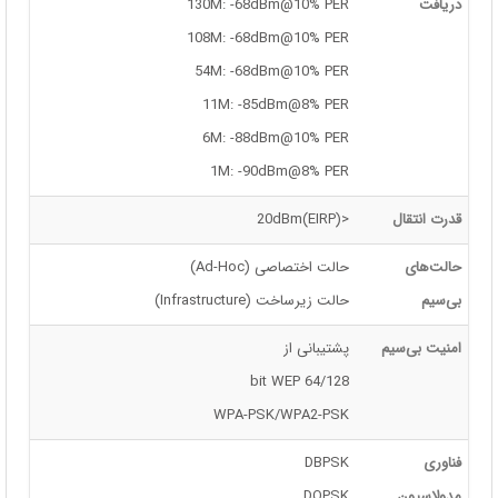
دریافت
130M: -68dBm@10% PER
108M: -68dBm@10% PER
54M: -68dBm@10% PER
11M: -85dBm@8% PER
6M: -88dBm@10% PER
1M: -90dBm@8% PER
قدرت انتقال
<20dBm(EIRP)
حالت‌های
حالت اختصاصی (Ad-Hoc)
بی‌سیم
حالت زیرساخت (Infrastructure)
امنیت بی‌سیم
پشتیبانی از
64/128 bit WEP
WPA-PSK/WPA2-PSK
فناوری
DBPSK
مدولاسیون
DQPSK