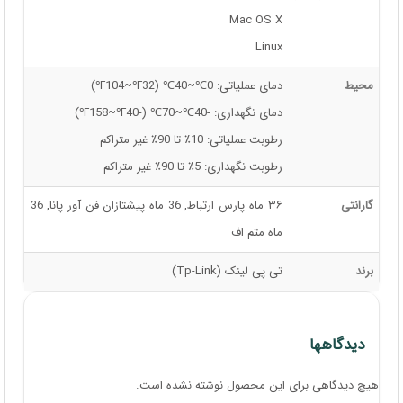
Mac OS X
Linux
محیط
دمای عملیاتی: 0℃~40℃ (32℉~104℉)
دمای نگهداری: -40℃~70℃ (-40℉~158℉)
رطوبت عملیاتی: 10٪ تا 90٪ غیر متراکم
رطوبت نگهداری: 5٪ تا 90٪ غیر متراکم
گارانتی
۳۶ ماه پارس ارتباط, 36 ماه پیشتازان فن آور پانا, 36
ماه متم اف
برند
تی پی لینک (Tp-Link)
دیدگاهها
هیچ دیدگاهی برای این محصول نوشته نشده است.