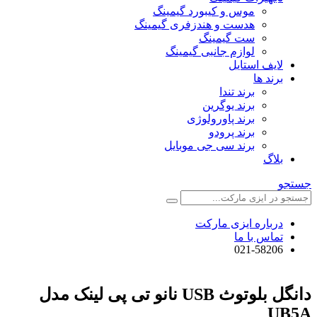
موس و کیبورد گیمینگ
هدست و هندزفری گیمینگ
ست گیمینگ
لوازم جانبی گیمینگ
لایف استایل
برند ها
برند تندا
برند یوگرین
برند پاورولوژی
برند پرودو
برند سی جی موبایل
بلاگ
جستجو
درباره ایزی مارکت
تماس با ما
021-58206
دانگل بلوتوث USB نانو تی پی لینک مدل
UB5A