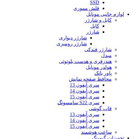
SSD
فلش مموری
لوازم جانبی موبایل
کابل و شارژر
کابل
شارژر
شارژر دیواری
شارژر رومیزی
شارژر فندکی
مبدل
هندزفری و هدست بلوتوثی
هولدر موبایل
پاور بانک
محافظ صفحه نمایش
سری آیفون 13
سری آیفون 14
سری آیفون 15
سری S22 سامسونگ
قاب گوشی
سری آیفون 13
سری آیفون 14
سری آیفون 15
ساعت هوشمند
تجهیزات گیمینگ