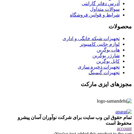
آدرس دفاتر گارانتی
سوالات متداول
شرایط و قوانین فروشگاه
محصولات
تجهیزات شبکه خانگی و اداری
لوازم جانبی کامپیوتر
هاب یوگرین
شارژر یوگرین
کابل یوگرین
تجهیزات ذخیره سازی
تجهیزات گیمینگ
مجوزهای ایزی مارکت
تمام حقوق این وب سایت برای شرکت نوآوران آسان پیشرو
محفوظ است
account
You've just added this product to the cart: