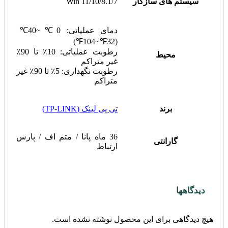
سیستم های سازگار
Win 11/10/8.1/7
دمای عملیاتی: 0℃~40℃
(32℉~104℉)
رطوبت عملیاتی: 10٪ تا 90٪
محیط
غیر متراکم
رطوبت نگهداری: 5٪ تا 90٪ غیر
متراکم
برند
تی پی لینک (TP-LINK)
36 ماه پانا / متم اف / پارس
گارانتی
ارتباط
دیدگاهها
هیچ دیدگاهی برای این محصول نوشته نشده است.