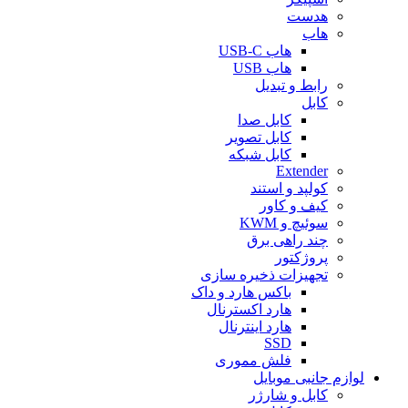
هدست
هاب
هاب USB-C
هاب USB
رابط و تبدیل
کابل
کابل صدا
کابل تصویر
کابل شبکه
Extender
کولپد و استند
کیف و کاور
سوئیچ و KWM
چند راهی برق
پروژکتور
تجهیزات ذخیره سازی
باکس هارد و داک
هارد اکسترنال
هارد اینترنال
SSD
فلش مموری
لوازم جانبی موبایل
کابل و شارژر