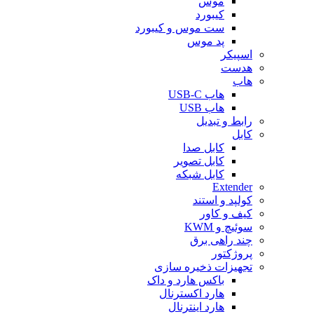
موس
کیبورد
ست موس و کیبورد
پد موس
اسپیکر
هدست
هاب
هاب USB-C
هاب USB
رابط و تبدیل
کابل
کابل صدا
کابل تصویر
کابل شبکه
Extender
کولپد و استند
کیف و کاور
سوئیچ و KWM
چند راهی برق
پروژکتور
تجهیزات ذخیره سازی
باکس هارد و داک
هارد اکسترنال
هارد اینترنال