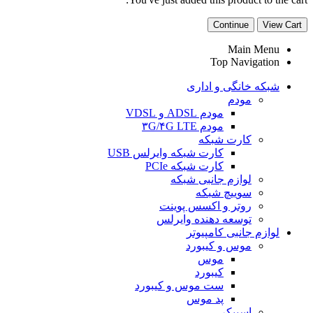
Continue
View Cart
Main Menu
Top Navigation
شبکه خانگی و اداری
مودم
مودم ADSL و VDSL
مودم ۳G/۴G LTE
کارت شبکه
کارت شبکه وایرلس USB
کارت شبکه PCIe
لوازم جانبی شبکه
سوییچ شبکه
روتر و اکسس پوینت
توسعه دهنده وایرلس
لوازم جانبی کامپیوتر
موس و کیبورد
موس
کیبورد
ست موس و کیبورد
پد موس
اسپیکر