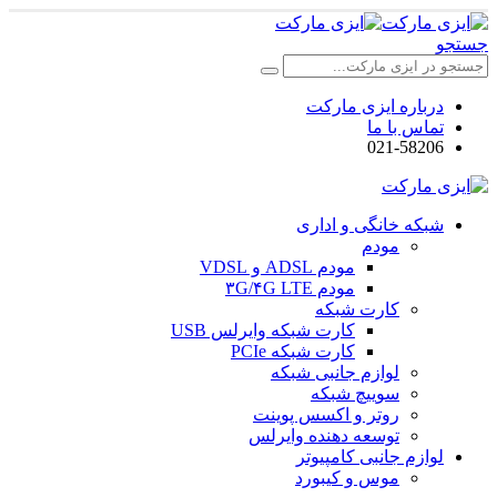
جستجو
درباره ایزی مارکت
تماس با ما
021-58206
شبکه خانگی و اداری
مودم
مودم ADSL و VDSL
مودم ۳G/۴G LTE
کارت شبکه
کارت شبکه وایرلس USB
کارت شبکه PCIe
لوازم جانبی شبکه
سوییچ شبکه
روتر و اکسس پوینت
توسعه دهنده وایرلس
لوازم جانبی کامپیوتر
موس و کیبورد