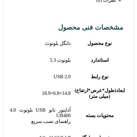
نظرات (0)
مشخصات فنی محصول
نوع محصول
دانگل بلوتوث
استاندارد
بلوتوث 5.3
نوع رابط
USB 2.0
ابعاد(طول*عرض*ارتفاع)
14.8×6.8×18.9
(میلی متر)
آداپتور نانو USB بلوتوث 4.0
محتویات بسته
UB400
راهنمای نصب سریع