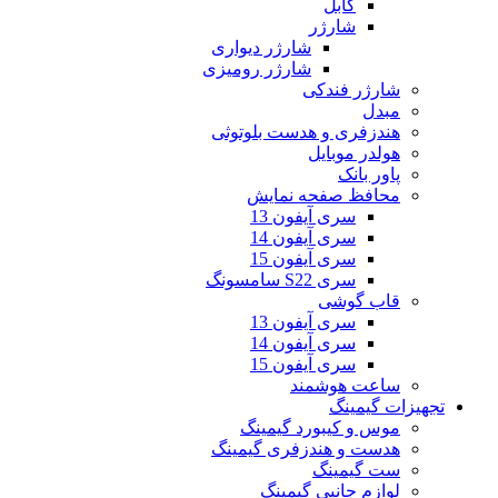
کابل
شارژر
شارژر دیواری
شارژر رومیزی
شارژر فندکی
مبدل
هندزفری و هدست بلوتوثی
هولدر موبایل
پاور بانک
محافظ صفحه نمایش
سری آیفون 13
سری آیفون 14
سری آیفون 15
سری S22 سامسونگ
قاب گوشی
سری آیفون 13
سری آیفون 14
سری آیفون 15
ساعت هوشمند
تجهیزات گیمینگ
موس و کیبورد گیمینگ
هدست و هندزفری گیمینگ
ست گیمینگ
لوازم جانبی گیمینگ