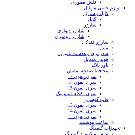
فلش مموری
لوازم جانبی موبایل
کابل و شارژر
کابل
شارژر
شارژر دیواری
شارژر رومیزی
شارژر فندکی
مبدل
هندزفری و هدست بلوتوثی
هولدر موبایل
پاور بانک
محافظ صفحه نمایش
سری آیفون 13
سری آیفون 14
سری آیفون 15
سری S22 سامسونگ
قاب گوشی
سری آیفون 13
سری آیفون 14
سری آیفون 15
ساعت هوشمند
تجهیزات گیمینگ
موس و کیبورد گیمینگ