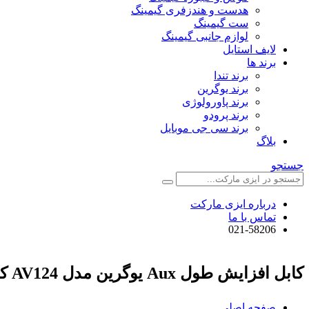
هدست و هندزفری گیمینگ
ست گیمینگ
لوازم جانبی گیمینگ
لایف استایل
برند ها
برند تندا
برند یوگرین
برند پاورولوژی
برند پرودو
برند سی جی موبایل
بلاگ
جستجو
درباره ایزی مارکت
تماس با ما
021-58206
کابل افزایش طول Aux یوگرین مدل AV124 کد 10782
صفحه اصلی