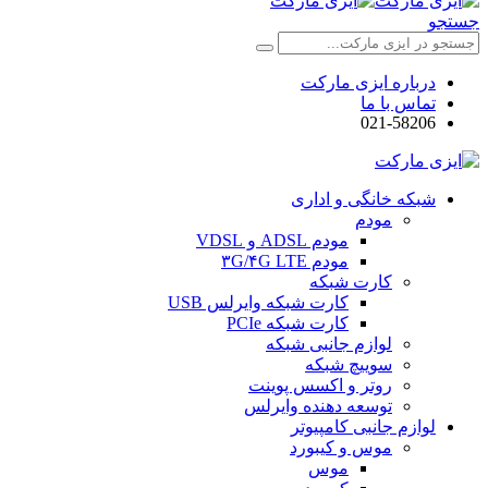
جستجو
درباره ایزی مارکت
تماس با ما
021-58206
شبکه خانگی و اداری
مودم
مودم ADSL و VDSL
مودم ۳G/۴G LTE
کارت شبکه
کارت شبکه وایرلس USB
کارت شبکه PCIe
لوازم جانبی شبکه
سوییچ شبکه
روتر و اکسس پوینت
توسعه دهنده وایرلس
لوازم جانبی کامپیوتر
موس و کیبورد
موس