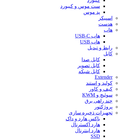
کیبورد
ست موس و کیبورد
پد موس
اسپیکر
هدست
هاب
هاب USB-C
هاب USB
رابط و تبدیل
کابل
کابل صدا
کابل تصویر
کابل شبکه
Extender
کولپد و استند
کیف و کاور
سوئیچ و KWM
چند راهی برق
پروژکتور
تجهیزات ذخیره سازی
باکس هارد و داک
هارد اکسترنال
هارد اینترنال
SSD